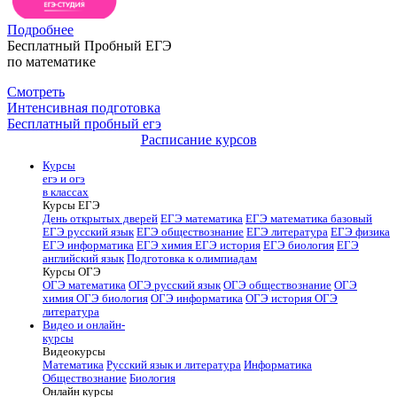
Подробнее
Бесплатный Пробный ЕГЭ
по математике
Смотреть
Интенсивная подготовка
Бесплатный пробный егэ
Расписание курсов
Курсы
егэ и огэ
в классах
Курсы ЕГЭ
День открытых дверей
ЕГЭ математика
ЕГЭ математика базовый
ЕГЭ русский язык
ЕГЭ обществознание
ЕГЭ литература
ЕГЭ физика
ЕГЭ информатика
ЕГЭ химия
ЕГЭ история
ЕГЭ биология
ЕГЭ
английский язык
Подготовка к олимпиадам
Курсы ОГЭ
ОГЭ математика
ОГЭ русский язык
ОГЭ обществознание
ОГЭ
химия
ОГЭ биология
ОГЭ информатика
ОГЭ история
ОГЭ
литература
Видео и онлайн-
курсы
Видеокурсы
Математика
Русский язык и литература
Информатика
Обществознание
Биология
Онлайн курсы