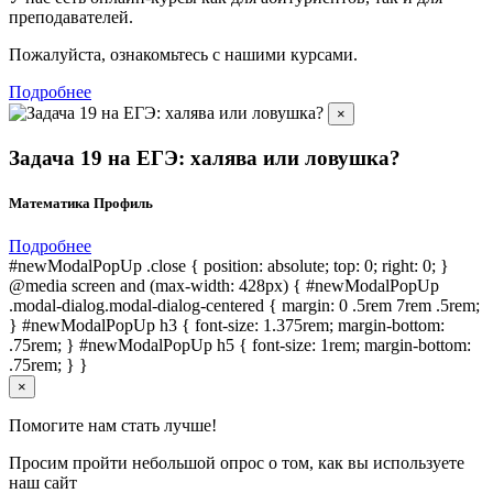
преподавателей.
Пожалуйста, ознакомьтесь с нашими курсами.
Подробнее
×
Задача 19 на ЕГЭ: халява или ловушка?
Математика Профиль
Подробнее
#newModalPopUp .close { position: absolute; top: 0; right: 0; }
@media screen and (max-width: 428px) { #newModalPopUp
.modal-dialog.modal-dialog-centered { margin: 0 .5rem 7rem .5rem;
} #newModalPopUp h3 { font-size: 1.375rem; margin-bottom:
.75rem; } #newModalPopUp h5 { font-size: 1rem; margin-bottom:
.75rem; } }
×
Помогите нам стать лучше!
Просим пройти небольшой опрос о том, как вы используете
наш сайт