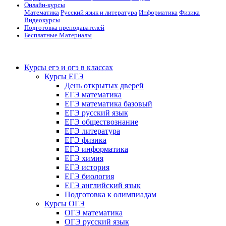
Онлайн-курсы
Математика
Русский язык и литература
Информатика
Физика
Видеокурсы
Подготовка преподавателей
Бесплатные Материалы
Курсы егэ и огэ в классах
Курсы ЕГЭ
День открытых дверей
ЕГЭ математика
ЕГЭ математика базовый
ЕГЭ русский язык
ЕГЭ обществознание
ЕГЭ литература
ЕГЭ физика
ЕГЭ информатика
ЕГЭ химия
ЕГЭ история
ЕГЭ биология
ЕГЭ английский язык
Подготовка к олимпиадам
Курсы ОГЭ
ОГЭ математика
ОГЭ русский язык