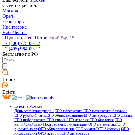
Сменить регион:
Москва
Орел
Чебоксары
Ивантеевка
Наб. Челны
Пушкинская Петровский б-р, 15
+7 (800) 775-06-82
+7 (495) 984-09-27
Бесплатно по РФ
Поиск
Войти
Курсы в Москве
День открытых дверей
ЕГЭ математика
ЕГЭ математика базовый
ЕГЭ русский язык
ЕГЭ обществознание
ЕГЭ литература
ЕГЭ физика
ЕГЭ информатика
ЕГЭ химия
ЕГЭ история
ЕГЭ биология
ЕГЭ
английский язык
Подготовка к олимпиадам
ОГЭ математика
ОГЭ
русский язык
ОГЭ обществознание
ОГЭ химия
ОГЭ биология
ОГЭ
информатика
ОГЭ история
ОГЭ литература