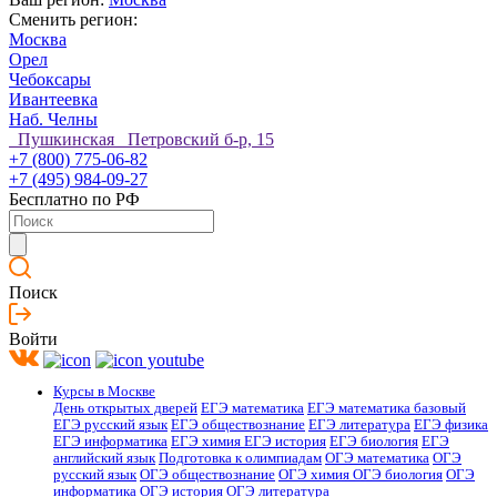
Сменить регион:
Москва
Орел
Чебоксары
Ивантеевка
Наб. Челны
Пушкинская Петровский б-р, 15
+7 (800) 775-06-82
+7 (495) 984-09-27
Бесплатно по РФ
Поиск
Войти
Курсы в Москве
День открытых дверей
ЕГЭ математика
ЕГЭ математика базовый
ЕГЭ русский язык
ЕГЭ обществознание
ЕГЭ литература
ЕГЭ физика
ЕГЭ информатика
ЕГЭ химия
ЕГЭ история
ЕГЭ биология
ЕГЭ
английский язык
Подготовка к олимпиадам
ОГЭ математика
ОГЭ
русский язык
ОГЭ обществознание
ОГЭ химия
ОГЭ биология
ОГЭ
информатика
ОГЭ история
ОГЭ литература