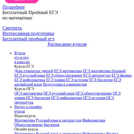
Подробнее
Бесплатный Пробный ЕГЭ
по математике
Смотреть
Интенсивная подготовка
Бесплатный пробный егэ
Расписание курсов
Курсы
егэ и огэ
в классах
Курсы ЕГЭ
День открытых дверей
ЕГЭ математика
ЕГЭ математика базовый
ЕГЭ русский язык
ЕГЭ обществознание
ЕГЭ литература
ЕГЭ физика
ЕГЭ информатика
ЕГЭ химия
ЕГЭ история
ЕГЭ биология
ЕГЭ
английский язык
Подготовка к олимпиадам
Курсы ОГЭ
ОГЭ математика
ОГЭ русский язык
ОГЭ обществознание
ОГЭ
химия
ОГЭ биология
ОГЭ информатика
ОГЭ история
ОГЭ
литература
Видео и онлайн-
курсы
Видеокурсы
Математика
Русский язык и литература
Информатика
Обществознание
Биология
Онлайн курсы
Математика
Русский язык и литература
Информатика
Физика