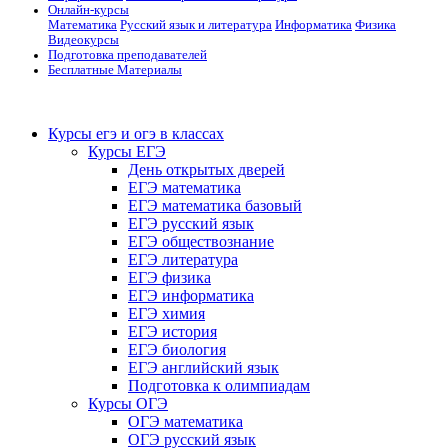
Онлайн-курсы
Математика
Русский язык и литература
Информатика
Физика
Видеокурсы
Подготовка преподавателей
Бесплатные Материалы
Курсы егэ и огэ в классах
Курсы ЕГЭ
День открытых дверей
ЕГЭ математика
ЕГЭ математика базовый
ЕГЭ русский язык
ЕГЭ обществознание
ЕГЭ литература
ЕГЭ физика
ЕГЭ информатика
ЕГЭ химия
ЕГЭ история
ЕГЭ биология
ЕГЭ английский язык
Подготовка к олимпиадам
Курсы ОГЭ
ОГЭ математика
ОГЭ русский язык