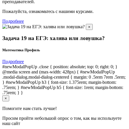
преподавателей.
Пожалуйста, ознакомьтесь с нашими курсами.
Подробнее
×
Задача 19 на ЕГЭ: халява или ловушка?
Математика Профиль
Подробнее
#newModalPopUp .close { position: absolute; top: 0; right: 0; }
@media screen and (max-width: 428px) { #newModalPopUp
.modal-dialog.modal-dialog-centered { margin: 0 .5rem 7rem .5rem;
} #newModalPopUp h3 { font-size: 1.375rem; margin-bottom:
.75rem; } #newModalPopUp h5 { font-size: 1rem; margin-bottom:
.75rem; } }
×
Помогите нам стать лучше!
Просим пройти небольшой опрос о том, как вы используете
наш сайт