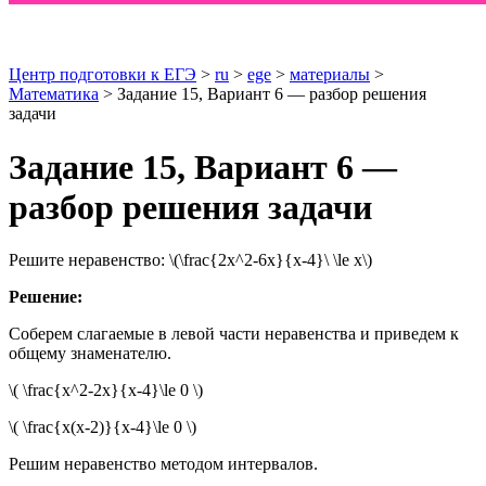
Центр подготовки к ЕГЭ
>
ru
>
ege
>
материалы
>
Математика
> Задание 15, Вариант 6 — разбор решения
задачи
Задание 15, Вариант 6 —
разбор решения задачи
Решите неравенство: \(\frac{2x^2-6x}{x-4}\ \le x\)
Решение:
Соберем слагаемые в левой части неравенства и приведем к
общему знаменателю.
\( \frac{x^2-2x}{x-4}\le 0 \)
\( \frac{x(x-2)}{x-4}\le 0 \)
Решим неравенство методом интервалов.