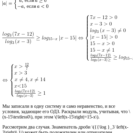
Мы записали в одну систему и само неравенство, и все
условия, задающие его ОДЗ. Раскрыли модуль, учитывая, что \
(x-15\textless0\), при этом \(\left|x-15\right|=15-x\).
Рассмотрим два случая. Знаменатель дроби \({{\log }_3 \left(x-
3\right)\ }\) может быть положителен или отрицателен.