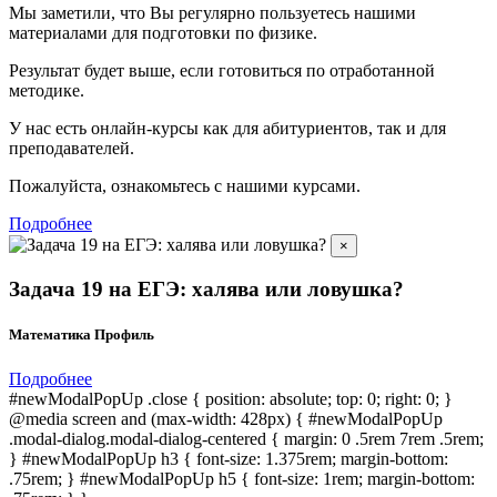
Мы заметили, что Вы регулярно пользуетесь нашими
материалами для подготовки по
физике.
Результат будет выше, если готовиться по отработанной
методике.
У нас есть онлайн-курсы как для абитуриентов, так и для
преподавателей.
Пожалуйста, ознакомьтесь с нашими курсами.
Подробнее
×
Задача 19 на ЕГЭ: халява или ловушка?
Математика Профиль
Подробнее
#newModalPopUp .close { position: absolute; top: 0; right: 0; }
@media screen and (max-width: 428px) { #newModalPopUp
.modal-dialog.modal-dialog-centered { margin: 0 .5rem 7rem .5rem;
} #newModalPopUp h3 { font-size: 1.375rem; margin-bottom:
.75rem; } #newModalPopUp h5 { font-size: 1rem; margin-bottom: