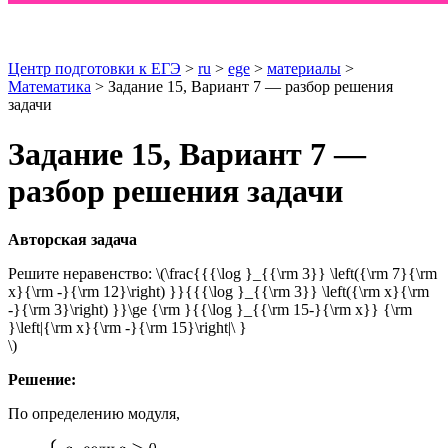
Центр подготовки к ЕГЭ
>
ru
>
ege
>
материалы
>
Математика
> Задание 15, Вариант 7 — разбор решения
задачи
Задание 15, Вариант 7 —
разбор решения задачи
Авторская задача
Решите неравенство: \(\frac{{{\log }_{{\rm 3}} \left({\rm 7}{\rm
x}{\rm -}{\rm 12}\right) }}{{{\log }_{{\rm 3}} \left({\rm x}{\rm
-}{\rm 3}\right) }}\ge {\rm }{{\log }_{{\rm 15-}{\rm x}} {\rm
}\left|{\rm x}{\rm -}{\rm 15}\right|\ }
\)
Решение:
По определению модуля,