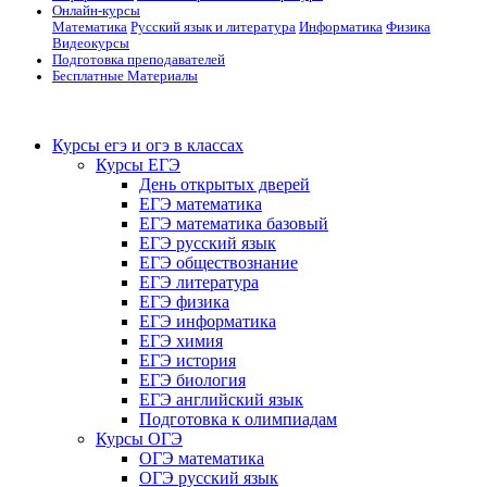
Онлайн-курсы
Математика
Русский язык и литература
Информатика
Физика
Видеокурсы
Подготовка преподавателей
Бесплатные Материалы
Курсы егэ и огэ в классах
Курсы ЕГЭ
День открытых дверей
ЕГЭ математика
ЕГЭ математика базовый
ЕГЭ русский язык
ЕГЭ обществознание
ЕГЭ литература
ЕГЭ физика
ЕГЭ информатика
ЕГЭ химия
ЕГЭ история
ЕГЭ биология
ЕГЭ английский язык
Подготовка к олимпиадам
Курсы ОГЭ
ОГЭ математика
ОГЭ русский язык