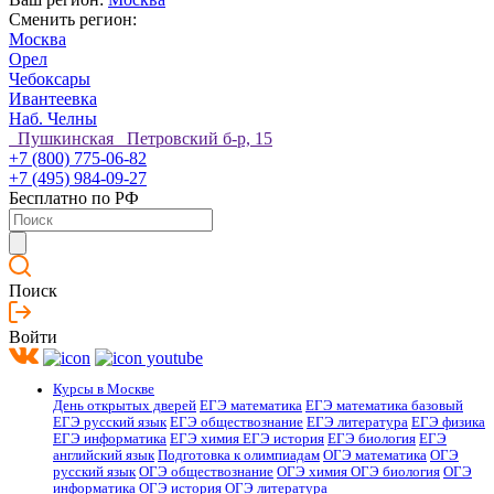
Сменить регион:
Москва
Орел
Чебоксары
Ивантеевка
Наб. Челны
Пушкинская Петровский б-р, 15
+7 (800) 775-06-82
+7 (495) 984-09-27
Бесплатно по РФ
Поиск
Войти
Курсы в Москве
День открытых дверей
ЕГЭ математика
ЕГЭ математика базовый
ЕГЭ русский язык
ЕГЭ обществознание
ЕГЭ литература
ЕГЭ физика
ЕГЭ информатика
ЕГЭ химия
ЕГЭ история
ЕГЭ биология
ЕГЭ
английский язык
Подготовка к олимпиадам
ОГЭ математика
ОГЭ
русский язык
ОГЭ обществознание
ОГЭ химия
ОГЭ биология
ОГЭ
информатика
ОГЭ история
ОГЭ литература