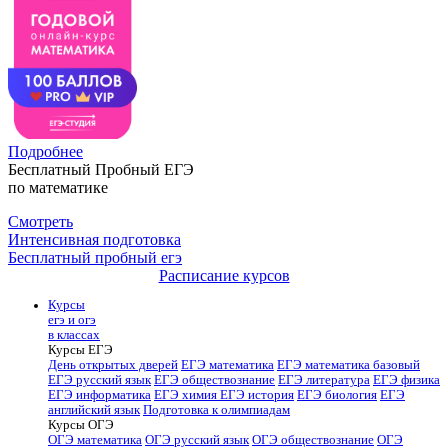
Подробнее
Бесплатный Пробный ЕГЭ
по математике
Смотреть
Интенсивная подготовка
Бесплатный пробный егэ
Расписание курсов
Курсы
егэ и огэ
в классах
Курсы ЕГЭ
День открытых дверей
ЕГЭ математика
ЕГЭ математика базовый
ЕГЭ русский язык
ЕГЭ обществознание
ЕГЭ литература
ЕГЭ физика
ЕГЭ информатика
ЕГЭ химия
ЕГЭ история
ЕГЭ биология
ЕГЭ
английский язык
Подготовка к олимпиадам
Курсы ОГЭ
ОГЭ математика
ОГЭ русский язык
ОГЭ обществознание
ОГЭ