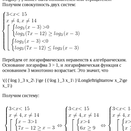
Получим совокупность двух систем:
Перейдем от логарифмических неравенств к алгебраическим.
Основание логарифма 3 > 1, и логарифмическая функция с
основанием 3 монотонно возрастает. Это значит, что
\({{\log }_3 x_2\ }\ge {{\log }_3 x_1\ }\Longleftrightarrow x_2\ge
x_1\)
Получим систему: