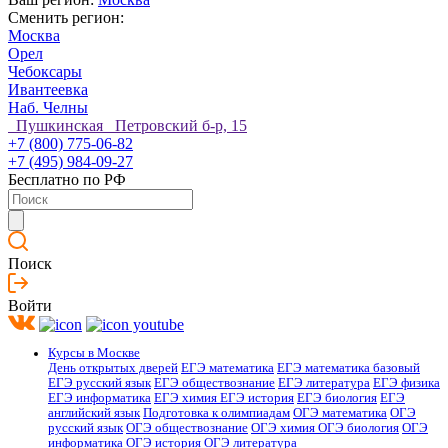
Сменить регион:
Москва
Орел
Чебоксары
Ивантеевка
Наб. Челны
Пушкинская Петровский б-р, 15
+7 (800) 775-06-82
+7 (495) 984-09-27
Бесплатно по РФ
Поиск
Войти
Курсы в Москве
День открытых дверей
ЕГЭ математика
ЕГЭ математика базовый
ЕГЭ русский язык
ЕГЭ обществознание
ЕГЭ литература
ЕГЭ физика
ЕГЭ информатика
ЕГЭ химия
ЕГЭ история
ЕГЭ биология
ЕГЭ
английский язык
Подготовка к олимпиадам
ОГЭ математика
ОГЭ
русский язык
ОГЭ обществознание
ОГЭ химия
ОГЭ биология
ОГЭ
информатика
ОГЭ история
ОГЭ литература