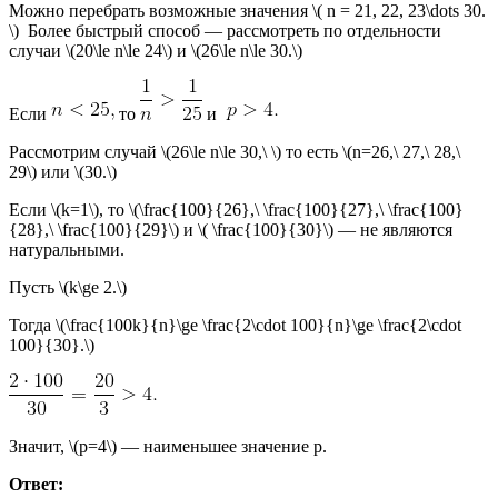
Можно перебрать возможные значения \( n = 21, 22, 23\dots 30.
\) Более быстрый способ — рассмотреть по отдельности
случаи \(20\le n\le 24\) и \(26\le n\le 30.\)
Если
то
и
Рассмотрим случай \(26\le n\le 30,\ \) то есть \(n=26,\ 27,\ 28,\
29\) или \(30.\)
Если \(k=1\), то \(\frac{100}{26},\ \frac{100}{27},\ \frac{100}
{28},\ \frac{100}{29}\) и \( \frac{100}{30}\) — не являются
натуральными.
Пусть \(k\ge 2.\)
Тогда \(\frac{100k}{n}\ge \frac{2\cdot 100}{n}\ge \frac{2\cdot
100}{30}.\)
Значит, \(p=4\) — наименьшее значение р.
Ответ: