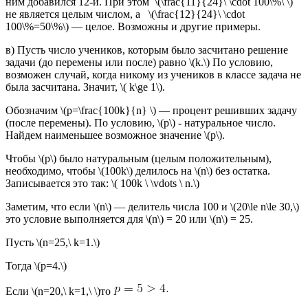
ним добавился 12-й. При этом \(\frac{11}{24}\ \cdot 100\%\ \)
не является целым числом, а \(\frac{12}{24}\ \cdot
100\%=50\%\) — целое. Возможны и другие примеры.
в) Пусть число учеников, которым было засчитано решение
задачи (до перемены или после) равно \(k.\) По условию,
возможен случай, когда никому из учеников в классе задача не
была засчитана. Значит, \( k\ge 1\).
Обозначим \(p=\frac{100k}{n} \) — процент решивших задачу
(после перемены). По условию, \(p\) - натуральное число.
Найдем наименьшее возможное значение \(p\).
Чтобы \(p\) было натуральным (целым положительным),
необходимо, чтобы \(100k\) делилось на \(n\) без остатка.
Записывается это так: \( 100k \ \vdots \ n.\)
Заметим, что если \(n\) — делитель числа 100 и \(20\le n\le 30,\)
это условие выполняется для \(n\) = 20 или \(n\) = 25.
Пусть \(n=25,\ k=1.\)
Тогда \(p=4.\)
Если \(n=20,\ k=1,\ \)то