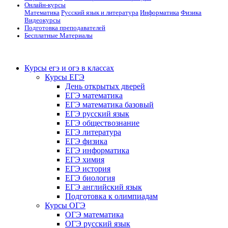
Онлайн-курсы
Математика
Русский язык и литература
Информатика
Физика
Видеокурсы
Подготовка преподавателей
Бесплатные Материалы
Курсы егэ и огэ в классах
Курсы ЕГЭ
День открытых дверей
ЕГЭ математика
ЕГЭ математика базовый
ЕГЭ русский язык
ЕГЭ обществознание
ЕГЭ литература
ЕГЭ физика
ЕГЭ информатика
ЕГЭ химия
ЕГЭ история
ЕГЭ биология
ЕГЭ английский язык
Подготовка к олимпиадам
Курсы ОГЭ
ОГЭ математика
ОГЭ русский язык