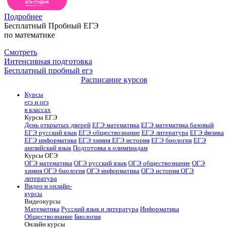
Подробнее
Бесплатный Пробный ЕГЭ
по математике
Смотреть
Интенсивная подготовка
Бесплатный пробный егэ
Расписание курсов
Курсы
егэ и огэ
в классах
Курсы ЕГЭ
День открытых дверей
ЕГЭ математика
ЕГЭ математика базовый
ЕГЭ русский язык
ЕГЭ обществознание
ЕГЭ литература
ЕГЭ физика
ЕГЭ информатика
ЕГЭ химия
ЕГЭ история
ЕГЭ биология
ЕГЭ
английский язык
Подготовка к олимпиадам
Курсы ОГЭ
ОГЭ математика
ОГЭ русский язык
ОГЭ обществознание
ОГЭ
химия
ОГЭ биология
ОГЭ информатика
ОГЭ история
ОГЭ
литература
Видео и онлайн-
курсы
Видеокурсы
Математика
Русский язык и литература
Информатика
Обществознание
Биология
Онлайн курсы