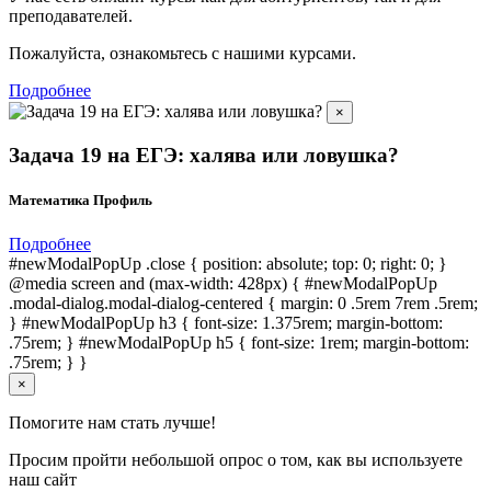
преподавателей.
Пожалуйста, ознакомьтесь с нашими курсами.
Подробнее
×
Задача 19 на ЕГЭ: халява или ловушка?
Математика Профиль
Подробнее
#newModalPopUp .close { position: absolute; top: 0; right: 0; }
@media screen and (max-width: 428px) { #newModalPopUp
.modal-dialog.modal-dialog-centered { margin: 0 .5rem 7rem .5rem;
} #newModalPopUp h3 { font-size: 1.375rem; margin-bottom:
.75rem; } #newModalPopUp h5 { font-size: 1rem; margin-bottom:
.75rem; } }
×
Помогите нам стать лучше!
Просим пройти небольшой опрос о том, как вы используете
наш сайт