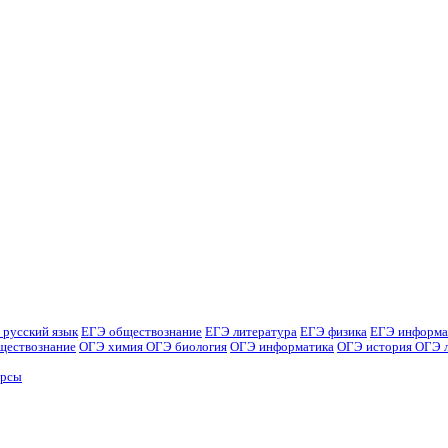
 русский язык
ЕГЭ обществознание
ЕГЭ литература
ЕГЭ физика
ЕГЭ информа
ществознание
ОГЭ химия
ОГЭ биология
ОГЭ информатика
ОГЭ история
ОГЭ 
урсы