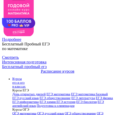
Подробнее
Бесплатный Пробный ЕГЭ
по математике
Смотреть
Интенсивная подготовка
Бесплатный пробный егэ
Расписание курсов
Курсы
егэ и огэ
в классах
Курсы ЕГЭ
День открытых дверей
ЕГЭ математика
ЕГЭ математика базовый
ЕГЭ русский язык
ЕГЭ обществознание
ЕГЭ литература
ЕГЭ физика
ЕГЭ информатика
ЕГЭ химия
ЕГЭ история
ЕГЭ биология
ЕГЭ
английский язык
Подготовка к олимпиадам
Курсы ОГЭ
ОГЭ математика
ОГЭ русский язык
ОГЭ обществознание
ОГЭ