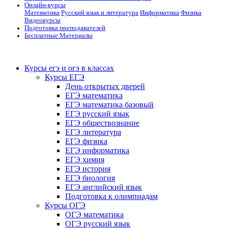
Онлайн-курсы
Математика
Русский язык и литература
Информатика
Физика
Видеокурсы
Подготовка преподавателей
Бесплатные Материалы
Курсы егэ и огэ в классах
Курсы ЕГЭ
День открытых дверей
ЕГЭ математика
ЕГЭ математика базовый
ЕГЭ русский язык
ЕГЭ обществознание
ЕГЭ литература
ЕГЭ физика
ЕГЭ информатика
ЕГЭ химия
ЕГЭ история
ЕГЭ биология
ЕГЭ английский язык
Подготовка к олимпиадам
Курсы ОГЭ
ОГЭ математика
ОГЭ русский язык