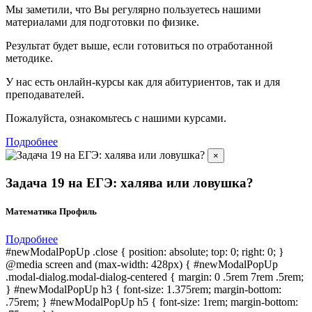
Мы заметили, что Вы регулярно пользуетесь нашими
материалами для подготовки по
физике.
Результат будет выше, если готовиться по отработанной
методике.
У нас есть онлайн-курсы как для абитуриентов, так и для
преподавателей.
Пожалуйста, ознакомьтесь с нашими курсами.
Подробнее
×
Задача 19 на ЕГЭ: халява или ловушка?
Математика Профиль
Подробнее
#newModalPopUp .close { position: absolute; top: 0; right: 0; }
@media screen and (max-width: 428px) { #newModalPopUp
.modal-dialog.modal-dialog-centered { margin: 0 .5rem 7rem .5rem;
} #newModalPopUp h3 { font-size: 1.375rem; margin-bottom:
.75rem; } #newModalPopUp h5 { font-size: 1rem; margin-bottom: