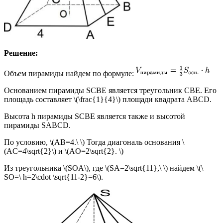
Решение:
Объем пирамиды найдем по формуле:
Основанием пирамиды SCBE является треугольник СВЕ. Его
площадь составляет \(\frac{1}{4}\) площади квадрата ABCD.
Высота h пирамиды SCBE является также и высотой
пирамиды SABCD.
По условию, \(AB=4.\ \) Тогда диагональ основания \
(AC=4\sqrt{2}\) и \(AO=2\sqrt{2}. \)
Из треугольника \(SOA\), где \(SA=2\sqrt{11},\ \) найдем \(\
SO=\ h=2\cdot \sqrt{11-2}=6\).