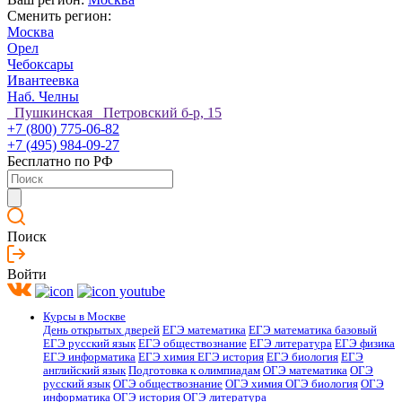
Сменить регион:
Москва
Орел
Чебоксары
Ивантеевка
Наб. Челны
Пушкинская Петровский б-р, 15
+7 (800) 775-06-82
+7 (495) 984-09-27
Бесплатно по РФ
Поиск
Войти
Курсы в Москве
День открытых дверей
ЕГЭ математика
ЕГЭ математика базовый
ЕГЭ русский язык
ЕГЭ обществознание
ЕГЭ литература
ЕГЭ физика
ЕГЭ информатика
ЕГЭ химия
ЕГЭ история
ЕГЭ биология
ЕГЭ
английский язык
Подготовка к олимпиадам
ОГЭ математика
ОГЭ
русский язык
ОГЭ обществознание
ОГЭ химия
ОГЭ биология
ОГЭ
информатика
ОГЭ история
ОГЭ литература