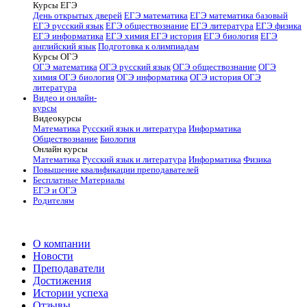
Курсы ЕГЭ
День открытых дверей
ЕГЭ математика
ЕГЭ математика базовый
ЕГЭ русский язык
ЕГЭ обществознание
ЕГЭ литература
ЕГЭ физика
ЕГЭ информатика
ЕГЭ химия
ЕГЭ история
ЕГЭ биология
ЕГЭ
английский язык
Подготовка к олимпиадам
Курсы ОГЭ
ОГЭ математика
ОГЭ русский язык
ОГЭ обществознание
ОГЭ
химия
ОГЭ биология
ОГЭ информатика
ОГЭ история
ОГЭ
литература
Видео и онлайн-
курсы
Видеокурсы
Математика
Русский язык и литература
Информатика
Обществознание
Биология
Онлайн курсы
Математика
Русский язык и литература
Информатика
Физика
Повышение квалификации преподавателей
Бесплатные Материалы
ЕГЭ и ОГЭ
Родителям
О компании
Новости
Преподаватели
Достижения
Истории успеха
Отзывы