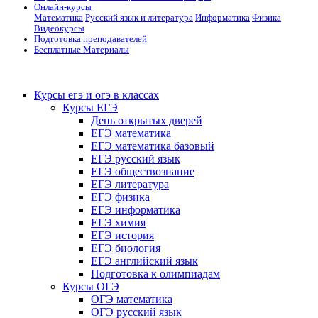
Онлайн-курсы
Математика
Русский язык и литература
Информатика
Физика
Видеокурсы
Подготовка преподавателей
Бесплатные Материалы
Курсы егэ и огэ в классах
Курсы ЕГЭ
День открытых дверей
ЕГЭ математика
ЕГЭ математика базовый
ЕГЭ русский язык
ЕГЭ обществознание
ЕГЭ литература
ЕГЭ физика
ЕГЭ информатика
ЕГЭ химия
ЕГЭ история
ЕГЭ биология
ЕГЭ английский язык
Подготовка к олимпиадам
Курсы ОГЭ
ОГЭ математика
ОГЭ русский язык