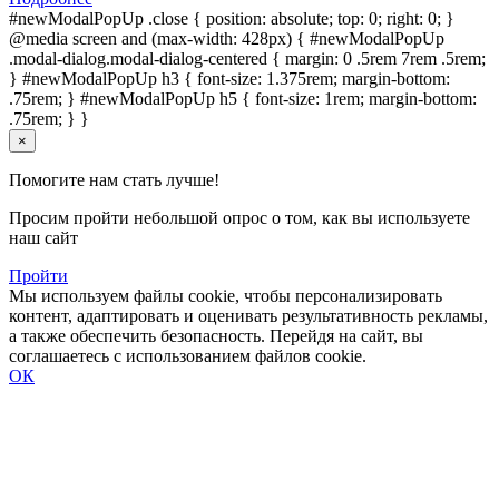
#newModalPopUp .close { position: absolute; top: 0; right: 0; }
@media screen and (max-width: 428px) { #newModalPopUp
.modal-dialog.modal-dialog-centered { margin: 0 .5rem 7rem .5rem;
} #newModalPopUp h3 { font-size: 1.375rem; margin-bottom:
.75rem; } #newModalPopUp h5 { font-size: 1rem; margin-bottom:
.75rem; } }
×
Помогите нам стать лучше!
Просим пройти небольшой опрос о том, как вы используете
наш сайт
Пройти
Мы используем файлы cookie, чтобы персонализировать
контент, адаптировать и оценивать результативность рекламы,
а также обеспечить безопасность. Перейдя на сайт, вы
соглашаетесь с использованием файлов cookie.
ОК