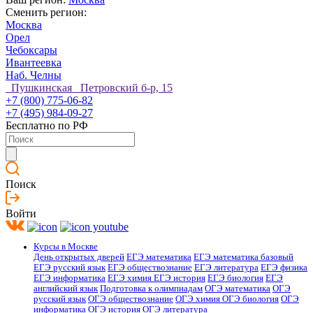
Сменить регион:
Москва
Орел
Чебоксары
Ивантеевка
Наб. Челны
Пушкинская Петровский б-р, 15
+7 (800) 775-06-82
+7 (495) 984-09-27
Бесплатно по РФ
Поиск
Войти
Курсы в Москве
День открытых дверей
ЕГЭ математика
ЕГЭ математика базовый
ЕГЭ русский язык
ЕГЭ обществознание
ЕГЭ литература
ЕГЭ физика
ЕГЭ информатика
ЕГЭ химия
ЕГЭ история
ЕГЭ биология
ЕГЭ
английский язык
Подготовка к олимпиадам
ОГЭ математика
ОГЭ
русский язык
ОГЭ обществознание
ОГЭ химия
ОГЭ биология
ОГЭ
информатика
ОГЭ история
ОГЭ литература