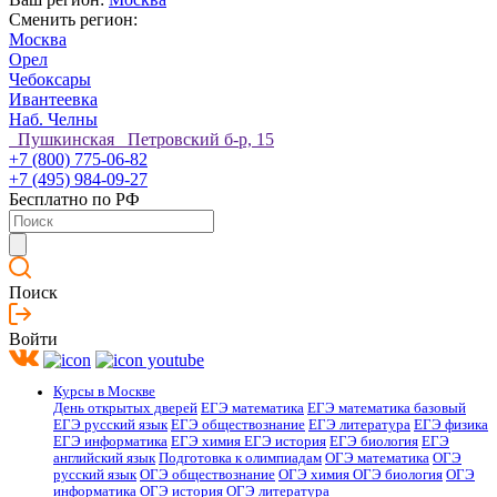
Сменить регион:
Москва
Орел
Чебоксары
Ивантеевка
Наб. Челны
Пушкинская Петровский б-р, 15
+7 (800) 775-06-82
+7 (495) 984-09-27
Бесплатно по РФ
Поиск
Войти
Курсы в Москве
День открытых дверей
ЕГЭ математика
ЕГЭ математика базовый
ЕГЭ русский язык
ЕГЭ обществознание
ЕГЭ литература
ЕГЭ физика
ЕГЭ информатика
ЕГЭ химия
ЕГЭ история
ЕГЭ биология
ЕГЭ
английский язык
Подготовка к олимпиадам
ОГЭ математика
ОГЭ
русский язык
ОГЭ обществознание
ОГЭ химия
ОГЭ биология
ОГЭ
информатика
ОГЭ история
ОГЭ литература