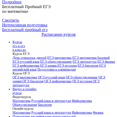
Подробнее
Бесплатный Пробный ЕГЭ
по математике
Смотреть
Интенсивная подготовка
Бесплатный пробный егэ
Расписание курсов
Курсы
егэ и огэ
в классах
Курсы ЕГЭ
День открытых дверей
ЕГЭ математика
ЕГЭ математика базовый
ЕГЭ русский язык
ЕГЭ обществознание
ЕГЭ литература
ЕГЭ физика
ЕГЭ информатика
ЕГЭ химия
ЕГЭ история
ЕГЭ биология
ЕГЭ
английский язык
Подготовка к олимпиадам
Курсы ОГЭ
ОГЭ математика
ОГЭ русский язык
ОГЭ обществознание
ОГЭ
химия
ОГЭ биология
ОГЭ информатика
ОГЭ история
ОГЭ
литература
Видео и онлайн-
курсы
Видеокурсы
Математика
Русский язык и литература
Информатика
Обществознание
Биология
Онлайн курсы
Математика
Русский язык и литература
Информатика
Физика
Повышение квалификации преподавателей