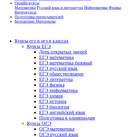
Онлайн-курсы
Математика
Русский язык и литература
Информатика
Физика
Видеокурсы
Подготовка преподавателей
Бесплатные Материалы
Курсы егэ и огэ в классах
Курсы ЕГЭ
День открытых дверей
ЕГЭ математика
ЕГЭ математика базовый
ЕГЭ русский язык
ЕГЭ обществознание
ЕГЭ литература
ЕГЭ физика
ЕГЭ информатика
ЕГЭ химия
ЕГЭ история
ЕГЭ биология
ЕГЭ английский язык
Подготовка к олимпиадам
Курсы ОГЭ
ОГЭ математика
ОГЭ русский язык