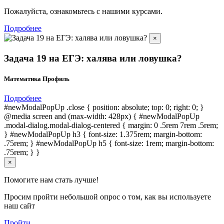
Пожалуйста, ознакомьтесь с нашими курсами.
Подробнее
×
Задача 19 на ЕГЭ: халява или ловушка?
Математика Профиль
Подробнее
#newModalPopUp .close { position: absolute; top: 0; right: 0; }
@media screen and (max-width: 428px) { #newModalPopUp
.modal-dialog.modal-dialog-centered { margin: 0 .5rem 7rem .5rem;
} #newModalPopUp h3 { font-size: 1.375rem; margin-bottom:
.75rem; } #newModalPopUp h5 { font-size: 1rem; margin-bottom:
.75rem; } }
×
Помогите нам стать лучше!
Просим пройти небольшой опрос о том, как вы используете
наш сайт
Пройти