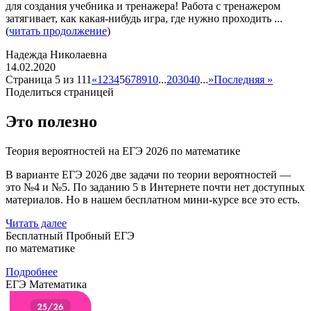
для создания учебника и тренажера! Работа с тренажером
затягивает, как какая-нибудь игра, где нужно проходить ...
(
читать продолжение
)
Надежда Николаевна
14.02.2020
Страница 5 из 111
«
1
2
3
4
5
6
7
8
9
10
...
20
30
40
...
»
Последняя »
Поделиться страницей
Это полезно
Теория вероятностей на ЕГЭ 2026 по математике
В варианте ЕГЭ 2026 две задачи по теории вероятностей —
это №4 и №5. По заданию 5 в Интернете почти нет доступных
материалов. Но в нашем бесплатном мини-курсе все это есть.
Читать далее
Бесплатный Пробный ЕГЭ
по математике
Подробнее
ЕГЭ Математика