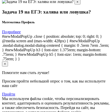
×
Задача 19 на ЕГЭ: халява или ловушка?
Математика Профиль
Подробнее
#newModalPopUp .close { position: absolute; top: 0; right: 0; }
@media screen and (max-width: 428px) { #newModalPopUp
.modal-dialog.modal-dialog-centered { margin: 0 .5rem 7rem .5rem;
} #newModalPopUp h3 { font-size: 1.375rem; margin-bottom:
.75rem; } #newModalPopUp h5 { font-size: 1rem; margin-bottom:
.75rem; } }
×
Помогите нам стать лучше!
Просим пройти небольшой опрос о том, как вы используете
наш сайт
Пройти
Мы используем файлы cookie, чтобы персонализировать
контент, адаптировать и оценивать результативность рекламы,
а также обеспечить безопасность. Перейдя на сайт, вы