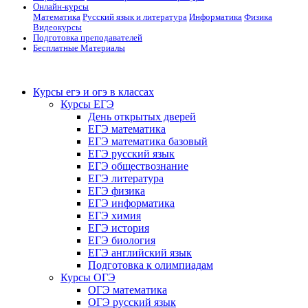
Онлайн-курсы
Математика
Русский язык и литература
Информатика
Физика
Видеокурсы
Подготовка преподавателей
Бесплатные Материалы
Курсы егэ и огэ в классах
Курсы ЕГЭ
День открытых дверей
ЕГЭ математика
ЕГЭ математика базовый
ЕГЭ русский язык
ЕГЭ обществознание
ЕГЭ литература
ЕГЭ физика
ЕГЭ информатика
ЕГЭ химия
ЕГЭ история
ЕГЭ биология
ЕГЭ английский язык
Подготовка к олимпиадам
Курсы ОГЭ
ОГЭ математика
ОГЭ русский язык