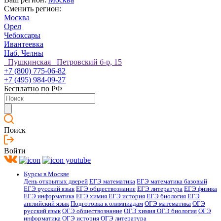
Сменить регион:
Москва
Орел
Чебоксары
Ивантеевка
Наб. Челны
Пушкинская Петровский б-р, 15
+7 (800) 775-06-82
+7 (495) 984-09-27
Бесплатно по РФ
Поиск
Войти
Курсы в Москве
День открытых дверей
ЕГЭ математика
ЕГЭ математика базовый
ЕГЭ русский язык
ЕГЭ обществознание
ЕГЭ литература
ЕГЭ физика
ЕГЭ информатика
ЕГЭ химия
ЕГЭ история
ЕГЭ биология
ЕГЭ
английский язык
Подготовка к олимпиадам
ОГЭ математика
ОГЭ
русский язык
ОГЭ обществознание
ОГЭ химия
ОГЭ биология
ОГЭ
информатика
ОГЭ история
ОГЭ литература