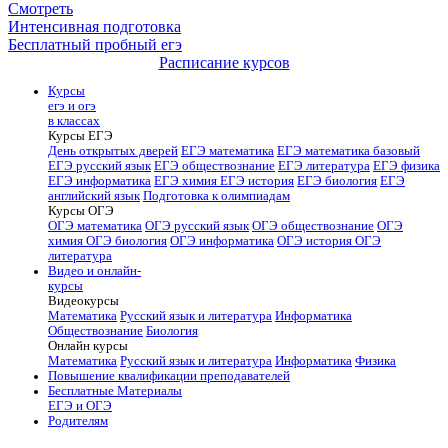
Смотреть
Интенсивная подготовка
Бесплатный пробный егэ
Расписание курсов
Курсы
егэ и огэ
в классах
Курсы ЕГЭ
День открытых дверей
ЕГЭ математика
ЕГЭ математика базовый
ЕГЭ русский язык
ЕГЭ обществознание
ЕГЭ литература
ЕГЭ физика
ЕГЭ информатика
ЕГЭ химия
ЕГЭ история
ЕГЭ биология
ЕГЭ
английский язык
Подготовка к олимпиадам
Курсы ОГЭ
ОГЭ математика
ОГЭ русский язык
ОГЭ обществознание
ОГЭ
химия
ОГЭ биология
ОГЭ информатика
ОГЭ история
ОГЭ
литература
Видео и онлайн-
курсы
Видеокурсы
Математика
Русский язык и литература
Информатика
Обществознание
Биология
Онлайн курсы
Математика
Русский язык и литература
Информатика
Физика
Повышение квалификации преподавателей
Бесплатные Материалы
ЕГЭ и ОГЭ
Родителям