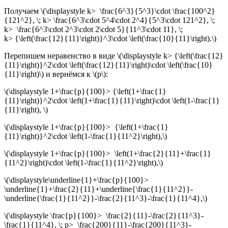
Получаем \(\displaystyle k> \frac{6^3}{5^3}\cdot \frac{100^2}
{121^2}, \; k> \frac{6^3\cdot 5^4\cdot 2^4}{5^3\cdot 121^2}, \;
k> \frac{6^3\cdot 2^3\cdot 2\cdot 5}{11^3\cdot 11}, \;
k> {\left(\frac{12}{11}\right)}^3\cdot \left(\frac{10}{11}\right).\)
Перепишем неравенство в виде \(\displaystyle k> {\left(\frac{12}
{11}\right)}^2\cdot \left(\frac{12}{11}\right)\cdot \left(\frac{10}
{11}\right)\) и вернёмся к \(p\):
\(\displaystyle 1+\frac{p}{100}> {\left(1+\frac{1}
{11}\right)}^2\cdot \left(1+\frac{1}{11}\right)\cdot \left(1-\frac{1}
{11}\right), \)
\(\displaystyle 1+\frac{p}{100}> {\left(1+\frac{1}
{11}\right)}^2\cdot \left(1-\frac{1}{11^2}\right),\)
\(\displaystyle 1+\frac{p}{100}> \left(1+\frac{2}{11}+\frac{1}
{11^2}\right)\cdot \left(1-\frac{1}{11^2}\right),\)
\(\displaystyle\underline{1}+\frac{p}{100}>
\underline{1}+\frac{2}{11}+\underline{\frac{1}{11^2}}-
\underline{\frac{1}{11^2}}-\frac{2}{11^3}-\frac{1}{11^4},\)
\(\displaystyle \frac{p}{100}> \frac{2}{11}-\frac{2}{11^3}-
\frac{1}{11^4}, \; p> \frac{200}{11}-\frac{200}{11^3}-