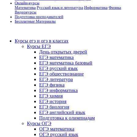
Онлайн-курсы
Математика
Русский язык и литература
Информатика
Физика
Видеокурсы
Подготовка преподавателей
Бесплатные Материалы
Курсы егэ и огэ в классах
Курсы ЕГЭ
День открытых дверей
ЕГЭ математика
ЕГЭ математика базовый
ЕГЭ русский язык
ЕГЭ обществознание
ЕГЭ литература
ЕГЭ физика
ЕГЭ информатика
ЕГЭ химия
ЕГЭ история
ЕГЭ биология
ЕГЭ английский язык
Подготовка к олимпиадам
Курсы ОГЭ
ОГЭ математика
ОГЭ русский язык