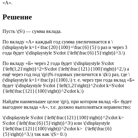
«A».
Решение
Пусть \(S\) — сумма вклада.
По вкладу «A» каждый год сумма увеличивается в \
(\displaystyle k=1+\frac{20}{100}=\frac{6}{5}\) раз и через 3
года будет \(\displaystyle S\cdot {\left(\frac{6}{5}\right)}^3.\)
По вкладу «Б» через 2 года будет \(\displaystyle S\cdot
{\left(1,21\right)}^2=S\cdot {\left(\frac{121}{100}\right)}^2,\) а
ещё через год под \(p\)% годовых увеличится в \(k\) раз, где \
(\displaystyle k=1+\frac{p}{100},\) т. е. через три года вклад «Б»
будет \(\displaystyle S\cdot {\left(1,21\right)}^2\cdot k=S\cdot
{\left(\frac{121}{100}\right)}^2\cdot k.\)
Найдём наименьшее целое \(p\), при котором вклад «Б» будет
выгоднее вклада «A», т.е. должно выполняться неравенство:
\(\displaystyle S\cdot {\left(\frac{121}{100}\right)}^2\cdot k>
S\cdot {\left(\frac{6}{5}\right)}^3\) или \(\displaystyle
{\left(\frac{121}{100}\right)}^2\cdot k> {\left(\frac{6}
{5}\right)}^3,\) так как \(S> 0.\)