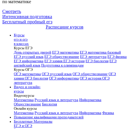
по математике
Смотреть
Интенсивная подготовка
Бесплатный пробный егэ
Расписание курсов
Курсы
егэ и огэ
в классах
Курсы ЕГЭ
День открытых дверей
ЕГЭ математика
ЕГЭ математика базовый
ЕГЭ русский язык
ЕГЭ обществознание
ЕГЭ литература
ЕГЭ физика
ЕГЭ информатика
ЕГЭ химия
ЕГЭ история
ЕГЭ биология
ЕГЭ
английский язык
Подготовка к олимпиадам
Курсы ОГЭ
ОГЭ математика
ОГЭ русский язык
ОГЭ обществознание
ОГЭ
химия
ОГЭ биология
ОГЭ информатика
ОГЭ история
ОГЭ
литература
Видео и онлайн-
курсы
Видеокурсы
Математика
Русский язык и литература
Информатика
Обществознание
Биология
Онлайн курсы
Математика
Русский язык и литература
Информатика
Физика
Повышение квалификации преподавателей
Бесплатные Материалы
ЕГЭ и ОГЭ