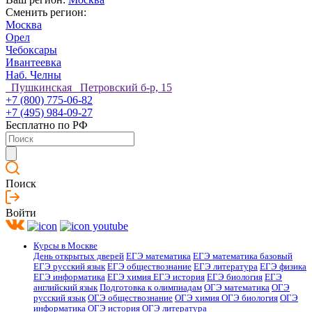
Сменить регион:
Москва
Орел
Чебоксары
Ивантеевка
Наб. Челны
Пушкинская Петровский б-р, 15
+7 (800) 775-06-82
+7 (495) 984-09-27
Бесплатно по РФ
Поиск
Войти
Курсы в Москве
День открытых дверей
ЕГЭ математика
ЕГЭ математика базовый
ЕГЭ русский язык
ЕГЭ обществознание
ЕГЭ литература
ЕГЭ физика
ЕГЭ информатика
ЕГЭ химия
ЕГЭ история
ЕГЭ биология
ЕГЭ
английский язык
Подготовка к олимпиадам
ОГЭ математика
ОГЭ
русский язык
ОГЭ обществознание
ОГЭ химия
ОГЭ биология
ОГЭ
информатика
ОГЭ история
ОГЭ литература