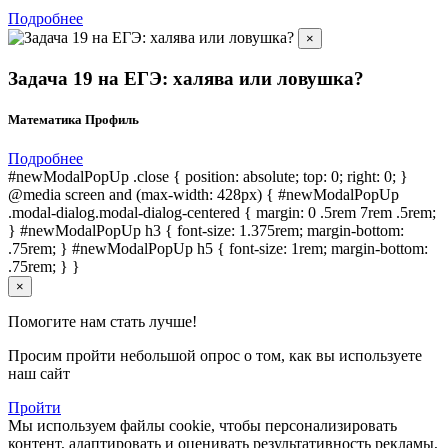
Подробнее
×
Задача 19 на ЕГЭ: халява или ловушка?
Математика Профиль
Подробнее
#newModalPopUp .close { position: absolute; top: 0; right: 0; }
@media screen and (max-width: 428px) { #newModalPopUp
.modal-dialog.modal-dialog-centered { margin: 0 .5rem 7rem .5rem;
} #newModalPopUp h3 { font-size: 1.375rem; margin-bottom:
.75rem; } #newModalPopUp h5 { font-size: 1rem; margin-bottom:
.75rem; } }
×
Помогите нам стать лучше!
Просим пройти небольшой опрос о том, как вы используете
наш сайт
Пройти
Мы используем файлы cookie, чтобы персонализировать
контент, адаптировать и оценивать результативность рекламы,