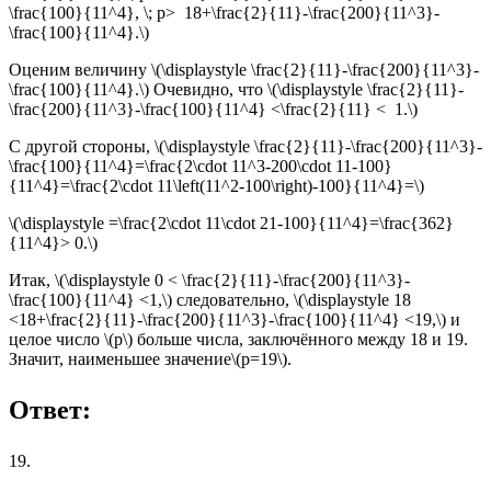
\frac{100}{11^4}, \; p> 18+\frac{2}{11}-\frac{200}{11^3}-
\frac{100}{11^4}.\)
Оценим величину \(\displaystyle \frac{2}{11}-\frac{200}{11^3}-
\frac{100}{11^4}.\) Очевидно, что \(\displaystyle \frac{2}{11}-
\frac{200}{11^3}-\frac{100}{11^4} <\frac{2}{11} < 1.\)
С другой стороны, \(\displaystyle \frac{2}{11}-\frac{200}{11^3}-
\frac{100}{11^4}=\frac{2\cdot 11^3-200\cdot 11-100}
{11^4}=\frac{2\cdot 11\left(11^2-100\right)-100}{11^4}=\)
\(\displaystyle =\frac{2\cdot 11\cdot 21-100}{11^4}=\frac{362}
{11^4}> 0.\)
Итак, \(\displaystyle 0 < \frac{2}{11}-\frac{200}{11^3}-
\frac{100}{11^4} <1,\) следовательно, \(\displaystyle 18
<18+\frac{2}{11}-\frac{200}{11^3}-\frac{100}{11^4} <19,\) и
целое число \(p\) больше числа, заключённого между 18 и 19.
Значит, наименьшее значение\(p=19\).
Ответ:
19.