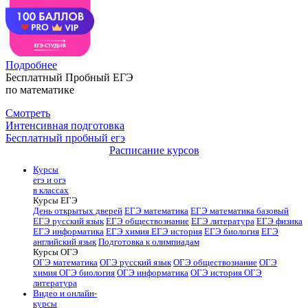
Подробнее
Бесплатный Пробный ЕГЭ
по математике
Смотреть
Интенсивная подготовка
Бесплатный пробный егэ
Расписание курсов
Курсы
егэ и огэ
в классах
Курсы ЕГЭ
День открытых дверей
ЕГЭ математика
ЕГЭ математика базовый
ЕГЭ русский язык
ЕГЭ обществознание
ЕГЭ литература
ЕГЭ физика
ЕГЭ информатика
ЕГЭ химия
ЕГЭ история
ЕГЭ биология
ЕГЭ
английский язык
Подготовка к олимпиадам
Курсы ОГЭ
ОГЭ математика
ОГЭ русский язык
ОГЭ обществознание
ОГЭ
химия
ОГЭ биология
ОГЭ информатика
ОГЭ история
ОГЭ
литература
Видео и онлайн-
курсы