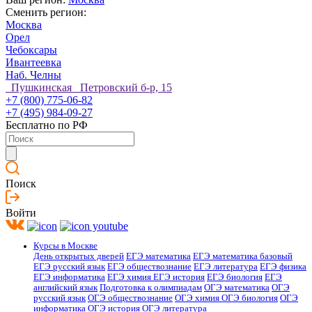
Сменить регион:
Москва
Орел
Чебоксары
Ивантеевка
Наб. Челны
Пушкинская Петровский б-р, 15
+7 (800) 775-06-82
+7 (495) 984-09-27
Бесплатно по РФ
Поиск
Войти
Курсы в Москве
День открытых дверей
ЕГЭ математика
ЕГЭ математика базовый
ЕГЭ русский язык
ЕГЭ обществознание
ЕГЭ литература
ЕГЭ физика
ЕГЭ информатика
ЕГЭ химия
ЕГЭ история
ЕГЭ биология
ЕГЭ
английский язык
Подготовка к олимпиадам
ОГЭ математика
ОГЭ
русский язык
ОГЭ обществознание
ОГЭ химия
ОГЭ биология
ОГЭ
информатика
ОГЭ история
ОГЭ литература