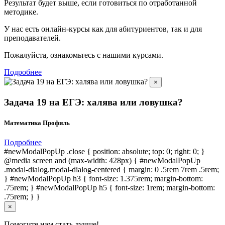
Результат будет выше, если готовиться по отработанной
методике.
У нас есть онлайн-курсы как для абитуриентов, так и для
преподавателей.
Пожалуйста, ознакомьтесь с нашими курсами.
Подробнее
×
Задача 19 на ЕГЭ: халява или ловушка?
Математика Профиль
Подробнее
#newModalPopUp .close { position: absolute; top: 0; right: 0; }
@media screen and (max-width: 428px) { #newModalPopUp
.modal-dialog.modal-dialog-centered { margin: 0 .5rem 7rem .5rem;
} #newModalPopUp h3 { font-size: 1.375rem; margin-bottom:
.75rem; } #newModalPopUp h5 { font-size: 1rem; margin-bottom:
.75rem; } }
×
Помогите нам стать лучше!