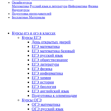
Онлайн-курсы
Математика
Русский язык и литература
Информатика
Физика
Видеокурсы
Подготовка преподавателей
Бесплатные Материалы
Курсы егэ и огэ в классах
Курсы ЕГЭ
День открытых дверей
ЕГЭ математика
ЕГЭ математика базовый
ЕГЭ русский язык
ЕГЭ обществознание
ЕГЭ литература
ЕГЭ физика
ЕГЭ информатика
ЕГЭ химия
ЕГЭ история
ЕГЭ биология
ЕГЭ английский язык
Подготовка к олимпиадам
Курсы ОГЭ
ОГЭ математика
ОГЭ русский язык