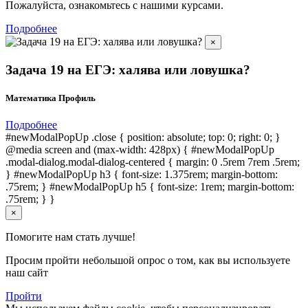
Пожалуйста, ознакомьтесь с нашими курсами.
Подробнее
×
Задача 19 на ЕГЭ: халява или ловушка?
Математика Профиль
Подробнее
#newModalPopUp .close { position: absolute; top: 0; right: 0; }
@media screen and (max-width: 428px) { #newModalPopUp
.modal-dialog.modal-dialog-centered { margin: 0 .5rem 7rem .5rem;
} #newModalPopUp h3 { font-size: 1.375rem; margin-bottom:
.75rem; } #newModalPopUp h5 { font-size: 1rem; margin-bottom:
.75rem; } }
×
Помогите нам стать лучше!
Просим пройти небольшой опрос о том, как вы используете
наш сайт
Пройти