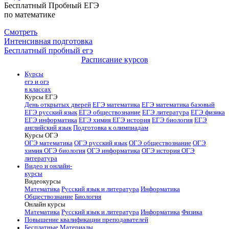
Бесплатный Пробный ЕГЭ
по математике
Смотреть
Интенсивная подготовка
Бесплатный пробный егэ
Расписание курсов
Курсы
егэ и огэ
в классах
Курсы ЕГЭ
День открытых дверей
ЕГЭ математика
ЕГЭ математика базовый
ЕГЭ русский язык
ЕГЭ обществознание
ЕГЭ литература
ЕГЭ физика
ЕГЭ информатика
ЕГЭ химия
ЕГЭ история
ЕГЭ биология
ЕГЭ
английский язык
Подготовка к олимпиадам
Курсы ОГЭ
ОГЭ математика
ОГЭ русский язык
ОГЭ обществознание
ОГЭ
химия
ОГЭ биология
ОГЭ информатика
ОГЭ история
ОГЭ
литература
Видео и онлайн-
курсы
Видеокурсы
Математика
Русский язык и литература
Информатика
Обществознание
Биология
Онлайн курсы
Математика
Русский язык и литература
Информатика
Физика
Повышение квалификации преподавателей
Бесплатные Материалы