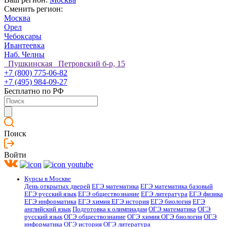
Сменить регион:
Москва
Орел
Чебоксары
Ивантеевка
Наб. Челны
Пушкинская Петровский б-р, 15
+7 (800) 775-06-82
+7 (495) 984-09-27
Бесплатно по РФ
Поиск
Войти
Курсы в Москве
День открытых дверей
ЕГЭ математика
ЕГЭ математика базовый
ЕГЭ русский язык
ЕГЭ обществознание
ЕГЭ литература
ЕГЭ физика
ЕГЭ информатика
ЕГЭ химия
ЕГЭ история
ЕГЭ биология
ЕГЭ
английский язык
Подготовка к олимпиадам
ОГЭ математика
ОГЭ
русский язык
ОГЭ обществознание
ОГЭ химия
ОГЭ биология
ОГЭ
информатика
ОГЭ история
ОГЭ литература