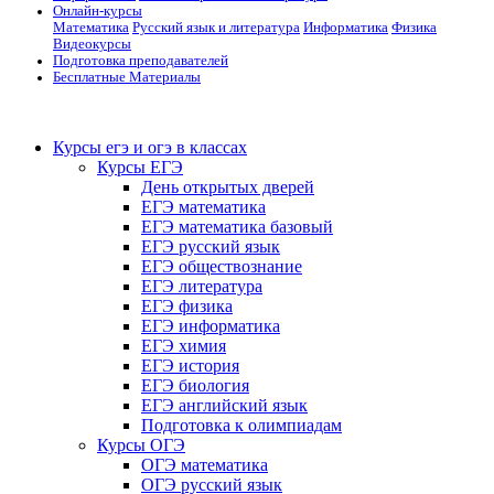
Онлайн-курсы
Математика
Русский язык и литература
Информатика
Физика
Видеокурсы
Подготовка преподавателей
Бесплатные Материалы
Курсы егэ и огэ в классах
Курсы ЕГЭ
День открытых дверей
ЕГЭ математика
ЕГЭ математика базовый
ЕГЭ русский язык
ЕГЭ обществознание
ЕГЭ литература
ЕГЭ физика
ЕГЭ информатика
ЕГЭ химия
ЕГЭ история
ЕГЭ биология
ЕГЭ английский язык
Подготовка к олимпиадам
Курсы ОГЭ
ОГЭ математика
ОГЭ русский язык