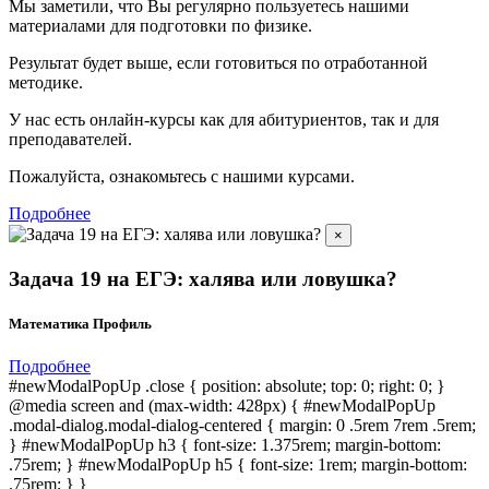
Мы заметили, что Вы регулярно пользуетесь нашими
материалами для подготовки по
физике.
Результат будет выше, если готовиться по отработанной
методике.
У нас есть онлайн-курсы как для абитуриентов, так и для
преподавателей.
Пожалуйста, ознакомьтесь с нашими курсами.
Подробнее
×
Задача 19 на ЕГЭ: халява или ловушка?
Математика Профиль
Подробнее
#newModalPopUp .close { position: absolute; top: 0; right: 0; }
@media screen and (max-width: 428px) { #newModalPopUp
.modal-dialog.modal-dialog-centered { margin: 0 .5rem 7rem .5rem;
} #newModalPopUp h3 { font-size: 1.375rem; margin-bottom:
.75rem; } #newModalPopUp h5 { font-size: 1rem; margin-bottom:
.75rem; } }