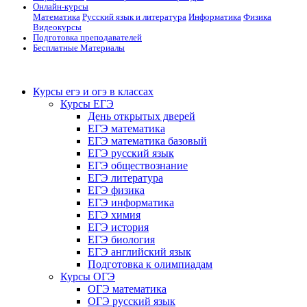
Онлайн-курсы
Математика
Русский язык и литература
Информатика
Физика
Видеокурсы
Подготовка преподавателей
Бесплатные Материалы
Курсы егэ и огэ в классах
Курсы ЕГЭ
День открытых дверей
ЕГЭ математика
ЕГЭ математика базовый
ЕГЭ русский язык
ЕГЭ обществознание
ЕГЭ литература
ЕГЭ физика
ЕГЭ информатика
ЕГЭ химия
ЕГЭ история
ЕГЭ биология
ЕГЭ английский язык
Подготовка к олимпиадам
Курсы ОГЭ
ОГЭ математика
ОГЭ русский язык