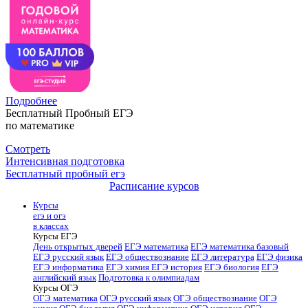
Подробнее
Бесплатный Пробный ЕГЭ
по математике
Смотреть
Интенсивная подготовка
Бесплатный пробный егэ
Расписание курсов
Курсы
егэ и огэ
в классах
Курсы ЕГЭ
День открытых дверей
ЕГЭ математика
ЕГЭ математика базовый
ЕГЭ русский язык
ЕГЭ обществознание
ЕГЭ литература
ЕГЭ физика
ЕГЭ информатика
ЕГЭ химия
ЕГЭ история
ЕГЭ биология
ЕГЭ
английский язык
Подготовка к олимпиадам
Курсы ОГЭ
ОГЭ математика
ОГЭ русский язык
ОГЭ обществознание
ОГЭ