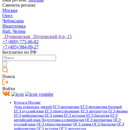
Сменить регион:
Москва
Орел
Чебоксары
Ивантеевка
Наб. Челны
Пушкинская Петровский б-р, 15
+7 (800) 775-06-82
+7 (495) 984-09-27
Бесплатно по РФ
Поиск
Войти
Курсы в Москве
День открытых дверей
ЕГЭ математика
ЕГЭ математика базовый
ЕГЭ русский язык
ЕГЭ обществознание
ЕГЭ литература
ЕГЭ физика
ЕГЭ информатика
ЕГЭ химия
ЕГЭ история
ЕГЭ биология
ЕГЭ
английский язык
Подготовка к олимпиадам
ОГЭ математика
ОГЭ
русский язык
ОГЭ обществознание
ОГЭ химия
ОГЭ биология
ОГЭ
информатика
ОГЭ история
ОГЭ литература