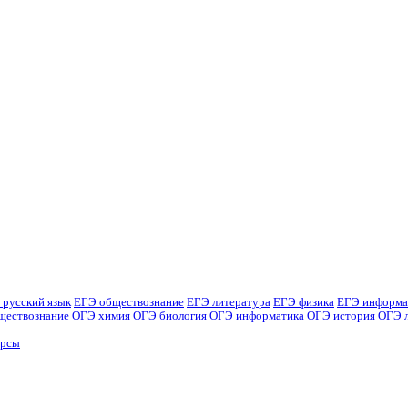
 русский язык
ЕГЭ обществознание
ЕГЭ литература
ЕГЭ физика
ЕГЭ информа
ществознание
ОГЭ химия
ОГЭ биология
ОГЭ информатика
ОГЭ история
ОГЭ 
урсы