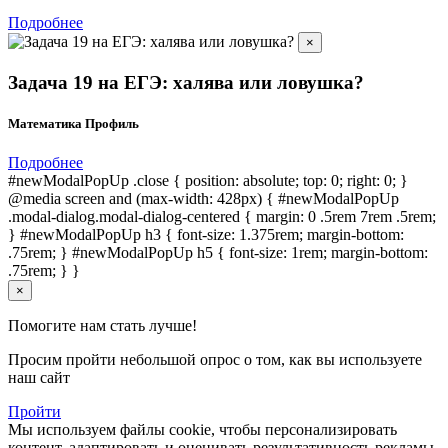
Подробнее
×
Задача 19 на ЕГЭ: халява или ловушка?
Математика Профиль
Подробнее
#newModalPopUp .close { position: absolute; top: 0; right: 0; }
@media screen and (max-width: 428px) { #newModalPopUp
.modal-dialog.modal-dialog-centered { margin: 0 .5rem 7rem .5rem;
} #newModalPopUp h3 { font-size: 1.375rem; margin-bottom:
.75rem; } #newModalPopUp h5 { font-size: 1rem; margin-bottom:
.75rem; } }
×
Помогите нам стать лучше!
Просим пройти небольшой опрос о том, как вы используете
наш сайт
Пройти
Мы используем файлы cookie, чтобы персонализировать
контент, адаптировать и оценивать результативность рекламы,