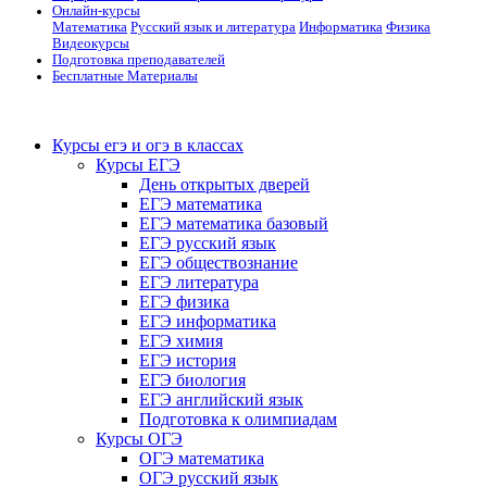
Онлайн-курсы
Математика
Русский язык и литература
Информатика
Физика
Видеокурсы
Подготовка преподавателей
Бесплатные Материалы
Курсы егэ и огэ в классах
Курсы ЕГЭ
День открытых дверей
ЕГЭ математика
ЕГЭ математика базовый
ЕГЭ русский язык
ЕГЭ обществознание
ЕГЭ литература
ЕГЭ физика
ЕГЭ информатика
ЕГЭ химия
ЕГЭ история
ЕГЭ биология
ЕГЭ английский язык
Подготовка к олимпиадам
Курсы ОГЭ
ОГЭ математика
ОГЭ русский язык