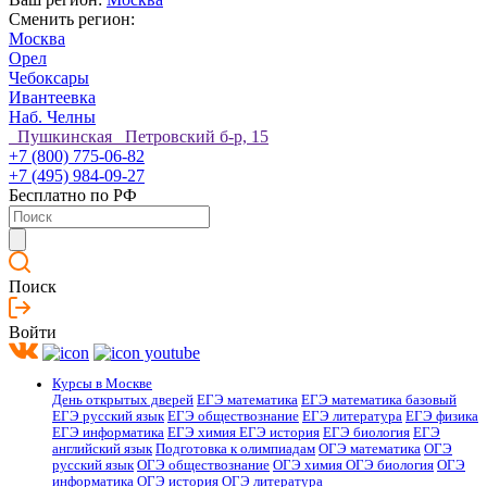
Сменить регион:
Москва
Орел
Чебоксары
Ивантеевка
Наб. Челны
Пушкинская Петровский б-р, 15
+7 (800) 775-06-82
+7 (495) 984-09-27
Бесплатно по РФ
Поиск
Войти
Курсы в Москве
День открытых дверей
ЕГЭ математика
ЕГЭ математика базовый
ЕГЭ русский язык
ЕГЭ обществознание
ЕГЭ литература
ЕГЭ физика
ЕГЭ информатика
ЕГЭ химия
ЕГЭ история
ЕГЭ биология
ЕГЭ
английский язык
Подготовка к олимпиадам
ОГЭ математика
ОГЭ
русский язык
ОГЭ обществознание
ОГЭ химия
ОГЭ биология
ОГЭ
информатика
ОГЭ история
ОГЭ литература