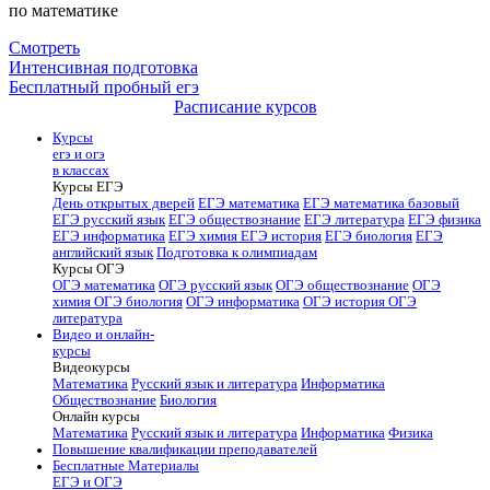
по математике
Смотреть
Интенсивная подготовка
Бесплатный пробный егэ
Расписание курсов
Курсы
егэ и огэ
в классах
Курсы ЕГЭ
День открытых дверей
ЕГЭ математика
ЕГЭ математика базовый
ЕГЭ русский язык
ЕГЭ обществознание
ЕГЭ литература
ЕГЭ физика
ЕГЭ информатика
ЕГЭ химия
ЕГЭ история
ЕГЭ биология
ЕГЭ
английский язык
Подготовка к олимпиадам
Курсы ОГЭ
ОГЭ математика
ОГЭ русский язык
ОГЭ обществознание
ОГЭ
химия
ОГЭ биология
ОГЭ информатика
ОГЭ история
ОГЭ
литература
Видео и онлайн-
курсы
Видеокурсы
Математика
Русский язык и литература
Информатика
Обществознание
Биология
Онлайн курсы
Математика
Русский язык и литература
Информатика
Физика
Повышение квалификации преподавателей
Бесплатные Материалы
ЕГЭ и ОГЭ