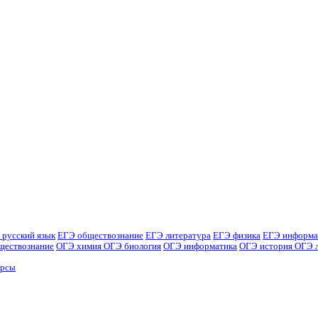
 русский язык
ЕГЭ обществознание
ЕГЭ литература
ЕГЭ физика
ЕГЭ информа
ществознание
ОГЭ химия
ОГЭ биология
ОГЭ информатика
ОГЭ история
ОГЭ 
урсы