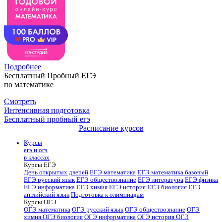
Подробнее
Бесплатный Пробный ЕГЭ
по математике
Смотреть
Интенсивная подготовка
Бесплатный пробный егэ
Расписание курсов
Курсы
егэ и огэ
в классах
Курсы ЕГЭ
День открытых дверей
ЕГЭ математика
ЕГЭ математика базовый
ЕГЭ русский язык
ЕГЭ обществознание
ЕГЭ литература
ЕГЭ физика
ЕГЭ информатика
ЕГЭ химия
ЕГЭ история
ЕГЭ биология
ЕГЭ
английский язык
Подготовка к олимпиадам
Курсы ОГЭ
ОГЭ математика
ОГЭ русский язык
ОГЭ обществознание
ОГЭ
химия
ОГЭ биология
ОГЭ информатика
ОГЭ история
ОГЭ