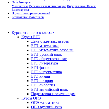
Онлайн-курсы
Математика
Русский язык и литература
Информатика
Физика
Видеокурсы
Подготовка преподавателей
Бесплатные Материалы
Курсы егэ и огэ в классах
Курсы ЕГЭ
День открытых дверей
ЕГЭ математика
ЕГЭ математика базовый
ЕГЭ русский язык
ЕГЭ обществознание
ЕГЭ литература
ЕГЭ физика
ЕГЭ информатика
ЕГЭ химия
ЕГЭ история
ЕГЭ биология
ЕГЭ английский язык
Подготовка к олимпиадам
Курсы ОГЭ
ОГЭ математика
ОГЭ русский язык