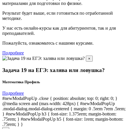
материалами для подготовки по
физике.
Результат будет выше, если готовиться по отработанной
методике.
У нас есть онлайн-курсы как для абитуриентов, так и для
преподавателей.
Пожалуйста, ознакомьтесь с нашими курсами.
Подробнее
×
Задача 19 на ЕГЭ: халява или ловушка?
Математика Профиль
Подробнее
#newModalPopUp .close { position: absolute; top: 0; right: 0; }
@media screen and (max-width: 428px) { #newModalPopUp
.modal-dialog.modal-dialog-centered { margin: 0 .5rem 7rem .5rem;
} #newModalPopUp h3 { font-size: 1.375rem; margin-bottom:
.75rem; } #newModalPopUp h5 { font-size: 1rem; margin-bottom:
.75rem; } }