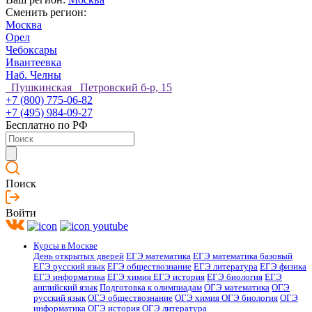
Сменить регион:
Москва
Орел
Чебоксары
Ивантеевка
Наб. Челны
Пушкинская Петровский б-р, 15
+7 (800) 775-06-82
+7 (495) 984-09-27
Бесплатно по РФ
Поиск
Войти
Курсы в Москве
День открытых дверей
ЕГЭ математика
ЕГЭ математика базовый
ЕГЭ русский язык
ЕГЭ обществознание
ЕГЭ литература
ЕГЭ физика
ЕГЭ информатика
ЕГЭ химия
ЕГЭ история
ЕГЭ биология
ЕГЭ
английский язык
Подготовка к олимпиадам
ОГЭ математика
ОГЭ
русский язык
ОГЭ обществознание
ОГЭ химия
ОГЭ биология
ОГЭ
информатика
ОГЭ история
ОГЭ литература