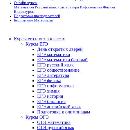
Онлайн-курсы
Математика
Русский язык и литература
Информатика
Физика
Видеокурсы
Подготовка преподавателей
Бесплатные Материалы
Курсы егэ и огэ в классах
Курсы ЕГЭ
День открытых дверей
ЕГЭ математика
ЕГЭ математика базовый
ЕГЭ русский язык
ЕГЭ обществознание
ЕГЭ литература
ЕГЭ физика
ЕГЭ информатика
ЕГЭ химия
ЕГЭ история
ЕГЭ биология
ЕГЭ английский язык
Подготовка к олимпиадам
Курсы ОГЭ
ОГЭ математика
ОГЭ русский язык