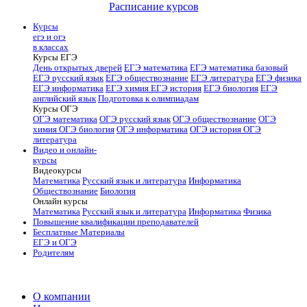
Расписание курсов
Курсы
егэ и огэ
в классах
Курсы ЕГЭ
День открытых дверей
ЕГЭ математика
ЕГЭ математика базовый
ЕГЭ русский язык
ЕГЭ обществознание
ЕГЭ литература
ЕГЭ физика
ЕГЭ информатика
ЕГЭ химия
ЕГЭ история
ЕГЭ биология
ЕГЭ
английский язык
Подготовка к олимпиадам
Курсы ОГЭ
ОГЭ математика
ОГЭ русский язык
ОГЭ обществознание
ОГЭ
химия
ОГЭ биология
ОГЭ информатика
ОГЭ история
ОГЭ
литература
Видео и онлайн-
курсы
Видеокурсы
Математика
Русский язык и литература
Информатика
Обществознание
Биология
Онлайн курсы
Математика
Русский язык и литература
Информатика
Физика
Повышение квалификации преподавателей
Бесплатные Материалы
ЕГЭ и ОГЭ
Родителям
О компании