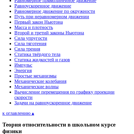
Равномерное прямолинейное движение
Равноускоренное движение
Равномерное движение по окружности
Путь при неравномерном движении
Первый закон Ньютона
Масса и плотность
Второй и третий законы Ньютона
Сила упругости
Сила тяготения
Сила трения
Статика твёрдого тела
Статика жидкостей и газов
Импульс
Энергия
Простые механизмы
Механические колебания
Механические волны
Вычисление перемещения по графику проекции
скорости
Задачи на равноускоренное движение
к оглавлению ▴
Теория относительности в школьном курсе
физики