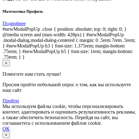
Математика Профиль
Подробнее
#newModalPopUp .close { position: absolute; top: 0; right: 0; }
@media screen and (max-width: 428px) { #newModalPopUp
.modal-dialog.modal-dialog-centered { margin: 0 .5rem 7rem .5rem;
} #newModalPopUp h3 { font-size: 1.375rem; margin-bottom:
.75rem; } #newModalPopUp h5 { font-size: 1rem; margin-bottom:
.75rem; } }
×
Помогите нам стать лучше!
Просим пройти небольшой опрос о том, как вы используете
наш сайт
Пройти
Мы используем файлы cookie, чтобы персонализировать
контент, адаптировать и оценивать результативность рекламы,
а также обеспечить безопасность. Перейдя на сайт, вы
соглашаетесь с использованием файлов cookie.
ОК
×