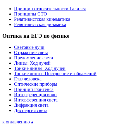
Принцип относительности Галилея
Принципы СТО
Релятивистская кинематика
Релятивистская динамика
Оптика на ЕГЭ по физике
Световые лучи
Отражение света
Преломление света
Линзы. Ход лучей
Тонкие линзы. Ход лучей
Тонкие линзы. Построение изображений
Глаз человека
Оптические приборы
Принцип Гюйгенса
Интерференция волн
Интерференция света
Дифракция света
Дисперсия света
к оглавлению ▴