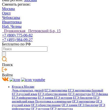
Сменить регион:
Москва
Орел
Чебоксары
Ивантеевка
Наб. Челны
Пушкинская Петровский б-р, 15
+7 (800) 775-06-82
+7 (495) 984-09-27
Бесплатно по РФ
Поиск
Войти
Курсы в Москве
День открытых дверей
ЕГЭ математика
ЕГЭ математика базовый
ЕГЭ русский язык
ЕГЭ обществознание
ЕГЭ литература
ЕГЭ физика
ЕГЭ информатика
ЕГЭ химия
ЕГЭ история
ЕГЭ биология
ЕГЭ
английский язык
Подготовка к олимпиадам
ОГЭ математика
ОГЭ
русский язык
ОГЭ обществознание
ОГЭ химия
ОГЭ биология
ОГЭ
информатика
ОГЭ история
ОГЭ литература