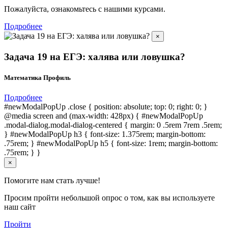
Пожалуйста, ознакомьтесь с нашими курсами.
Подробнее
×
Задача 19 на ЕГЭ: халява или ловушка?
Математика Профиль
Подробнее
#newModalPopUp .close { position: absolute; top: 0; right: 0; }
@media screen and (max-width: 428px) { #newModalPopUp
.modal-dialog.modal-dialog-centered { margin: 0 .5rem 7rem .5rem;
} #newModalPopUp h3 { font-size: 1.375rem; margin-bottom:
.75rem; } #newModalPopUp h5 { font-size: 1rem; margin-bottom:
.75rem; } }
×
Помогите нам стать лучше!
Просим пройти небольшой опрос о том, как вы используете
наш сайт
Пройти