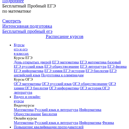
Подробнее
Бесплатный Пробный ЕГЭ
по математике
Смотреть
Интенсивная подготовка
Бесплатный пробный егэ
Расписание курсов
Курсы
егэ и огэ
в классах
Курсы ЕГЭ
День открытых дверей
ЕГЭ математика
ЕГЭ математика базовый
ЕГЭ русский язык
ЕГЭ обществознание
ЕГЭ литература
ЕГЭ физика
ЕГЭ информатика
ЕГЭ химия
ЕГЭ история
ЕГЭ биология
ЕГЭ
английский язык
Подготовка к олимпиадам
Курсы ОГЭ
ОГЭ математика
ОГЭ русский язык
ОГЭ обществознание
ОГЭ
химия
ОГЭ биология
ОГЭ информатика
ОГЭ история
ОГЭ
литература
Видео и онлайн-
курсы
Видеокурсы
Математика
Русский язык и литература
Информатика
Обществознание
Биология
Онлайн курсы
Математика
Русский язык и литература
Информатика
Физика
Повышение квалификации преподавателей