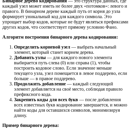
Бинарное дерево кодирования
— это структура данных, где
каждый узел может иметь не более двух «потомков»: левого и
правого. В бинарном дереве каждый путь от корня до узла
формирует уникальный код для каждого символа. Это
упрощает выбор кодов, которые не будут являться префиксами
других кодов, что соответствует прямому условию Фано.
Алгоритм построения бинарного дерева кодирования:
Определить корневой узел
— выбрать начальный
элемент, который станет корнем дерева.
Добавить узлы
— для каждого нового элемента
выбирается путь слева (0) или справа (1), чтобы
построить кодовое слово. Если значение меньше
текущего узла, узел помещается в левое поддерево, если
больше — в правое поддерево.
Продолжить добавление
— каждый следующий
элемент добавляется на своё место, соблюдая правило
префиксного кода.
Закрепить коды для всех букв
— после добавления
всех известных букв кодирование завершается, и можно
найти коды для оставшихся символов, минимизируя
длину.
Пример бинарного дерева: