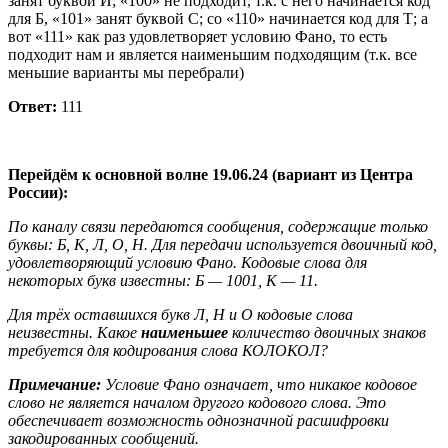
занят буквой И; «100» не подходит, т.к. с него начинается код
для Б, «101» занят буквой С; со «110» начинается код для Т; а
вот «111» как раз удовлетворяет условию Фано, то есть
подходит нам и является наименьшим подходящим (т.к. все
меньшие варианты мы перебрали)
Ответ:
111
Перейдём к основной волне 19.06.24 (вариант из Центра
России):
По каналу связи передаются сообщения, содержащие только
буквы: Б, К, Л, О, Н. Для передачи используется двоичный код,
удовлетворяющий условию Фано. Кодовые слова для
некоторых букв известны: Б — 1001, К — 11.
Для трёх оставшихся букв Л, Н и О кодовые слова
неизвестны. Какое
наименьшее
количество двоичных знаков
требуется для кодирования слова КОЛОКОЛ?
Примечание:
Условие Фано означает, что никакое кодовое
слово не является началом другого кодового слова. Это
обеспечивает возможность однозначной расшифровки
закодированных сообщений.