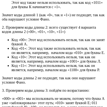
Этот код также нельзя использовать, так как код «1011»
для буквы К начинается с «1».
Значит коды длиной 1 (как «0», так и «1») не подходят, так как
оба нарушают условие Фано.
2. Проверяем коды длины 2: всего существует 4 варианта
кодов длины 2 («00», «01», «10», «11»)
Код «00»: Этот код использовать нельзя, так как он занят
буквой А.
Код «01»: Этот код также использовать нельзя, так как
он является, например, началом кода «010» для буквы Е.
Код «10»: Этот код использовать нельзя, так как он
является, например, началом кода «1001» для буквы Л.
Код «11»: Этот код использовать нельзя, так как он
является, например, началом кода «1100» для буквы Р.
Значит коды длины 2 не подходят, так как они нарушают
условие Фано.
3. Проверяем коды длины 3: пойдём по возрастанию:
«000» и «001» мы использовать не можем, потому что буква А
уже «заблокировала» этот путь; «010» занят буквой Е; 011