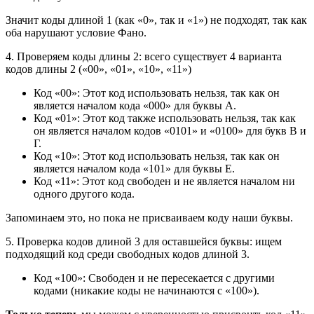
Значит коды длиной 1 (как «0», так и «1») не подходят, так как
оба нарушают условие Фано.
4. Проверяем коды длины 2: всего существует 4 варианта
кодов длины 2 («00», «01», «10», «11»)
Код «00»: Этот код использовать нельзя, так как он
является началом кода «000» для буквы А.
Код «01»: Этот код также использовать нельзя, так как
он является началом кодов «0101» и «0100» для букв В и
Г.
Код «10»: Этот код использовать нельзя, так как он
является началом кода «101» для буквы Е.
Код «11»: Этот код свободен и не является началом ни
одного другого кода.
Запоминаем это, но пока не присваиваем коду наши буквы.
5. Проверка кодов длиной 3 для оставшейся буквы: ищем
подходящий код среди свободных кодов длиной 3.
Код «100»: Свободен и не пересекается с другими
кодами (никакие коды не начинаются с «100»).