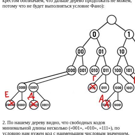
крестом обозначаем, что дальше дерево продолжать не можем,
потому что не будет выполняться условие Фано):
2. По нашему дереву видно, что свободных кодов
минимальной длины несколько («001», «010», «111»), по
условию нам нужен код с наименьшим числовым значением,