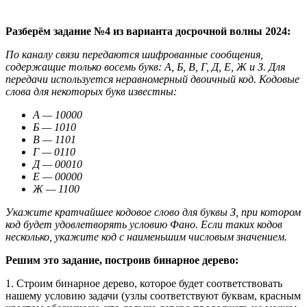
Разберём задание №4 из варианта досрочной волны 2024:
По каналу связи передаются шифрованные сообщения,
содержащие только восемь букв: А, Б, В, Г, Д, Е, Ж и З. Для
передачи используется неравномерный двоичный код. Кодовые
слова для некоторых букв известны:
А — 10000
Б — 1010
В — 1101
Г — 0110
Д — 00010
Е — 00000
Ж — 1100
Укажите кратчайшее кодовое слово для буквы З, при котором
код будет удовлетворять условию Фано. Если таких кодов
несколько, укажите код с наименьшим числовым значением.
Решим это задание, построив бинарное дерево:
1. Строим бинарное дерево, которое будет соответствовать
нашему условию задачи (узлы соответствуют буквам, красным