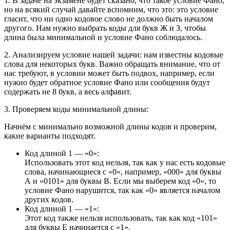
1. В задаче на экзамене будет сказано, что такое условие Фано,
но на всякий случай давайте вспомним, что это: это условие
гласит, что ни одно кодовое слово не должно быть началом
другого. Нам нужно выбрать коды для букв Ж и З, чтобы
длина была минимальной и условие Фано соблюдалось.
2. Анализируем условие нашей задачи: нам известны кодовые
слова для некоторых букв. Важно обращать внимание, что от
нас требуют, в условии может быть подвох, например, если
нужно будет обратное условие Фано или сообщения будут
содержать не 8 букв, а весь алфавит.
3. Проверяем коды минимальной длины:
Начнём с минимально возможной длины кодов и проверим,
какие варианты подходят.
Код длиной 1 — «0»:
Использовать этот код нельзя, так как у нас есть кодовые
слова, начинающиеся с «0», например, «000» для буквы
А и «0101» для буквы В. Если мы выберем код «0», то
условие Фано нарушится, так как «0» является началом
других кодов.
Код длиной 1 — «1»:
Этот код также нельзя использовать, так как код «101»
для буквы Е начинается с «1».