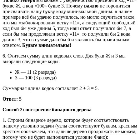
Только теперь
мы можем с уверенностью присвоить код «11»
букве Ж, а код «100» букве З. Почему
важно
не торопиться
присваивать нашу букву коду минимальной длины: в нашем
примере всё бы удачно получилось, но могло случиться такое,
что мы «заблокировали» ветку «11», а следующий свободный
код был бы уже длины 5, тогда наш ответ получился бы 7, а
если бы мы продолжили ветку «11», то получили бы 2 кода
длины 3, что в сумме дало бы 6 и являлось бы правильным
ответом.
Будьте внимательны!
6. Считаем сумму длин кодовых слов. Для букв Ж и З мы
выбрали следующие коды:
Ж — 11 (2 разряда)
З — 100 (3 разряда)
Суммарная длина кодов составляет 2 + 3 = 5.
Ответ:
5
Способ 2: построение бинарного дерева
1. Строим бинарное дерево, которое будет соответствовать
нашему условию задачи (узлы соответствуют буквам, красным
крестом обозначаем, что дальше дерево продолжать не можем,
потому что не будет выполняться условие Фано):