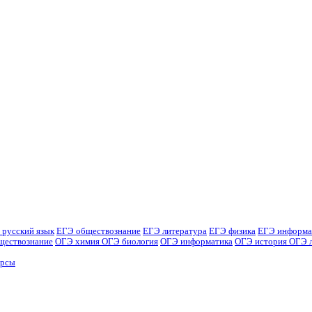
 русский язык
ЕГЭ обществознание
ЕГЭ литература
ЕГЭ физика
ЕГЭ информа
ществознание
ОГЭ химия
ОГЭ биология
ОГЭ информатика
ОГЭ история
ОГЭ 
урсы