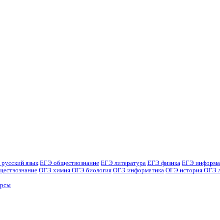
 русский язык
ЕГЭ обществознание
ЕГЭ литература
ЕГЭ физика
ЕГЭ информа
ществознание
ОГЭ химия
ОГЭ биология
ОГЭ информатика
ОГЭ история
ОГЭ 
урсы