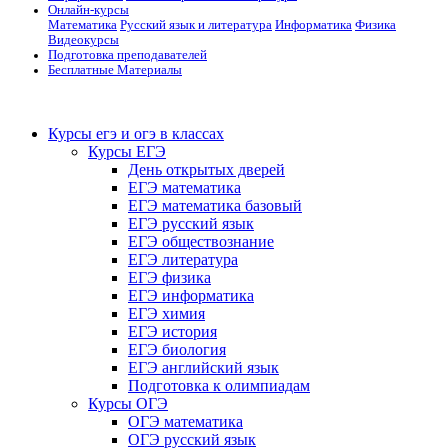
Онлайн-курсы
Математика
Русский язык и литература
Информатика
Физика
Видеокурсы
Подготовка преподавателей
Бесплатные Материалы
Курсы егэ и огэ в классах
Курсы ЕГЭ
День открытых дверей
ЕГЭ математика
ЕГЭ математика базовый
ЕГЭ русский язык
ЕГЭ обществознание
ЕГЭ литература
ЕГЭ физика
ЕГЭ информатика
ЕГЭ химия
ЕГЭ история
ЕГЭ биология
ЕГЭ английский язык
Подготовка к олимпиадам
Курсы ОГЭ
ОГЭ математика
ОГЭ русский язык