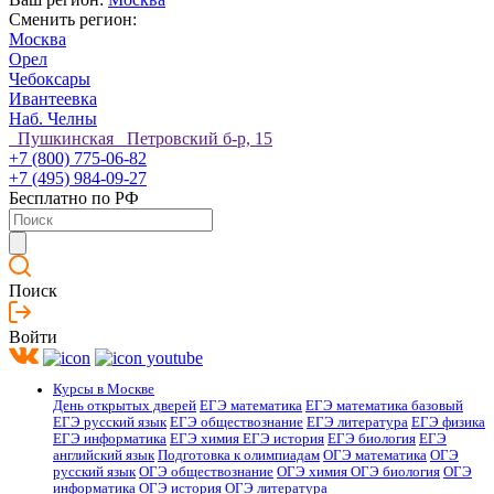
Сменить регион:
Москва
Орел
Чебоксары
Ивантеевка
Наб. Челны
Пушкинская Петровский б-р, 15
+7 (800) 775-06-82
+7 (495) 984-09-27
Бесплатно по РФ
Поиск
Войти
Курсы в Москве
День открытых дверей
ЕГЭ математика
ЕГЭ математика базовый
ЕГЭ русский язык
ЕГЭ обществознание
ЕГЭ литература
ЕГЭ физика
ЕГЭ информатика
ЕГЭ химия
ЕГЭ история
ЕГЭ биология
ЕГЭ
английский язык
Подготовка к олимпиадам
ОГЭ математика
ОГЭ
русский язык
ОГЭ обществознание
ОГЭ химия
ОГЭ биология
ОГЭ
информатика
ОГЭ история
ОГЭ литература