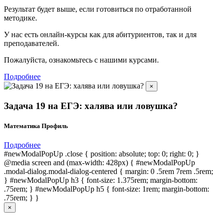
Результат будет выше, если готовиться по отработанной
методике.
У нас есть онлайн-курсы как для абитуриентов, так и для
преподавателей.
Пожалуйста, ознакомьтесь с нашими курсами.
Подробнее
×
Задача 19 на ЕГЭ: халява или ловушка?
Математика Профиль
Подробнее
#newModalPopUp .close { position: absolute; top: 0; right: 0; }
@media screen and (max-width: 428px) { #newModalPopUp
.modal-dialog.modal-dialog-centered { margin: 0 .5rem 7rem .5rem;
} #newModalPopUp h3 { font-size: 1.375rem; margin-bottom:
.75rem; } #newModalPopUp h5 { font-size: 1rem; margin-bottom:
.75rem; } }
×