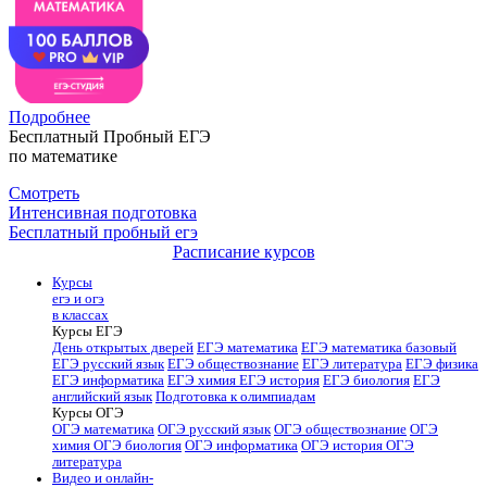
Подробнее
Бесплатный Пробный ЕГЭ
по математике
Смотреть
Интенсивная подготовка
Бесплатный пробный егэ
Расписание курсов
Курсы
егэ и огэ
в классах
Курсы ЕГЭ
День открытых дверей
ЕГЭ математика
ЕГЭ математика базовый
ЕГЭ русский язык
ЕГЭ обществознание
ЕГЭ литература
ЕГЭ физика
ЕГЭ информатика
ЕГЭ химия
ЕГЭ история
ЕГЭ биология
ЕГЭ
английский язык
Подготовка к олимпиадам
Курсы ОГЭ
ОГЭ математика
ОГЭ русский язык
ОГЭ обществознание
ОГЭ
химия
ОГЭ биология
ОГЭ информатика
ОГЭ история
ОГЭ
литература
Видео и онлайн-