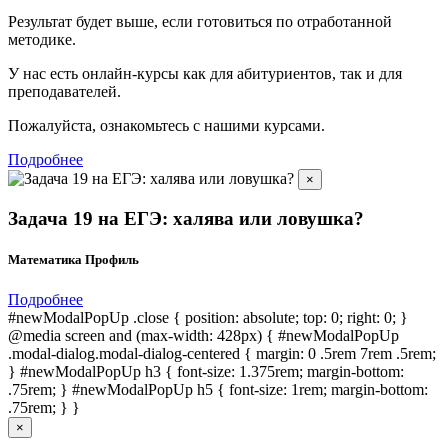
Результат будет выше, если готовиться по отработанной
методике.
У нас есть онлайн-курсы как для абитуриентов, так и для
преподавателей.
Пожалуйста, ознакомьтесь с нашими курсами.
Подробнее
×
Задача 19 на ЕГЭ: халява или ловушка?
Математика Профиль
Подробнее
#newModalPopUp .close { position: absolute; top: 0; right: 0; }
@media screen and (max-width: 428px) { #newModalPopUp
.modal-dialog.modal-dialog-centered { margin: 0 .5rem 7rem .5rem;
} #newModalPopUp h3 { font-size: 1.375rem; margin-bottom:
.75rem; } #newModalPopUp h5 { font-size: 1rem; margin-bottom:
.75rem; } }
×