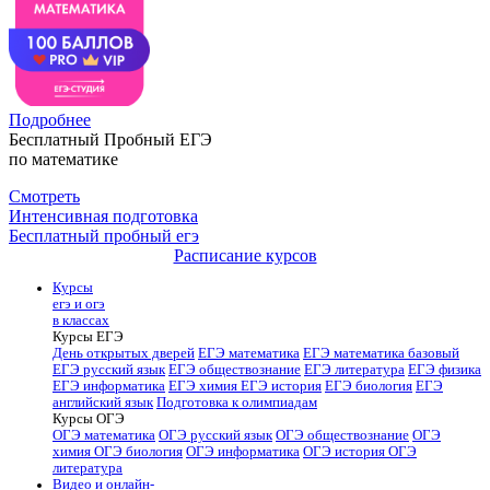
Подробнее
Бесплатный Пробный ЕГЭ
по математике
Смотреть
Интенсивная подготовка
Бесплатный пробный егэ
Расписание курсов
Курсы
егэ и огэ
в классах
Курсы ЕГЭ
День открытых дверей
ЕГЭ математика
ЕГЭ математика базовый
ЕГЭ русский язык
ЕГЭ обществознание
ЕГЭ литература
ЕГЭ физика
ЕГЭ информатика
ЕГЭ химия
ЕГЭ история
ЕГЭ биология
ЕГЭ
английский язык
Подготовка к олимпиадам
Курсы ОГЭ
ОГЭ математика
ОГЭ русский язык
ОГЭ обществознание
ОГЭ
химия
ОГЭ биология
ОГЭ информатика
ОГЭ история
ОГЭ
литература
Видео и онлайн-