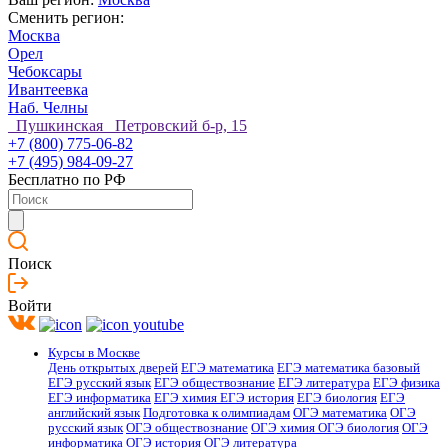
Сменить регион:
Москва
Орел
Чебоксары
Ивантеевка
Наб. Челны
Пушкинская Петровский б-р, 15
+7 (800) 775-06-82
+7 (495) 984-09-27
Бесплатно по РФ
Поиск
Войти
Курсы в Москве
День открытых дверей
ЕГЭ математика
ЕГЭ математика базовый
ЕГЭ русский язык
ЕГЭ обществознание
ЕГЭ литература
ЕГЭ физика
ЕГЭ информатика
ЕГЭ химия
ЕГЭ история
ЕГЭ биология
ЕГЭ
английский язык
Подготовка к олимпиадам
ОГЭ математика
ОГЭ
русский язык
ОГЭ обществознание
ОГЭ химия
ОГЭ биология
ОГЭ
информатика
ОГЭ история
ОГЭ литература