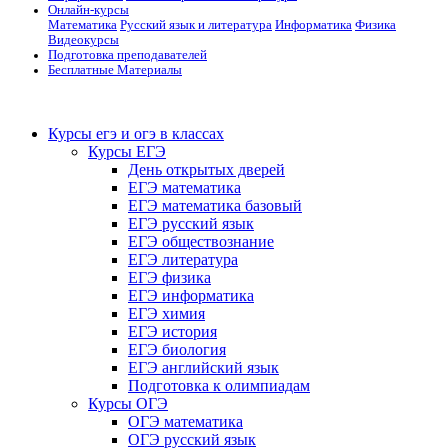
Онлайн-курсы
Математика
Русский язык и литература
Информатика
Физика
Видеокурсы
Подготовка преподавателей
Бесплатные Материалы
Курсы егэ и огэ в классах
Курсы ЕГЭ
День открытых дверей
ЕГЭ математика
ЕГЭ математика базовый
ЕГЭ русский язык
ЕГЭ обществознание
ЕГЭ литература
ЕГЭ физика
ЕГЭ информатика
ЕГЭ химия
ЕГЭ история
ЕГЭ биология
ЕГЭ английский язык
Подготовка к олимпиадам
Курсы ОГЭ
ОГЭ математика
ОГЭ русский язык