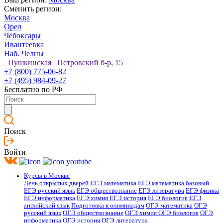
Сменить регион:
Москва
Орел
Чебоксары
Ивантеевка
Наб. Челны
Пушкинская Петровский б-р, 15
+7 (800) 775-06-82
+7 (495) 984-09-27
Бесплатно по РФ
Поиск
Войти
Курсы в Москве
День открытых дверей
ЕГЭ математика
ЕГЭ математика базовый
ЕГЭ русский язык
ЕГЭ обществознание
ЕГЭ литература
ЕГЭ физика
ЕГЭ информатика
ЕГЭ химия
ЕГЭ история
ЕГЭ биология
ЕГЭ
английский язык
Подготовка к олимпиадам
ОГЭ математика
ОГЭ
русский язык
ОГЭ обществознание
ОГЭ химия
ОГЭ биология
ОГЭ
информатика
ОГЭ история
ОГЭ литература