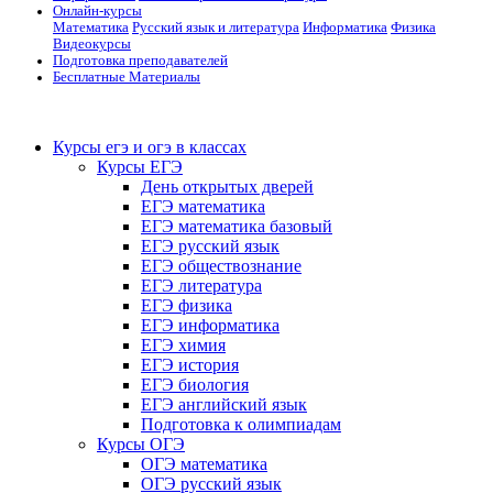
Онлайн-курсы
Математика
Русский язык и литература
Информатика
Физика
Видеокурсы
Подготовка преподавателей
Бесплатные Материалы
Курсы егэ и огэ в классах
Курсы ЕГЭ
День открытых дверей
ЕГЭ математика
ЕГЭ математика базовый
ЕГЭ русский язык
ЕГЭ обществознание
ЕГЭ литература
ЕГЭ физика
ЕГЭ информатика
ЕГЭ химия
ЕГЭ история
ЕГЭ биология
ЕГЭ английский язык
Подготовка к олимпиадам
Курсы ОГЭ
ОГЭ математика
ОГЭ русский язык