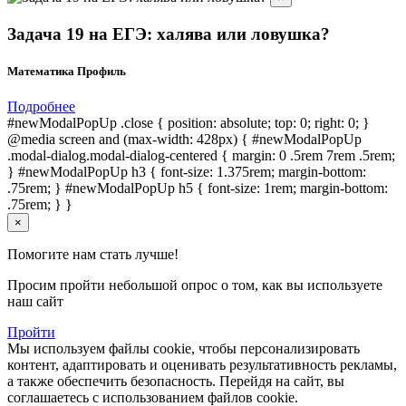
Задача 19 на ЕГЭ: халява или ловушка?
Математика Профиль
Подробнее
#newModalPopUp .close { position: absolute; top: 0; right: 0; }
@media screen and (max-width: 428px) { #newModalPopUp
.modal-dialog.modal-dialog-centered { margin: 0 .5rem 7rem .5rem;
} #newModalPopUp h3 { font-size: 1.375rem; margin-bottom:
.75rem; } #newModalPopUp h5 { font-size: 1rem; margin-bottom:
.75rem; } }
×
Помогите нам стать лучше!
Просим пройти небольшой опрос о том, как вы используете
наш сайт
Пройти
Мы используем файлы cookie, чтобы персонализировать
контент, адаптировать и оценивать результативность рекламы,
а также обеспечить безопасность. Перейдя на сайт, вы
соглашаетесь с использованием файлов cookie.