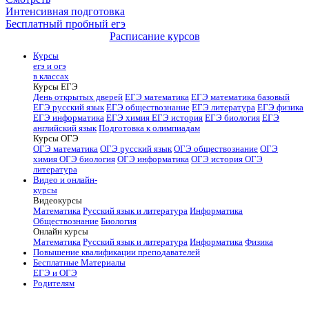
Интенсивная подготовка
Бесплатный пробный егэ
Расписание курсов
Курсы
егэ и огэ
в классах
Курсы ЕГЭ
День открытых дверей
ЕГЭ математика
ЕГЭ математика базовый
ЕГЭ русский язык
ЕГЭ обществознание
ЕГЭ литература
ЕГЭ физика
ЕГЭ информатика
ЕГЭ химия
ЕГЭ история
ЕГЭ биология
ЕГЭ
английский язык
Подготовка к олимпиадам
Курсы ОГЭ
ОГЭ математика
ОГЭ русский язык
ОГЭ обществознание
ОГЭ
химия
ОГЭ биология
ОГЭ информатика
ОГЭ история
ОГЭ
литература
Видео и онлайн-
курсы
Видеокурсы
Математика
Русский язык и литература
Информатика
Обществознание
Биология
Онлайн курсы
Математика
Русский язык и литература
Информатика
Физика
Повышение квалификации преподавателей
Бесплатные Материалы
ЕГЭ и ОГЭ
Родителям