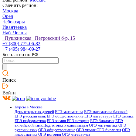
Сменить регион:
Москва
Орел
Чебоксары
Ивантеевка
Наб. Челны
Пушкинская Петровский б-р, 15
+7 (800) 775-06-82
+7 (495) 984-09-27
Бесплатно по РФ
Поиск
Войти
Курсы в Москве
День открытых дверей
ЕГЭ математика
ЕГЭ математика базовый
ЕГЭ русский язык
ЕГЭ обществознание
ЕГЭ литература
ЕГЭ физика
ЕГЭ информатика
ЕГЭ химия
ЕГЭ история
ЕГЭ биология
ЕГЭ
английский язык
Подготовка к олимпиадам
ОГЭ математика
ОГЭ
русский язык
ОГЭ обществознание
ОГЭ химия
ОГЭ биология
ОГЭ
информатика
ОГЭ история
ОГЭ литература