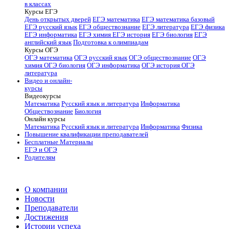
в классах
Курсы ЕГЭ
День открытых дверей
ЕГЭ математика
ЕГЭ математика базовый
ЕГЭ русский язык
ЕГЭ обществознание
ЕГЭ литература
ЕГЭ физика
ЕГЭ информатика
ЕГЭ химия
ЕГЭ история
ЕГЭ биология
ЕГЭ
английский язык
Подготовка к олимпиадам
Курсы ОГЭ
ОГЭ математика
ОГЭ русский язык
ОГЭ обществознание
ОГЭ
химия
ОГЭ биология
ОГЭ информатика
ОГЭ история
ОГЭ
литература
Видео и онлайн-
курсы
Видеокурсы
Математика
Русский язык и литература
Информатика
Обществознание
Биология
Онлайн курсы
Математика
Русский язык и литература
Информатика
Физика
Повышение квалификации преподавателей
Бесплатные Материалы
ЕГЭ и ОГЭ
Родителям
О компании
Новости
Преподаватели
Достижения
Истории успеха