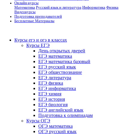
Онлайн-курсы
Математика
Русский язык и литература
Информатика
Физика
Видеокурсы
Подготовка преподавателей
Бесплатные Материалы
Курсы егэ и огэ в классах
Курсы ЕГЭ
День открытых дверей
ЕГЭ математика
ЕГЭ математика базовый
ЕГЭ русский язык
ЕГЭ обществознание
ЕГЭ литература
ЕГЭ физика
ЕГЭ информатика
ЕГЭ химия
ЕГЭ история
ЕГЭ биология
ЕГЭ английский язык
Подготовка к олимпиадам
Курсы ОГЭ
ОГЭ математика
ОГЭ русский язык