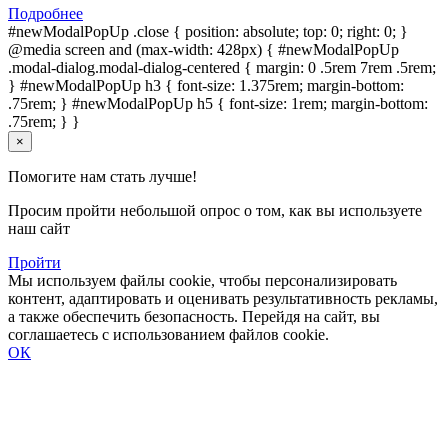
Подробнее
#newModalPopUp .close { position: absolute; top: 0; right: 0; }
@media screen and (max-width: 428px) { #newModalPopUp
.modal-dialog.modal-dialog-centered { margin: 0 .5rem 7rem .5rem;
} #newModalPopUp h3 { font-size: 1.375rem; margin-bottom:
.75rem; } #newModalPopUp h5 { font-size: 1rem; margin-bottom:
.75rem; } }
×
Помогите нам стать лучше!
Просим пройти небольшой опрос о том, как вы используете
наш сайт
Пройти
Мы используем файлы cookie, чтобы персонализировать
контент, адаптировать и оценивать результативность рекламы,
а также обеспечить безопасность. Перейдя на сайт, вы
соглашаетесь с использованием файлов cookie.
ОК