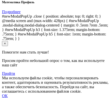
Математика Профиль
Подробнее
#newModalPopUp .close { position: absolute; top: 0; right: 0; }
@media screen and (max-width: 428px) { #newModalPopUp
.modal-dialog.modal-dialog-centered { margin: 0 .5rem 7rem .5rem;
} #newModalPopUp h3 { font-size: 1.375rem; margin-bottom:
.75rem; } #newModalPopUp h5 { font-size: 1rem; margin-bottom:
.75rem; } }
×
Помогите нам стать лучше!
Просим пройти небольшой опрос о том, как вы используете
наш сайт
Пройти
Мы используем файлы cookie, чтобы персонализировать
контент, адаптировать и оценивать результативность рекламы,
а также обеспечить безопасность. Перейдя на сайт, вы
соглашаетесь с использованием файлов cookie.
ОК