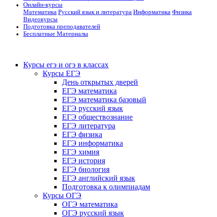
Онлайн-курсы
Математика
Русский язык и литература
Информатика
Физика
Видеокурсы
Подготовка преподавателей
Бесплатные Материалы
Курсы егэ и огэ в классах
Курсы ЕГЭ
День открытых дверей
ЕГЭ математика
ЕГЭ математика базовый
ЕГЭ русский язык
ЕГЭ обществознание
ЕГЭ литература
ЕГЭ физика
ЕГЭ информатика
ЕГЭ химия
ЕГЭ история
ЕГЭ биология
ЕГЭ английский язык
Подготовка к олимпиадам
Курсы ОГЭ
ОГЭ математика
ОГЭ русский язык