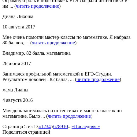
Огромную роль в подготовке к ЕГЭ сыграли интенсивы! Я
им ... (
читать продолжение
)
Диана Лихоша
10 августа 2017
Мне очень помогли мастер-классы по математике. Я набрала
80 баллов, ... (
читать продолжение
)
Владимир, 82 балла, математика
26 июня 2017
Занимался профильной математикой в ЕГЭ-Студии.
Результатом доволен - 82 балла. ... (
читать продолжение
)
мама Лианы
4 августа 2016
Моя дочь занималась на интенсивах и мастер-классах по
математике. Было ... (
читать продолжение
)
Страница 5 из 13
«
1
2
3
4
5
6
7
8
9
10
...
»
Последняя »
Поделиться страницей