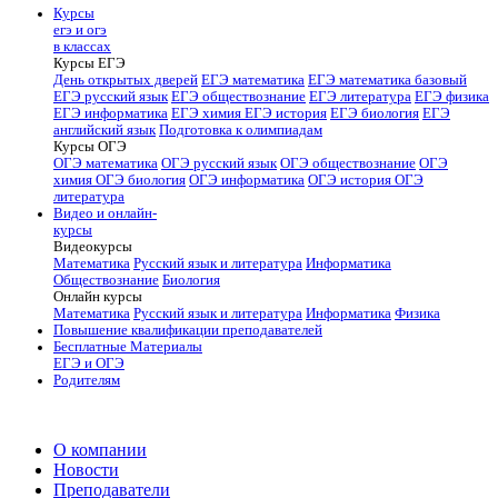
Курсы
егэ и огэ
в классах
Курсы ЕГЭ
День открытых дверей
ЕГЭ математика
ЕГЭ математика базовый
ЕГЭ русский язык
ЕГЭ обществознание
ЕГЭ литература
ЕГЭ физика
ЕГЭ информатика
ЕГЭ химия
ЕГЭ история
ЕГЭ биология
ЕГЭ
английский язык
Подготовка к олимпиадам
Курсы ОГЭ
ОГЭ математика
ОГЭ русский язык
ОГЭ обществознание
ОГЭ
химия
ОГЭ биология
ОГЭ информатика
ОГЭ история
ОГЭ
литература
Видео и онлайн-
курсы
Видеокурсы
Математика
Русский язык и литература
Информатика
Обществознание
Биология
Онлайн курсы
Математика
Русский язык и литература
Информатика
Физика
Повышение квалификации преподавателей
Бесплатные Материалы
ЕГЭ и ОГЭ
Родителям
О компании
Новости
Преподаватели