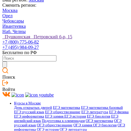
Сменить регион:
Москва
Орел
Чебоксары
Ивантеевка
Наб. Челны
Пушкинская Петровский б-р, 15
+7 (800) 775-06-82
+7 (495) 984-09-27
Бесплатно по РФ
Поиск
Войти
Курсы в Москве
День открытых дверей
ЕГЭ математика
ЕГЭ математика базовый
ЕГЭ русский язык
ЕГЭ обществознание
ЕГЭ литература
ЕГЭ физика
ЕГЭ информатика
ЕГЭ химия
ЕГЭ история
ЕГЭ биология
ЕГЭ
английский язык
Подготовка к олимпиадам
ОГЭ математика
ОГЭ
русский язык
ОГЭ обществознание
ОГЭ химия
ОГЭ биология
ОГЭ
информатика
ОГЭ история
ОГЭ литература