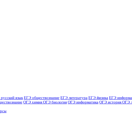
 русский язык
ЕГЭ обществознание
ЕГЭ литература
ЕГЭ физика
ЕГЭ информа
ществознание
ОГЭ химия
ОГЭ биология
ОГЭ информатика
ОГЭ история
ОГЭ 
урсы