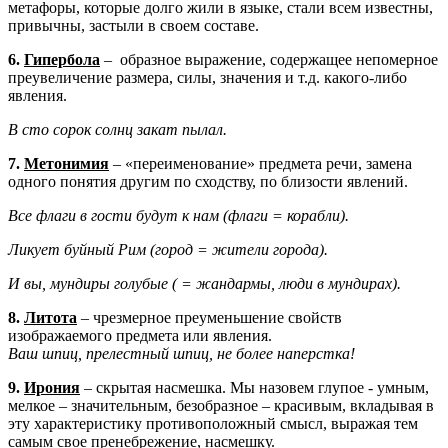
метафоры, которые долго жили в языке, стали всем известны,
привычны, застыли в своем составе.
6.
Гипербола
– образное выражение, содержащее непомерное
преувеличение размера, силы, значения и т.д. какого-либо
явления.
В сто сорок солнц закат пылал.
7.
Метонимия
– «переименование» предмета речи, замена
одного понятия другим по сходству, по близости явлений.
Все флаги в гости будут к нам (флаги = корабли).
Ликует буйный Рим (город = жители города).
И вы, мундиры голубые ( = жандармы, люди в мундирах).
8.
Литота
– чрезмерное преуменьшение свойств
изображаемого предмета или явления.
Ваш шпиц, прелестный шпиц, не более наперстка!
9.
Ирония
– скрытая насмешка. Мы назовем глупое - умным,
мелкое – значительным, безобразное – красивым, вкладывая в
эту характеристику противоположный смысл, выражая тем
самым свое пренебрежение, насмешку.