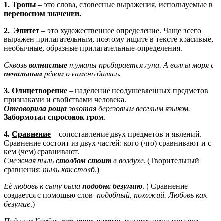
1.
Тропы
– это слова, словесные выражения, используемые в
переносном значении.
2.
Эпитет
– это художественное определение. Чаще всего
выражен прилагательным, поэтому ищите в тексте красивые,
необычные, образные прилагательные-определения.
Сквозь
волнистые
туманы пробирается луна.
А волны моря с
печальным
рёвом о камень бились.
3.
Олицетворение
– наделение неодушевленных предметов
признаками и свойствами человека.
Отговорила роща
золотая березовым веселым языком.
Забормотал спросонок гром
.
4.
Сравнение
– сопоставление двух предметов и явлений.
Сравнение состоит из двух частей: кого (что) сравнивают и с
кем (чем) сравнивают.
Снежная пыль
столбом стоит
в воздухе
. (Творительный
сравнения:
пыль как столб
.)
Её любовь к сыну была
подобна безумию
. ( Сравнение
создается с помощью слов
подобный, похожий. Любовь как
безумие
.)
Под ним Казбек,
как грань алмаза
, снегами вечными сиял
.