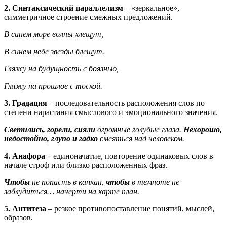
2. Синтаксический параллелизм
– «зеркальное»,
симметричное строение смежных предложений.
В синем море волны хлещут,
В синем небе звезды блещут.
Гляжу на будущность с боязнью,
Гляжу на прошлое с тоской.
3. Градация
– последовательность расположения слов по
степени нарастания смыслового и эмоционального значения.
Светились, горели, сияли
огромные голубые глаза.
Нехорошо,
недостойно, глупо и гадко
смеяться над человеком.
4. Анафора
– единоначатие, повторение одинаковых слов в
начале строф или близко расположенных фраз.
Чтобы
не попасть в капкан,
чтобы
в темноте не
заблудиться… начерти на карте план.
5. Антитеза
– резкое противопоставление понятий, мыслей,
образов.