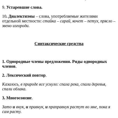
9.
Устаревшие слова.
10
. Диалектизмы
– слова, употребляемые жителями
отдельной местности:
стайка – сарай, кочет – петух, прясло –
звено изгороди
.
Синтаксические средства
1. Однородные члены предложения. Ряды однородных
членов
.
2. Лексический повтор
.
Казалось, в природе все уснуло: спала река, спали деревья,
спали облака.
3. Многосоюзие
.
Зато
и
внук,
и
правнук,
и
праправнук растут во мне, пока я
сам расту.