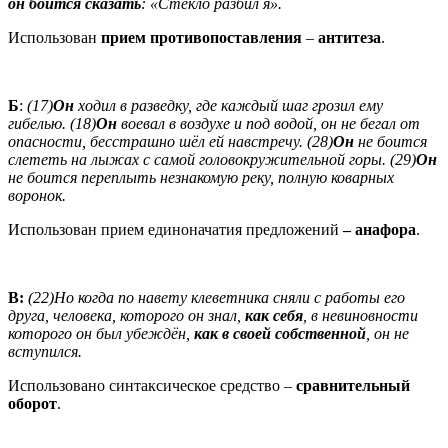
он боится сказать
: «Стекло разбил я».
Использован
прием противопоставления
–
антитеза
.
Б
:
(17)
Он
ходил в разведку, где каждый шаг грозил ему
гибелью. (18)
Он
воевал в воздухе и под водой, он не бегал от
опасности, бесстрашно шёл ей навстречу. (28)
Он
не боится
слететь на лыжах с самой головокружительной горы. (29)
Он
не боится переплыть незнакомую реку, полную коварных
воронок.
Использован прием единоначатия предложений
– анафора
.
В:
(22)Но когда по навету клеветника сняли с работы его
друга, человека, которого он знал,
как себя
, в невиновности
которого он был убеждён,
как в своей собственной
, он не
вступился.
Использовано синтаксическое средство –
сравнительный
оборот
.