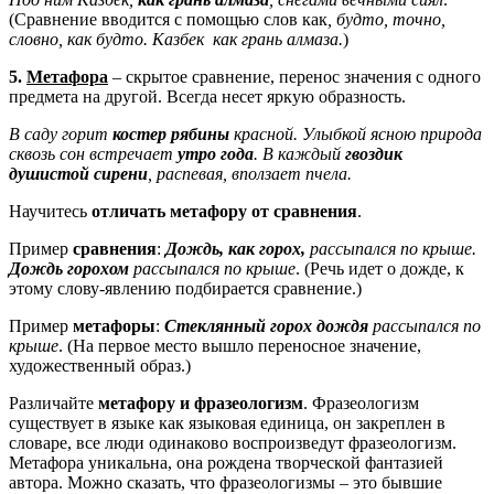
(Сравнение вводится с помощью слов как
, будто, точно,
словно, как будто. Казбек как грань алмаза.
)
5.
Метафора
– скрытое сравнение, перенос значения с одного
предмета на другой. Всегда несет яркую образность.
В саду горит
костер рябины
красной. Улыбкой ясною природа
сквозь сон встречает
утро года
. В каждый
гвоздик
душистой сирени
, распевая, вползает пчела.
Научитесь
отличать метафору от сравнения
.
Пример
сравнения
:
Дождь, как горох,
рассыпался по крыше.
Дождь горохом
рассыпался по крыше
. (Речь идет о дожде, к
этому слову-явлению подбирается сравнение.)
Пример
метафоры
:
Стеклянный горох дождя
рассыпался по
крыше
. (На первое место вышло переносное значение,
художественный образ.)
Различайте
метафору и фразеологизм
. Фразеологизм
существует в языке как языковая единица, он закреплен в
словаре, все люди одинаково воспроизведут фразеологизм.
Метафора уникальна, она рождена творческой фантазией
автора. Можно сказать, что фразеологизмы – это бывшие