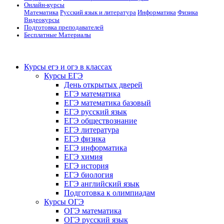
Онлайн-курсы
Математика
Русский язык и литература
Информатика
Физика
Видеокурсы
Подготовка преподавателей
Бесплатные Материалы
Курсы егэ и огэ в классах
Курсы ЕГЭ
День открытых дверей
ЕГЭ математика
ЕГЭ математика базовый
ЕГЭ русский язык
ЕГЭ обществознание
ЕГЭ литература
ЕГЭ физика
ЕГЭ информатика
ЕГЭ химия
ЕГЭ история
ЕГЭ биология
ЕГЭ английский язык
Подготовка к олимпиадам
Курсы ОГЭ
ОГЭ математика
ОГЭ русский язык