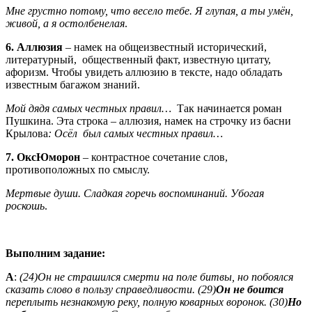
Мне грустно потому, что весело тебе. Я глупая, а ты умён,
живой, а я остолбенелая
.
6. Аллюзия
– намек на общеизвестный исторический,
литературный, общественный факт, известную цитату,
афоризм. Чтобы увидеть аллюзию в тексте, надо обладать
известным багажом знаний.
Мой дядя самых честных правил…
Так начинается роман
Пушкина. Эта строка – аллюзия, намек на строчку из басни
Крылова
: Осёл был самых честных правил…
7. ОксЮморон
– контрастное сочетание слов,
противоположных по смыслу.
Мертвые души. Сладкая горечь воспоминаний. Убогая
роскошь
.
Выполним задание:
А
:
(24)Он не страшился смерти на поле битвы, но побоялся
сказать слово в пользу справедливости. (29)
Он не боится
переплыть незнакомую реку, полную коварных воронок. (30)
Но