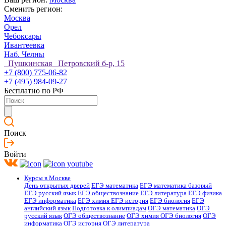
Сменить регион:
Москва
Орел
Чебоксары
Ивантеевка
Наб. Челны
Пушкинская Петровский б-р, 15
+7 (800) 775-06-82
+7 (495) 984-09-27
Бесплатно по РФ
Поиск
Войти
Курсы в Москве
День открытых дверей
ЕГЭ математика
ЕГЭ математика базовый
ЕГЭ русский язык
ЕГЭ обществознание
ЕГЭ литература
ЕГЭ физика
ЕГЭ информатика
ЕГЭ химия
ЕГЭ история
ЕГЭ биология
ЕГЭ
английский язык
Подготовка к олимпиадам
ОГЭ математика
ОГЭ
русский язык
ОГЭ обществознание
ОГЭ химия
ОГЭ биология
ОГЭ
информатика
ОГЭ история
ОГЭ литература