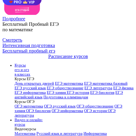
Подробнее
Бесплатный Пробный ЕГЭ
по математике
Смотреть
Интенсивная подготовка
Бесплатный пробный егэ
Расписание курсов
Курсы
егэ и огэ
в классах
Курсы ЕГЭ
День открытых дверей
ЕГЭ математика
ЕГЭ математика базовый
ЕГЭ русский язык
ЕГЭ обществознание
ЕГЭ литература
ЕГЭ физика
ЕГЭ информатика
ЕГЭ химия
ЕГЭ история
ЕГЭ биология
ЕГЭ
английский язык
Подготовка к олимпиадам
Курсы ОГЭ
ОГЭ математика
ОГЭ русский язык
ОГЭ обществознание
ОГЭ
химия
ОГЭ биология
ОГЭ информатика
ОГЭ история
ОГЭ
литература
Видео и онлайн-
курсы
Видеокурсы
Математика
Русский язык и литература
Информатика