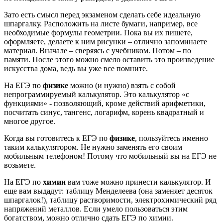
Зато есть смысл перед экзаменом сделать себе идеальную
шпаргалку. Расположить на листе бумаги, например, все
необходимые формулы геометрии. Пока вы их пишете,
оформляете, делаете к ним рисунки – отлично запоминаете
материал. Вначале – сверяясь с учебником. Потом – по
памяти. После этого можно смело оставить это произведение
искусства дома, ведь вы уже все помните.
На ЕГЭ по
физике
можно (и нужно) взять с собой
непрограммируемый калькулятор. Это калькулятор «с
функциями» - позволяющий, кроме действий арифметики,
посчитать синус, тангенс, логарифм, корень квадратный и
многое другое.
Когда вы готовитесь к ЕГЭ по
физике
, пользуйтесь именно
таким калькулятором. Не нужно заменять его своим
мобильным телефоном! Потому что мобильный вы на ЕГЭ не
возьмете.
На ЕГЭ по
химии
вам тоже можно принести калькулятор. И
еще вам выдадут: таблицу Менделеева (она заменяет десяток
шпаргалок!), таблицу растворимости, электрохимический ряд
напряжений металлов. Если умело пользоваться этим
богатством, можно отлично сдать ЕГЭ по химии.