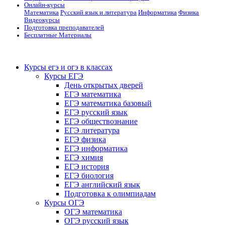
Онлайн-курсы
Математика
Русский язык и литература
Информатика
Физика
Видеокурсы
Подготовка преподавателей
Бесплатные Материалы
Курсы егэ и огэ в классах
Курсы ЕГЭ
День открытых дверей
ЕГЭ математика
ЕГЭ математика базовый
ЕГЭ русский язык
ЕГЭ обществознание
ЕГЭ литература
ЕГЭ физика
ЕГЭ информатика
ЕГЭ химия
ЕГЭ история
ЕГЭ биология
ЕГЭ английский язык
Подготовка к олимпиадам
Курсы ОГЭ
ОГЭ математика
ОГЭ русский язык