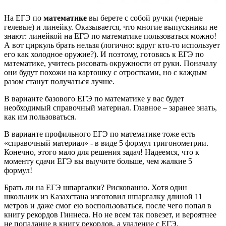
На ЕГЭ по
математике
вы берете с собой ручки (черные
гелевые) и линейку. Оказывается, что многие выпускники не
знают: линейкой на ЕГЭ по математике пользоваться можно!
А вот циркуль брать нельзя (логично: вдруг кто-то использует
его как холодное оружие?). И поэтому, готовясь к ЕГЭ по
математике, учитесь рисовать окружности от руки. Поначалу
они будут похожи на картошку с отростками, но с каждым
разом станут получаться лучше.
В варианте базового ЕГЭ по математике у вас будет
необходимый справочный материал. Главное – заранее знать,
как им пользоваться.
В варианте профильного ЕГЭ по математике тоже есть
«справочный материал» - в виде 5 формул тригонометрии.
Конечно, этого мало для решения задач! Надеемся, что к
моменту сдачи ЕГЭ вы выучите больше, чем жалкие 5
формул!
Брать ли на ЕГЭ шпаргалки? Рискованно. Хотя один
школьник из Казахстана изготовил шпаргалку длиной 11
метров и даже смог ею воспользоваться, после чего попал в
книгу рекордов Гиннеса. Но не всем так повезет, и вероятнее
не попадание в книгу рекордов, а удаление с ЕГЭ.