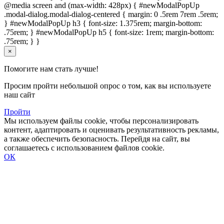
@media screen and (max-width: 428px) { #newModalPopUp
.modal-dialog.modal-dialog-centered { margin: 0 .5rem 7rem .5rem;
} #newModalPopUp h3 { font-size: 1.375rem; margin-bottom:
.75rem; } #newModalPopUp h5 { font-size: 1rem; margin-bottom:
.75rem; } }
×
Помогите нам стать лучше!
Просим пройти небольшой опрос о том, как вы используете
наш сайт
Пройти
Мы используем файлы cookie, чтобы персонализировать
контент, адаптировать и оценивать результативность рекламы,
а также обеспечить безопасность. Перейдя на сайт, вы
соглашаетесь с использованием файлов cookie.
ОК