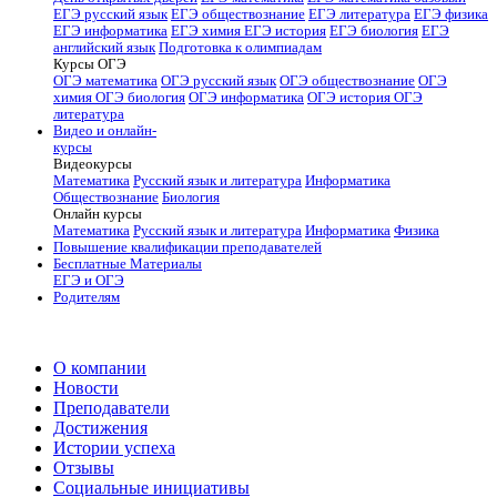
ЕГЭ русский язык
ЕГЭ обществознание
ЕГЭ литература
ЕГЭ физика
ЕГЭ информатика
ЕГЭ химия
ЕГЭ история
ЕГЭ биология
ЕГЭ
английский язык
Подготовка к олимпиадам
Курсы ОГЭ
ОГЭ математика
ОГЭ русский язык
ОГЭ обществознание
ОГЭ
химия
ОГЭ биология
ОГЭ информатика
ОГЭ история
ОГЭ
литература
Видео и онлайн-
курсы
Видеокурсы
Математика
Русский язык и литература
Информатика
Обществознание
Биология
Онлайн курсы
Математика
Русский язык и литература
Информатика
Физика
Повышение квалификации преподавателей
Бесплатные Материалы
ЕГЭ и ОГЭ
Родителям
О компании
Новости
Преподаватели
Достижения
Истории успеха
Отзывы
Социальные инициативы