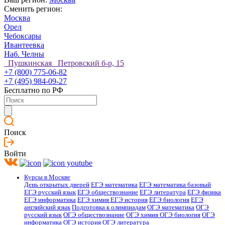
Сменить регион:
Москва
Орел
Чебоксары
Ивантеевка
Наб. Челны
Пушкинская Петровский б-р, 15
+7 (800) 775-06-82
+7 (495) 984-09-27
Бесплатно по РФ
Поиск
Войти
Курсы в Москве
День открытых дверей
ЕГЭ математика
ЕГЭ математика базовый
ЕГЭ русский язык
ЕГЭ обществознание
ЕГЭ литература
ЕГЭ физика
ЕГЭ информатика
ЕГЭ химия
ЕГЭ история
ЕГЭ биология
ЕГЭ
английский язык
Подготовка к олимпиадам
ОГЭ математика
ОГЭ
русский язык
ОГЭ обществознание
ОГЭ химия
ОГЭ биология
ОГЭ
информатика
ОГЭ история
ОГЭ литература