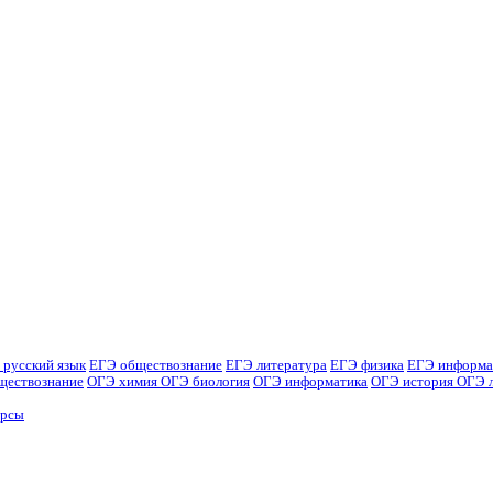
 русский язык
ЕГЭ обществознание
ЕГЭ литература
ЕГЭ физика
ЕГЭ информа
ществознание
ОГЭ химия
ОГЭ биология
ОГЭ информатика
ОГЭ история
ОГЭ 
урсы