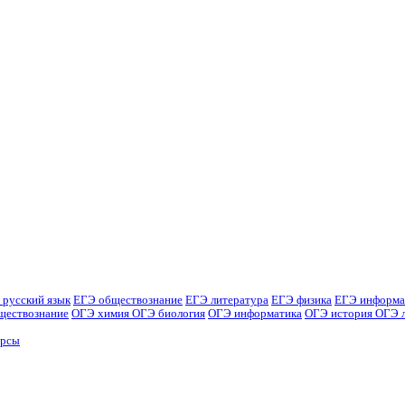
 русский язык
ЕГЭ обществознание
ЕГЭ литература
ЕГЭ физика
ЕГЭ информа
ществознание
ОГЭ химия
ОГЭ биология
ОГЭ информатика
ОГЭ история
ОГЭ 
урсы