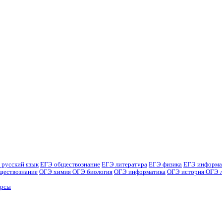
 русский язык
ЕГЭ обществознание
ЕГЭ литература
ЕГЭ физика
ЕГЭ информа
ществознание
ОГЭ химия
ОГЭ биология
ОГЭ информатика
ОГЭ история
ОГЭ 
урсы