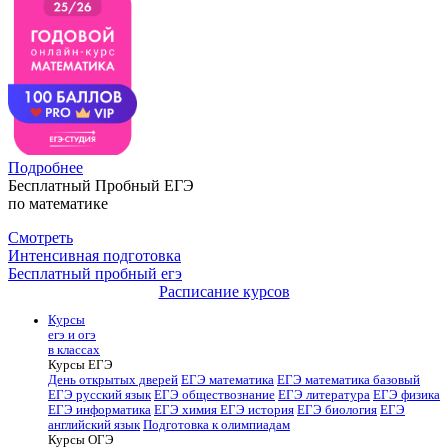
Подробнее
Бесплатный Пробный ЕГЭ
по математике
Смотреть
Интенсивная подготовка
Бесплатный пробный егэ
Расписание курсов
Курсы
егэ и огэ
в классах
Курсы ЕГЭ
День открытых дверей
ЕГЭ математика
ЕГЭ математика базовый
ЕГЭ русский язык
ЕГЭ обществознание
ЕГЭ литература
ЕГЭ физика
ЕГЭ информатика
ЕГЭ химия
ЕГЭ история
ЕГЭ биология
ЕГЭ
английский язык
Подготовка к олимпиадам
Курсы ОГЭ