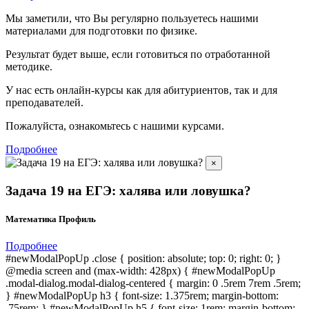
Мы заметили, что Вы регулярно пользуетесь нашими
материалами для подготовки по
физике.
Результат будет выше, если готовиться по отработанной
методике.
У нас есть онлайн-курсы как для абитуриентов, так и для
преподавателей.
Пожалуйста, ознакомьтесь с нашими курсами.
Подробнее
×
Задача 19 на ЕГЭ: халява или ловушка?
Математика Профиль
Подробнее
#newModalPopUp .close { position: absolute; top: 0; right: 0; }
@media screen and (max-width: 428px) { #newModalPopUp
.modal-dialog.modal-dialog-centered { margin: 0 .5rem 7rem .5rem;
} #newModalPopUp h3 { font-size: 1.375rem; margin-bottom:
.75rem; } #newModalPopUp h5 { font-size: 1rem; margin-bottom: