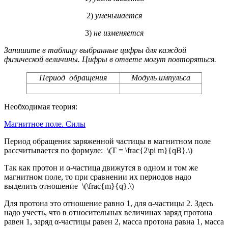
2)
уменьшается
3)
не изменяется
Запишите в таблицу выбранные цифры для каждой
физической величины. Цифры в ответе могут повторяться.
Период обращения
Модуль импульса
Необходимая теория:
Магнитное поле. Силы
Период обращения заряженной частицы в магнитном поле
рассчитывается по формуле: \(T = \frac{2\pi m}{qB}.\)
Так как протон и α-частица движутся в одном и том же
магнитном поле, то при сравнении их периодов надо
выделить отношение \(\frac{m}{q}.\)
Для протона это отношение равно 1, для α-частицы 2. Здесь
надо учесть, что в относительных величинах заряд протона
равен 1, заряд α-частицы равен 2, масса протона равна 1, масса