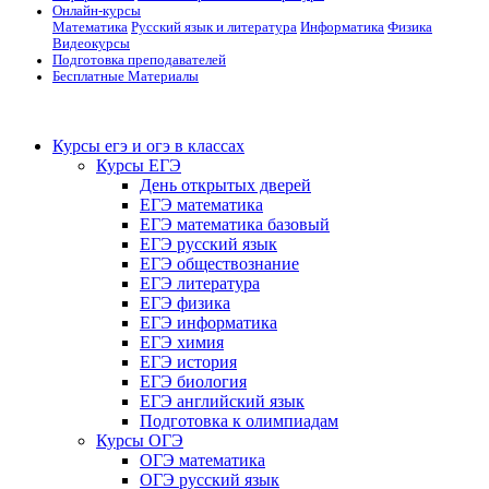
Онлайн-курсы
Математика
Русский язык и литература
Информатика
Физика
Видеокурсы
Подготовка преподавателей
Бесплатные Материалы
Курсы егэ и огэ в классах
Курсы ЕГЭ
День открытых дверей
ЕГЭ математика
ЕГЭ математика базовый
ЕГЭ русский язык
ЕГЭ обществознание
ЕГЭ литература
ЕГЭ физика
ЕГЭ информатика
ЕГЭ химия
ЕГЭ история
ЕГЭ биология
ЕГЭ английский язык
Подготовка к олимпиадам
Курсы ОГЭ
ОГЭ математика
ОГЭ русский язык