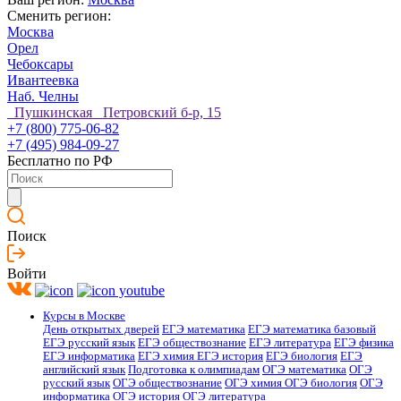
Сменить регион:
Москва
Орел
Чебоксары
Ивантеевка
Наб. Челны
Пушкинская Петровский б-р, 15
+7 (800) 775-06-82
+7 (495) 984-09-27
Бесплатно по РФ
Поиск
Войти
Курсы в Москве
День открытых дверей
ЕГЭ математика
ЕГЭ математика базовый
ЕГЭ русский язык
ЕГЭ обществознание
ЕГЭ литература
ЕГЭ физика
ЕГЭ информатика
ЕГЭ химия
ЕГЭ история
ЕГЭ биология
ЕГЭ
английский язык
Подготовка к олимпиадам
ОГЭ математика
ОГЭ
русский язык
ОГЭ обществознание
ОГЭ химия
ОГЭ биология
ОГЭ
информатика
ОГЭ история
ОГЭ литература