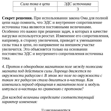
Сила тока в цепи
ЭДС источника
1
3
Секрет решения.
При использовании закона Ома для полной
цепи надо помнить, что ЭДС и внутреннее сопротивление
источника тока являются постоянными величинами.
Особенно это важно при решении задач, в которых в качестве
нагрузки используется реостат. Изменение его сопротивления,
например, в сторону увеличения, приведет к уменьшению
силы тока в цепи, но напряжение на внешнем участке
увеличится. Это объясняется только на основании
постоянства ЭДС и внутреннего сопротивления источника
тока.
4. Протон в однородном магнитном поле между полюсами
магнита под действием силы Лоренца движется по
окружности радиусом r. В этом же поле по окружности с
таким же радиусом стала двигаться α-частица. Как
изменились период обращения в магнитном поле и модуль
импульса α-частицы по сравнению с протоном?
Для каждой величины определите соответствующий
характер изменения:
1)
увеличивается