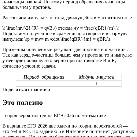
α-частицы равна 4. Поэтому период обращения α-частицы
больше, чем у протона.
Рассчитаем импульс частицы, движущейся в магнитном поле.
\( \frac{mv^2}{R} = qvB,\) отсюда \(v = \frac{qBR}{m}.\)
Подставим полученное выражение для скорости в формулу
импульса: \(p = mv= m \cdot \frac{qBR}{m} = qBR.\)
Применим полученный результат для протона и α-частицы.
Так как заряд α-частицы больше, чем у протона, то и импульс
у нее будет больше. Это верно при постоянстве В и R,
согласно условию задачи.
Период обращения
Модуль импульса
1
1
Поделиться страницей
Это полезно
Теория вероятностей на ЕГЭ 2026 по математике
В варианте ЕГЭ 2026 две задачи по теории вероятностей —
это №4 и №5. По заданию 5 в Интернете почти нет доступных
материалов. Но в нашем бесплатном мини-курсе все это есть.