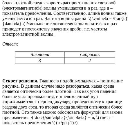
более плотной среде скорость распространения световой
(электромагнитной) волны уменьшается в n раз, где n –
показатель преломления. Соответственно, длина волны также
уменьшается в n раз. Частота волны равна \( \vartheta = \frac{c}
{\lambda}.\) Уменьшение числителя и знаменателя в n раз
приведет к постоянству значения дроби, т.е. частоты
электромагнитной волны.
Ответ:
Частота
Скорость
3
2
Секрет решения.
Главное в подобных задачах – понимание
рисунка. В данном случае надо разобраться, какая среда
является оптически более плотной. Так как угол падения
больше угла преломления, и преломленный луч
«прижимается» к перпендикуляру, проведенному к границе
раздела двух сред, то вторая среда является оптически более
плотной. Это также можно обосновать формулой для закона
преломления \( \frac{\sin \alpha}{\sin \beta} = n, \) где n –
показатель преломления \( (n \geq 1).\)