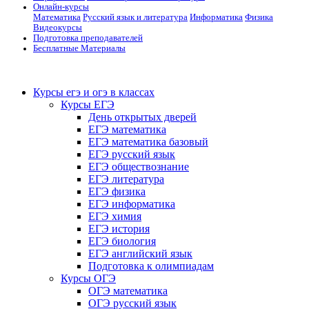
Онлайн-курсы
Математика
Русский язык и литература
Информатика
Физика
Видеокурсы
Подготовка преподавателей
Бесплатные Материалы
Курсы егэ и огэ в классах
Курсы ЕГЭ
День открытых дверей
ЕГЭ математика
ЕГЭ математика базовый
ЕГЭ русский язык
ЕГЭ обществознание
ЕГЭ литература
ЕГЭ физика
ЕГЭ информатика
ЕГЭ химия
ЕГЭ история
ЕГЭ биология
ЕГЭ английский язык
Подготовка к олимпиадам
Курсы ОГЭ
ОГЭ математика
ОГЭ русский язык