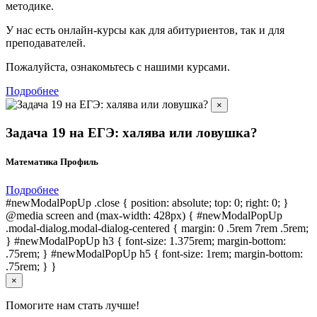
методике.
У нас есть онлайн-курсы как для абитуриентов, так и для
преподавателей.
Пожалуйста, ознакомьтесь с нашими курсами.
Подробнее
×
Задача 19 на ЕГЭ: халява или ловушка?
Математика Профиль
Подробнее
#newModalPopUp .close { position: absolute; top: 0; right: 0; }
@media screen and (max-width: 428px) { #newModalPopUp
.modal-dialog.modal-dialog-centered { margin: 0 .5rem 7rem .5rem;
} #newModalPopUp h3 { font-size: 1.375rem; margin-bottom:
.75rem; } #newModalPopUp h5 { font-size: 1rem; margin-bottom:
.75rem; } }
×
Помогите нам стать лучше!