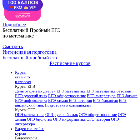
Подробнее
Бесплатный Пробный ЕГЭ
по математике
Смотреть
Интенсивная подготовка
Бесплатный пробный егэ
Расписание курсов
Курсы
егэ и огэ
в классах
Курсы ЕГЭ
День открытых дверей
ЕГЭ математика
ЕГЭ математика базовый
ЕГЭ русский язык
ЕГЭ обществознание
ЕГЭ литература
ЕГЭ физика
ЕГЭ информатика
ЕГЭ химия
ЕГЭ история
ЕГЭ биология
ЕГЭ
английский язык
Подготовка к олимпиадам
Курсы ОГЭ
ОГЭ математика
ОГЭ русский язык
ОГЭ обществознание
ОГЭ
химия
ОГЭ биология
ОГЭ информатика
ОГЭ история
ОГЭ
литература
Видео и онлайн-
курсы
Видеокурсы