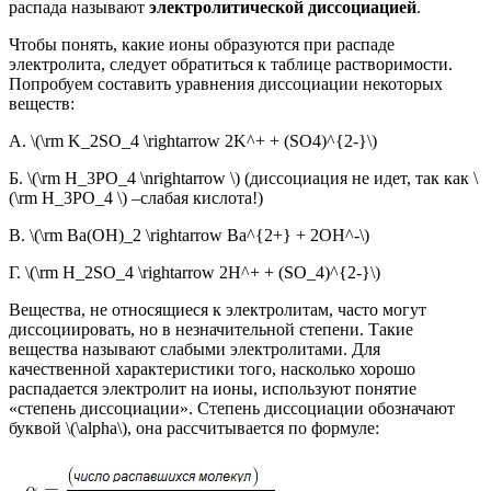
распада называют
электролитической диссоциацией
.
Чтобы понять, какие ионы образуются при распаде
электролита, следует обратиться к таблице растворимости.
Попробуем составить уравнения диссоциации некоторых
веществ:
А. \(\rm K_2SO_4 \rightarrow 2K^+ + (SO4)^{2-}\)
Б. \(\rm H_3PO_4 \nrightarrow \) (диссоциация не идет, так как \
(\rm H_3PO_4 \) –слабая кислота!)
В. \(\rm Ba(OH)_2 \rightarrow Ba^{2+} + 2OH^-\)
Г. \(\rm H_2SO_4 \rightarrow 2H^+ + (SO_4)^{2-}\)
Вещества, не относящиеся к электролитам, часто могут
диссоциировать, но в незначительной степени. Такие
вещества называют слабыми электролитами. Для
качественной характеристики того, насколько хорошо
распадается электролит на ионы, используют понятие
«степень диссоциации». Степень диссоциации обозначают
буквой \(\alpha\), она рассчитывается по формуле: