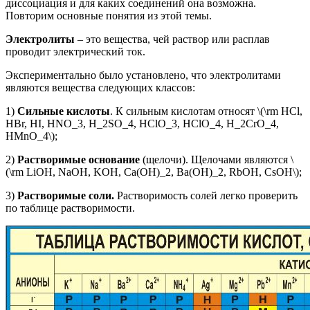
диссоциация и для каких соединений она возможна.
Повторим основные понятия из этой темы.
Электролиты
– это вещества, чей раствор или расплав
проводит электрический ток.
Экспериментально было установлено, что электролитами
являются вещества следующих классов:
1)
Сильные кислоты
. К сильным кислотам относят \(\rm HCl,
HBr, HI, HNO_3, H_2SO_4, HClO_3, HClO_4, H_2CrO_4,
HMnO_4\);
2)
Растворимые основание
(щелочи). Щелочами являются \
(\rm LiOH, NaOH, KOH, Ca(OH)_2, Ba(OH)_2, RbOH, CsOH\);
3)
Растворимые соли.
Растворимость солей легко проверить
по таблице растворимости.