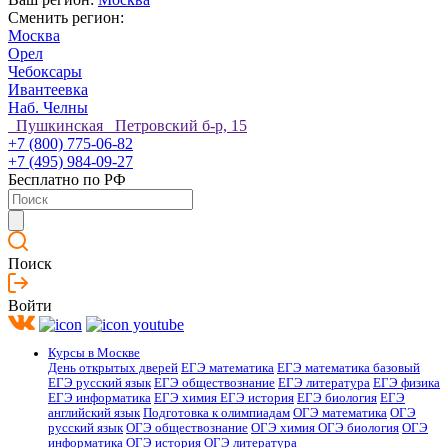
Сменить регион:
Москва
Орел
Чебоксары
Ивантеевка
Наб. Челны
Пушкинская Петровский б-р, 15
+7 (800) 775-06-82
+7 (495) 984-09-27
Бесплатно по РФ
Поиск
Войти
Курсы в Москве
День открытых дверей
ЕГЭ математика
ЕГЭ математика базовый
ЕГЭ русский язык
ЕГЭ обществознание
ЕГЭ литература
ЕГЭ физика
ЕГЭ информатика
ЕГЭ химия
ЕГЭ история
ЕГЭ биология
ЕГЭ
английский язык
Подготовка к олимпиадам
ОГЭ математика
ОГЭ
русский язык
ОГЭ обществознание
ОГЭ химия
ОГЭ биология
ОГЭ
информатика
ОГЭ история
ОГЭ литература