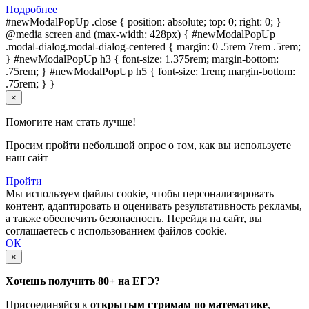
Подробнее
#newModalPopUp .close { position: absolute; top: 0; right: 0; }
@media screen and (max-width: 428px) { #newModalPopUp
.modal-dialog.modal-dialog-centered { margin: 0 .5rem 7rem .5rem;
} #newModalPopUp h3 { font-size: 1.375rem; margin-bottom:
.75rem; } #newModalPopUp h5 { font-size: 1rem; margin-bottom:
.75rem; } }
×
Помогите нам стать лучше!
Просим пройти небольшой опрос о том, как вы используете
наш сайт
Пройти
Мы используем файлы cookie, чтобы персонализировать
контент, адаптировать и оценивать результативность рекламы,
а также обеспечить безопасность. Перейдя на сайт, вы
соглашаетесь с использованием файлов cookie.
ОК
×
Хочешь получить 80+ на ЕГЭ?
Присоединяйся к
открытым стримам по математике
,