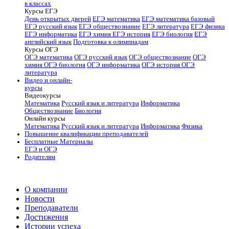
в классах
Курсы ЕГЭ
День открытых дверей
ЕГЭ математика
ЕГЭ математика базовый
ЕГЭ русский язык
ЕГЭ обществознание
ЕГЭ литература
ЕГЭ физика
ЕГЭ информатика
ЕГЭ химия
ЕГЭ история
ЕГЭ биология
ЕГЭ
английский язык
Подготовка к олимпиадам
Курсы ОГЭ
ОГЭ математика
ОГЭ русский язык
ОГЭ обществознание
ОГЭ
химия
ОГЭ биология
ОГЭ информатика
ОГЭ история
ОГЭ
литература
Видео и онлайн-
курсы
Видеокурсы
Математика
Русский язык и литература
Информатика
Обществознание
Биология
Онлайн курсы
Математика
Русский язык и литература
Информатика
Физика
Повышение квалификации преподавателей
Бесплатные Материалы
ЕГЭ и ОГЭ
Родителям
О компании
Новости
Преподаватели
Достижения
Истории успеха