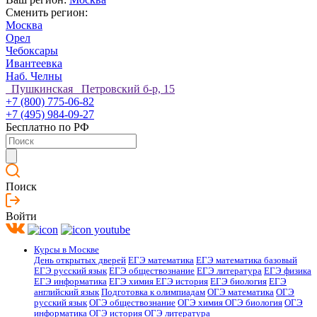
Сменить регион:
Москва
Орел
Чебоксары
Ивантеевка
Наб. Челны
Пушкинская Петровский б-р, 15
+7 (800) 775-06-82
+7 (495) 984-09-27
Бесплатно по РФ
Поиск
Войти
Курсы в Москве
День открытых дверей
ЕГЭ математика
ЕГЭ математика базовый
ЕГЭ русский язык
ЕГЭ обществознание
ЕГЭ литература
ЕГЭ физика
ЕГЭ информатика
ЕГЭ химия
ЕГЭ история
ЕГЭ биология
ЕГЭ
английский язык
Подготовка к олимпиадам
ОГЭ математика
ОГЭ
русский язык
ОГЭ обществознание
ОГЭ химия
ОГЭ биология
ОГЭ
информатика
ОГЭ история
ОГЭ литература