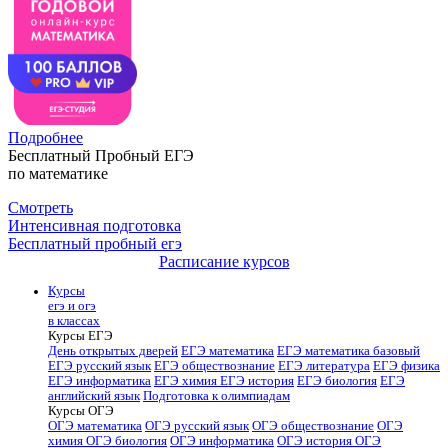
Подробнее
Бесплатный Пробный ЕГЭ
по математике
Смотреть
Интенсивная подготовка
Бесплатный пробный егэ
Расписание курсов
Курсы
егэ и огэ
в классах
Курсы ЕГЭ
День открытых дверей
ЕГЭ математика
ЕГЭ математика базовый
ЕГЭ русский язык
ЕГЭ обществознание
ЕГЭ литература
ЕГЭ физика
ЕГЭ информатика
ЕГЭ химия
ЕГЭ история
ЕГЭ биология
ЕГЭ
английский язык
Подготовка к олимпиадам
Курсы ОГЭ
ОГЭ математика
ОГЭ русский язык
ОГЭ обществознание
ОГЭ
химия
ОГЭ биология
ОГЭ информатика
ОГЭ история
ОГЭ