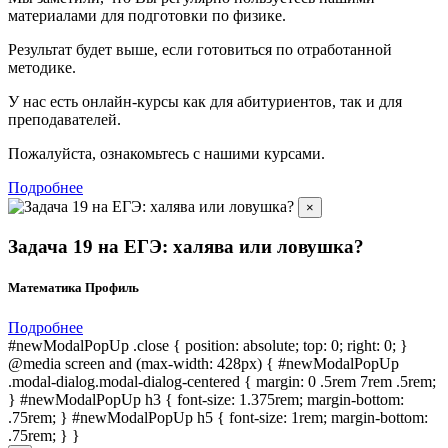
материалами для подготовки по
физике.
Результат будет выше, если готовиться по отработанной
методике.
У нас есть онлайн-курсы как для абитуриентов, так и для
преподавателей.
Пожалуйста, ознакомьтесь с нашими курсами.
Подробнее
×
Задача 19 на ЕГЭ: халява или ловушка?
Математика Профиль
Подробнее
#newModalPopUp .close { position: absolute; top: 0; right: 0; }
@media screen and (max-width: 428px) { #newModalPopUp
.modal-dialog.modal-dialog-centered { margin: 0 .5rem 7rem .5rem;
} #newModalPopUp h3 { font-size: 1.375rem; margin-bottom:
.75rem; } #newModalPopUp h5 { font-size: 1rem; margin-bottom:
.75rem; } }