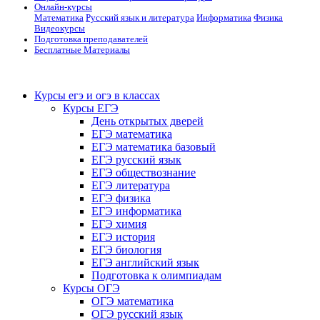
Онлайн-курсы
Математика
Русский язык и литература
Информатика
Физика
Видеокурсы
Подготовка преподавателей
Бесплатные Материалы
Курсы егэ и огэ в классах
Курсы ЕГЭ
День открытых дверей
ЕГЭ математика
ЕГЭ математика базовый
ЕГЭ русский язык
ЕГЭ обществознание
ЕГЭ литература
ЕГЭ физика
ЕГЭ информатика
ЕГЭ химия
ЕГЭ история
ЕГЭ биология
ЕГЭ английский язык
Подготовка к олимпиадам
Курсы ОГЭ
ОГЭ математика
ОГЭ русский язык