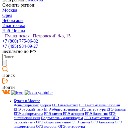
Сменить регион:
Москва
Орел
Чебоксары
Ивантеевка
Наб. Челны
Пушкинская Петровский б-р, 15
+7 (800) 775-06-82
+7 (495) 984-09-27
Бесплатно по РФ
Поиск
Войти
Курсы в Москве
День открытых дверей
ЕГЭ математика
ЕГЭ математика базовый
ЕГЭ русский язык
ЕГЭ обществознание
ЕГЭ литература
ЕГЭ физика
ЕГЭ информатика
ЕГЭ химия
ЕГЭ история
ЕГЭ биология
ЕГЭ
английский язык
Подготовка к олимпиадам
ОГЭ математика
ОГЭ
русский язык
ОГЭ обществознание
ОГЭ химия
ОГЭ биология
ОГЭ
информатика
ОГЭ история
ОГЭ литература