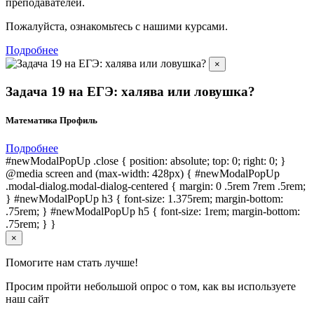
преподавателей.
Пожалуйста, ознакомьтесь с нашими курсами.
Подробнее
×
Задача 19 на ЕГЭ: халява или ловушка?
Математика Профиль
Подробнее
#newModalPopUp .close { position: absolute; top: 0; right: 0; }
@media screen and (max-width: 428px) { #newModalPopUp
.modal-dialog.modal-dialog-centered { margin: 0 .5rem 7rem .5rem;
} #newModalPopUp h3 { font-size: 1.375rem; margin-bottom:
.75rem; } #newModalPopUp h5 { font-size: 1rem; margin-bottom:
.75rem; } }
×
Помогите нам стать лучше!
Просим пройти небольшой опрос о том, как вы используете
наш сайт