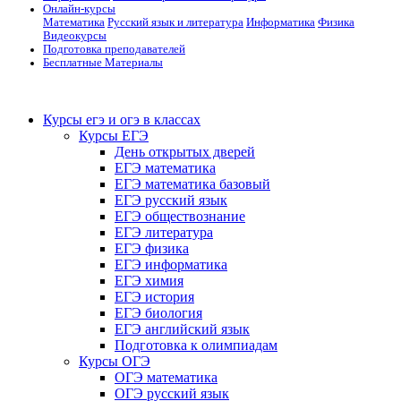
Онлайн-курсы
Математика
Русский язык и литература
Информатика
Физика
Видеокурсы
Подготовка преподавателей
Бесплатные Материалы
Курсы егэ и огэ в классах
Курсы ЕГЭ
День открытых дверей
ЕГЭ математика
ЕГЭ математика базовый
ЕГЭ русский язык
ЕГЭ обществознание
ЕГЭ литература
ЕГЭ физика
ЕГЭ информатика
ЕГЭ химия
ЕГЭ история
ЕГЭ биология
ЕГЭ английский язык
Подготовка к олимпиадам
Курсы ОГЭ
ОГЭ математика
ОГЭ русский язык