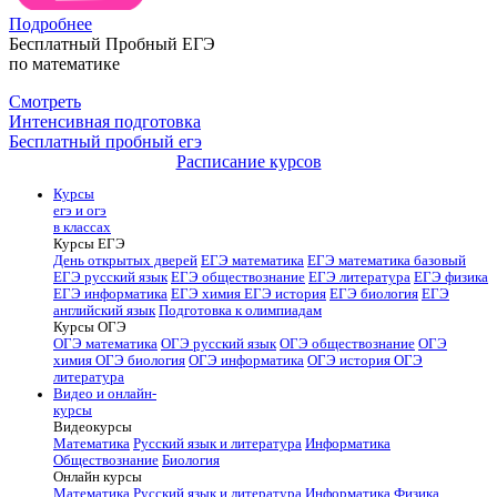
Подробнее
Бесплатный Пробный ЕГЭ
по математике
Смотреть
Интенсивная подготовка
Бесплатный пробный егэ
Расписание курсов
Курсы
егэ и огэ
в классах
Курсы ЕГЭ
День открытых дверей
ЕГЭ математика
ЕГЭ математика базовый
ЕГЭ русский язык
ЕГЭ обществознание
ЕГЭ литература
ЕГЭ физика
ЕГЭ информатика
ЕГЭ химия
ЕГЭ история
ЕГЭ биология
ЕГЭ
английский язык
Подготовка к олимпиадам
Курсы ОГЭ
ОГЭ математика
ОГЭ русский язык
ОГЭ обществознание
ОГЭ
химия
ОГЭ биология
ОГЭ информатика
ОГЭ история
ОГЭ
литература
Видео и онлайн-
курсы
Видеокурсы
Математика
Русский язык и литература
Информатика
Обществознание
Биология
Онлайн курсы
Математика
Русский язык и литература
Информатика
Физика