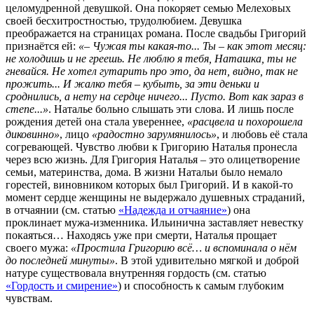
целомудренной девушкой. Она покоряет семью Мелеховых
своей бесхитростностью, трудолюбием. Девушка
преображается на страницах романа. После свадьбы Григорий
признаётся ей:
«– Чужая ты какая-то... Ты – как этот месяц:
не холодишь и не греешь. Не люблю я тебя, Наташка, ты не
гневайся. Не хотел гутарить про это, да нет, видно, так не
прожить... И жалко тебя – кубыть, за эти деньки и
сроднились, а нету на сердце ничего... Пусто. Вот как зараз в
степе...»
. Наталье больно слышать эти слова. И лишь после
рождения детей она стала увереннее,
«расцвела и похорошела
диковинно»
, лицо
«радостно зарумянилось»
, и любовь её стала
согревающей. Чувство любви к Григорию Наталья пронесла
через всю жизнь. Для Григория Наталья – это олицетворение
семьи, материнства, дома. В жизни Натальи было немало
горестей, виновником которых был Григорий. И в какой-то
момент сердце женщины не выдержало душевных страданий,
в отчаянии (см. статью
«Надежда и отчаяние»
) она
проклинает мужа-изменника. Ильинична заставляет невестку
покаяться… Находясь уже при смерти, Наталья прощает
своего мужа:
«Простила Григорию всё… и вспоминала о нём
до последней минуты»
. В этой удивительно мягкой и доброй
натуре существовала внутренняя гордость (см. статью
«Гордость и смирение»
) и способность к самым глубоким
чувствам.