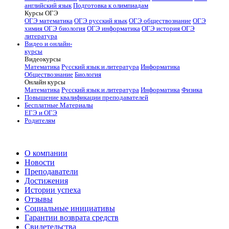
английский язык
Подготовка к олимпиадам
Курсы ОГЭ
ОГЭ математика
ОГЭ русский язык
ОГЭ обществознание
ОГЭ
химия
ОГЭ биология
ОГЭ информатика
ОГЭ история
ОГЭ
литература
Видео и онлайн-
курсы
Видеокурсы
Математика
Русский язык и литература
Информатика
Обществознание
Биология
Онлайн курсы
Математика
Русский язык и литература
Информатика
Физика
Повышение квалификации преподавателей
Бесплатные Материалы
ЕГЭ и ОГЭ
Родителям
О компании
Новости
Преподаватели
Достижения
Истории успеха
Отзывы
Социальные инициативы
Гарантии возврата средств
Свидетельства