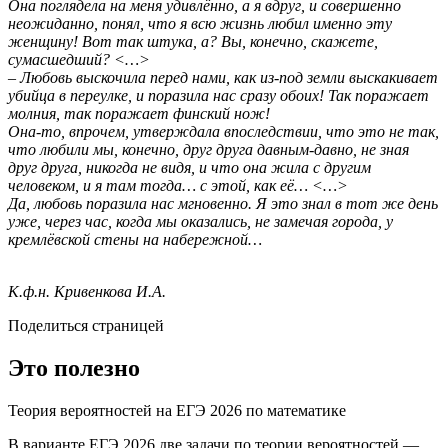
Она поглядела на меня удивлённо, а я вдруг, и совершенно
неожиданно, понял, что я всю жизнь любил именно эту
женщину! Вот так штука, а? Вы, конечно, скажете,
сумасшедший? <…>
– Любовь выскочила перед нами, как из-под земли выскакивает
убийца в переулке, и поразила нас сразу обоих! Так поражает
молния, так поражает финский нож!
Она-то, впрочем, утверждала впоследствии, что это не так,
что любили мы, конечно, друг друга давным-давно, не зная
друг друга, никогда не видя, и что она жила с другим
человеком, и я там тогда… с этой, как её… <…>
Да, любовь поразила нас мгновенно. Я это знал в тот же день
уже, через час, когда мы оказались, не замечая города, у
кремлёвской стены на набережной…
К.ф.н. Кривенкова И.А.
Поделиться страницей
Это полезно
Теория вероятностей на ЕГЭ 2026 по математике
В варианте ЕГЭ 2026 две задачи по теории вероятностей —