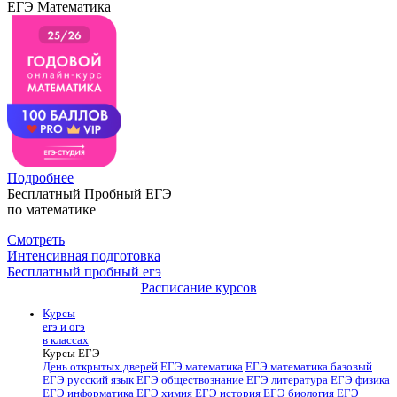
ЕГЭ Математика
Подробнее
Бесплатный Пробный ЕГЭ
по математике
Смотреть
Интенсивная подготовка
Бесплатный пробный егэ
Расписание курсов
Курсы
егэ и огэ
в классах
Курсы ЕГЭ
День открытых дверей
ЕГЭ математика
ЕГЭ математика базовый
ЕГЭ русский язык
ЕГЭ обществознание
ЕГЭ литература
ЕГЭ физика
ЕГЭ информатика
ЕГЭ химия
ЕГЭ история
ЕГЭ биология
ЕГЭ