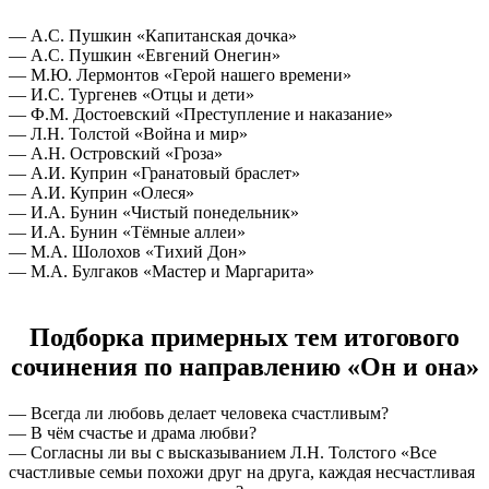
— А.С. Пушкин «Капитанская дочка»
— А.С. Пушкин «Евгений Онегин»
— М.Ю. Лермонтов «Герой нашего времени»
— И.С. Тургенев «Отцы и дети»
— Ф.М. Достоевский «Преступление и наказание»
— Л.Н. Толстой «Война и мир»
— А.Н. Островский «Гроза»
— А.И. Куприн «Гранатовый браслет»
— А.И. Куприн «Олеся»
— И.А. Бунин «Чистый понедельник»
— И.А. Бунин «Тёмные аллеи»
— М.А. Шолохов «Тихий Дон»
— М.А. Булгаков «Мастер и Маргарита»
Подборка примерных тем итогового
сочинения по направлению «Он и она»
— Всегда ли любовь делает человека счастливым?
— В чём счастье и драма любви?
— Согласны ли вы с высказыванием Л.Н. Толстого «Все
счастливые семьи похожи друг на друга, каждая несчастливая