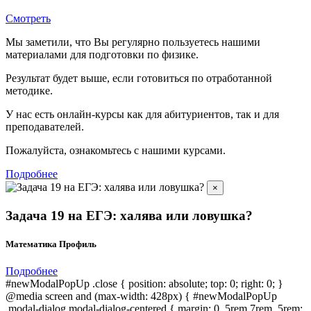
Смотреть
Мы заметили, что Вы регулярно пользуетесь нашими
материалами для подготовки по
физике.
Результат будет выше, если готовиться по отработанной
методике.
У нас есть онлайн-курсы как для абитуриентов, так и для
преподавателей.
Пожалуйста, ознакомьтесь с нашими курсами.
Подробнее
×
Задача 19 на ЕГЭ: халява или ловушка?
Математика Профиль
Подробнее
#newModalPopUp .close { position: absolute; top: 0; right: 0; }
@media screen and (max-width: 428px) { #newModalPopUp
.modal-dialog.modal-dialog-centered { margin: 0 .5rem 7rem .5rem;