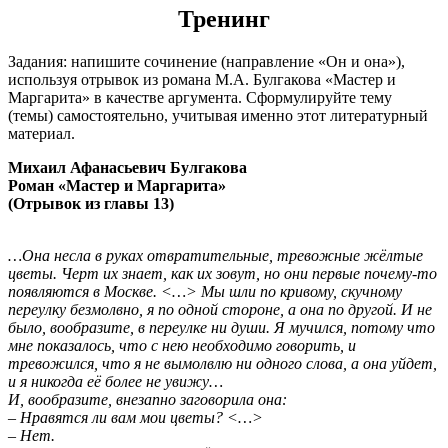
Тренинг
Задания: напишите сочинение (направление «Он и она»),
используя отрывок из романа М.А. Булгакова «Мастер и
Маргарита» в качестве аргумента. Сформулируйте тему
(темы) самостоятельно, учитывая именно этот литературный
материал.
Михаил Афанасьевич Булгакова
Роман «Мастер и Маргарита»
(Отрывок из главы 13)
…Она несла в руках отвратительные, тревожные жёлтые
цветы. Черт их знает, как их зовут, но они первые почему-то
появляются в Москве. <…> Мы шли по кривому, скучному
переулку безмолвно, я по одной стороне, а она по другой. И не
было, вообразите, в переулке ни души. Я мучился, потому что
мне показалось, что с нею необходимо говорить, и
тревожился, что я не вымолвлю ни одного слова, а она уйдет,
и я никогда её более не увижу…
И, вообразите, внезапно заговорила она:
– Нравятся ли вам мои цветы? <…>
– Нет.