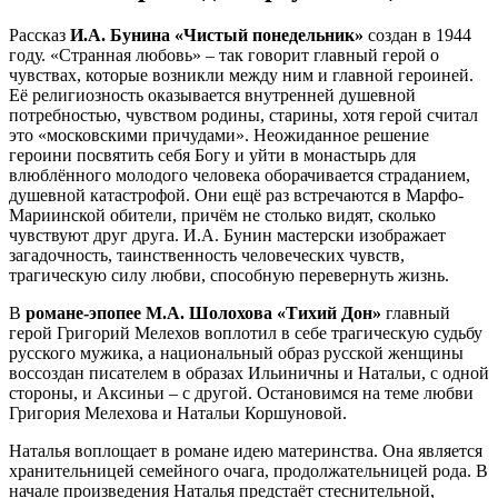
Рассказ
И.А. Бунина «Чистый понедельник»
создан в 1944
году. «Странная любовь» – так говорит главный герой о
чувствах, которые возникли между ним и главной героиней.
Её религиозность оказывается внутренней душевной
потребностью, чувством родины, старины, хотя герой считал
это «московскими причудами». Неожиданное решение
героини посвятить себя Богу и уйти в монастырь для
влюблённого молодого человека оборачивается страданием,
душевной катастрофой. Они ещё раз встречаются в Марфо-
Мариинской обители, причём не столько видят, сколько
чувствуют друг друга. И.А. Бунин мастерски изображает
загадочность, таинственность человеческих чувств,
трагическую силу любви, способную перевернуть жизнь.
В
романе-эпопее М.А. Шолохова «Тихий Дон»
главный
герой Григорий Мелехов воплотил в себе трагическую судьбу
русского мужика, а национальный образ русской женщины
воссоздан писателем в образах Ильиничны и Натальи, с одной
стороны, и Аксиньи – с другой. Остановимся на теме любви
Григория Мелехова и Натальи Коршуновой.
Наталья воплощает в романе идею материнства. Она является
хранительницей семейного очага, продолжательницей рода. В
начале произведения Наталья предстаёт стеснительной,