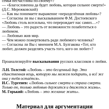
семья несчастлива по-своему»?
— «Благословенна да будет любовь, которая сильнее смерти!»
(Д.С. Мережковский)
— Как вы понимаете выражение «неразделённая любовь»?
— Согласны ли вы с высказыванием Ф.М. Достоевского
«Любовь столь всесильна, что перерождает нас самих…»?
— Любовь – это радость от возможности позаботиться о
любимом.
— Любовью жив мир.
— Чем можно пожертвовать ради любимого человека?
— Согласны ли Вы с мнением М.А. Булгакова «Тот, кто
любит, должен разделять участь того, кого он любит»?
Проанализируйте
высказывания
русских классиков о любви.
Л.Н. Толстой:
«Любовь – это бесценный дар. Это
единственная вещь, которую мы можем подарить, и всё же
она у тебя остаётся».
И.С. Тургенев:
«Любовь сильнее смерти и страха смерти.
Только ею, только любовью держится и движется жизнь».
М. Горький:
«Любовь – это желание жить»
.
Материал для аргументации