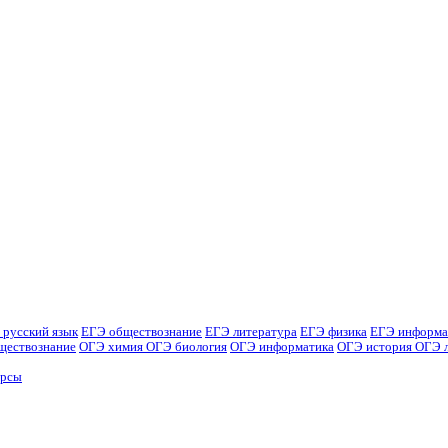
 русский язык
ЕГЭ обществознание
ЕГЭ литература
ЕГЭ физика
ЕГЭ информа
ществознание
ОГЭ химия
ОГЭ биология
ОГЭ информатика
ОГЭ история
ОГЭ 
урсы