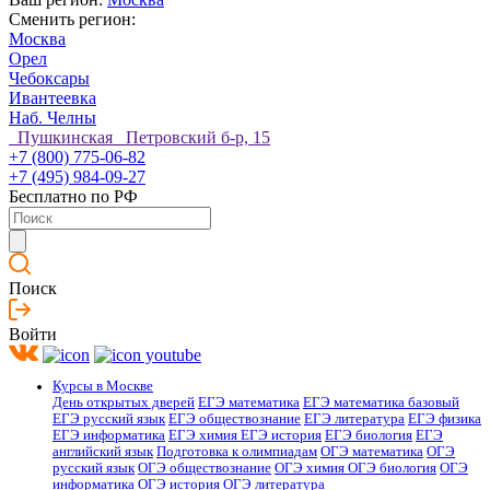
Сменить регион:
Москва
Орел
Чебоксары
Ивантеевка
Наб. Челны
Пушкинская Петровский б-р, 15
+7 (800) 775-06-82
+7 (495) 984-09-27
Бесплатно по РФ
Поиск
Войти
Курсы в Москве
День открытых дверей
ЕГЭ математика
ЕГЭ математика базовый
ЕГЭ русский язык
ЕГЭ обществознание
ЕГЭ литература
ЕГЭ физика
ЕГЭ информатика
ЕГЭ химия
ЕГЭ история
ЕГЭ биология
ЕГЭ
английский язык
Подготовка к олимпиадам
ОГЭ математика
ОГЭ
русский язык
ОГЭ обществознание
ОГЭ химия
ОГЭ биология
ОГЭ
информатика
ОГЭ история
ОГЭ литература