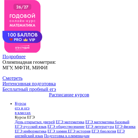
Подробнее
Олимпиадная геометрия:
МГУ, МФТИ, МИФИ
Смотреть
Интенсивная подготовка
Бесплатный пробный егэ
Расписание курсов
Курсы
егэ и огэ
в классах
Курсы ЕГЭ
День открытых дверей
ЕГЭ математика
ЕГЭ математика базовый
ЕГЭ русский язык
ЕГЭ обществознание
ЕГЭ литература
ЕГЭ физика
ЕГЭ информатика
ЕГЭ химия
ЕГЭ история
ЕГЭ биология
ЕГЭ
английский язык
Подготовка к олимпиадам