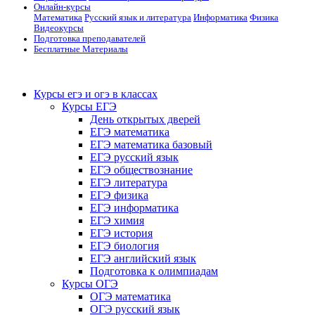
Онлайн-курсы
Математика
Русский язык и литература
Информатика
Физика
Видеокурсы
Подготовка преподавателей
Бесплатные Материалы
Курсы егэ и огэ в классах
Курсы ЕГЭ
День открытых дверей
ЕГЭ математика
ЕГЭ математика базовый
ЕГЭ русский язык
ЕГЭ обществознание
ЕГЭ литература
ЕГЭ физика
ЕГЭ информатика
ЕГЭ химия
ЕГЭ история
ЕГЭ биология
ЕГЭ английский язык
Подготовка к олимпиадам
Курсы ОГЭ
ОГЭ математика
ОГЭ русский язык