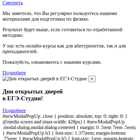
Смотреть
Мы заметили, что Вы регулярно пользуетесь нашими
материалами для подготовки по
физике.
Результат будет выше, если готовиться по отработанной
методике.
У нас есть онлайн-курсы как для абитуриентов, так и для
преподавателей.
Пожалуйста, ознакомьтесь с нашими курсами.
Подробнее
×
Дни открытых дверей
в ЕГЭ-Студии!
Подробнее
#newModalPopUp .close { position: absolute; top: 0; right: 0; }
@media screen and (max-width: 428px) { #newModalPopUp
.modal-dialog.modal-dialog-centered { margin: 0 .5rem 7rem .5rem;
} #newModalPopUp h3 { font-size: 1.375rem; margin-bottom:
.75rem; } #newModalPopUp h5 { font-size: 1rem; margin-bottom: