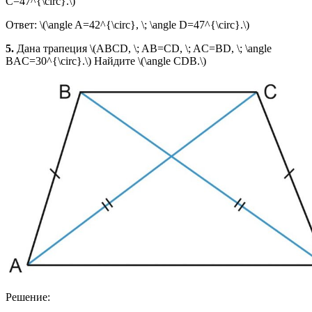
C=47^{\circ}.\)
Ответ: \(\angle A=42^{\circ}, \; \angle D=47^{\circ}.\)
5.
Дана трапеция \(ABCD, \; AB=CD, \; AC=BD, \; \angle
BAC=30^{\circ}.\) Найдите \(\angle CDB.\)
Решение: