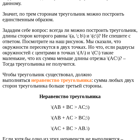
данному.
Значит, по трем сторонам треугольник можно построить
единственным образом.
Зададим себе вопрос: всегда ли можно построить треугольник,
длины сторон которого равны \(a, \; b\) и \(c\)? Не спешите с
ответом. Посмотрите на наш рисунок. Мы сказали, что
окружности пересекутся в двух точках. Но что, если радиусы
окружностей с центрами в точках \(A\) и \(C\) такие
маленькие, что их сумма меньше длины отрезка \(AC\)? –
Тогда треугольника не получится.
Чтобы треугольник существовал, должно
выполняться
неравенство треугольника
: сумма любых двух
сторон треугольника больше третьей стороны.
Неравенство треугольника
\(AB + BC > AC;\)
\(AB + AC > BC;\)
\(AC + BC > AB.\)
Если хотя бы одно из этих неравенств не выполняется –