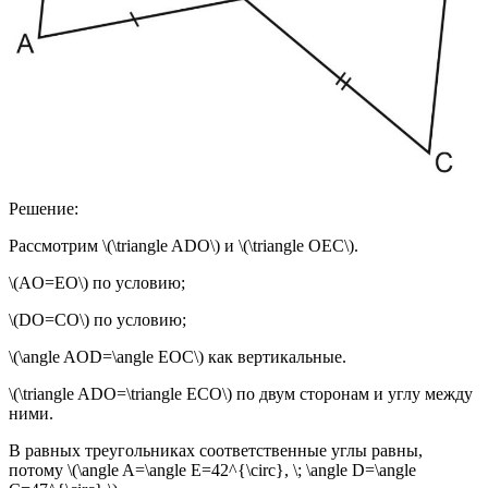
Решение:
Рассмотрим \(\triangle ADO\) и \(\triangle OEC\).
\(AO=EO\) по условию;
\(DO=CO\) по условию;
\(\angle AOD=\angle EOC\) как вертикальные.
\(\triangle ADO=\triangle ECO\) по двум сторонам и углу между
ними.
В равных треугольниках соответственные углы равны,
потому \(\angle A=\angle E=42^{\circ}, \; \angle D=\angle