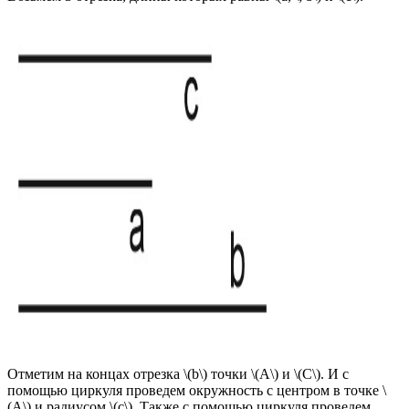
Отметим на концах отрезка \(b\) точки \(A\) и \(C\). И с
помощью циркуля проведем окружность с центром в точке \
(A\) и радиусом \(c\). Также с помощью циркуля проведем