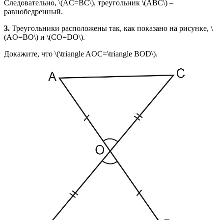
Следовательно, \(AC=BC\), треугольник \(ABC\) –
равнобедренный.
3.
Треугольники расположены так, как показано на рисунке, \
(AO=BO\) и \(CO=DO\).
Докажите, что \(\triangle AOC=\triangle BOD\).