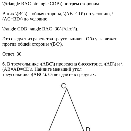
\(\triangle BAC=\triangle CDB\) по трем сторонам.
В них \(BC\) – общая сторона, \(AB=CD\) по условию, \
(AC=BD\) по условию.
\(\angle CDB=\angle BAC=30^{\circ}\).
Это следует из равенства треугольников. Оба угла лежат
против общей стороны \(BC\).
Ответ: 30.
6.
В треугольнике \(ABC\) проведена биссектриса \(AD\) и \
(AB=AD=CD\). Найдите меньший угол
треугольника \(ABC\). Ответ дайте в градусах.