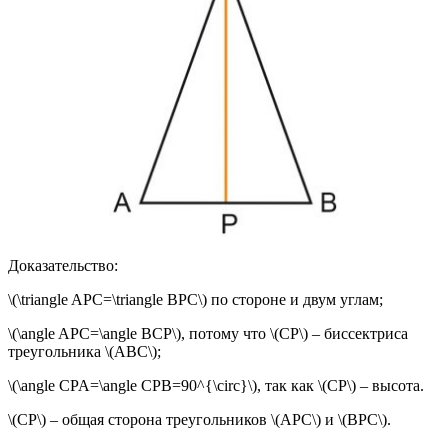
Доказательство:
\(\triangle APC=\triangle BPC\) по стороне и двум углам;
\(\angle APC=\angle BCP\), потому что \(CP\) – биссектриса
треугольника \(ABC\);
\(\angle CPA=\angle CPB=90^{\circ}\), так как \(CP\) – высота.
\(CP\) – общая сторона треугольников \(APC\) и \(BPC\).