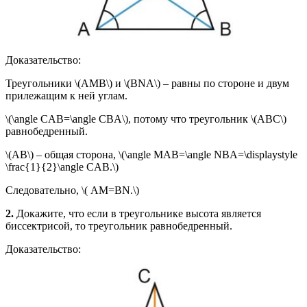
Доказательство:
Треугольники \(AMB\) и \(BNA\) – равны по стороне и двум
прилежащим к ней углам.
\(\angle CAB=\angle CBA\), потому что треугольник \(ABC\)
равнобедренный.
\(AB\) – общая сторона, \(\angle MAB=\angle NBA=\displaystyle
\frac{1}{2}\angle CAB.\)
Следовательно, \( AM=BN.\)
2.
Докажите, что если в треугольнике высота является
биссектрисой, то треугольник равнобедренный.
Доказательство: