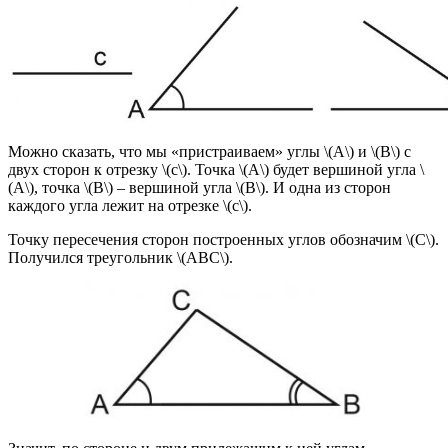
Можно сказать, что мы «пристраиваем» углы \(A\) и \(B\) с
двух сторон к отрезку \(c\). Точка \(A\) будет вершиной угла \
(A\), точка \(B\) – вершиной угла \(B\). И одна из сторон
каждого угла лежит на отрезке \(c\).
Точку пересечения сторон построенных углов обозначим \(C\).
Получился треугольник \(ABC\).