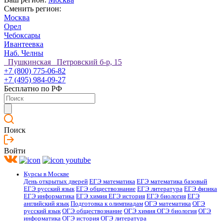
Сменить регион:
Москва
Орел
Чебоксары
Ивантеевка
Наб. Челны
Пушкинская Петровский б-р, 15
+7 (800) 775-06-82
+7 (495) 984-09-27
Бесплатно по РФ
Поиск
Войти
Курсы в Москве
День открытых дверей
ЕГЭ математика
ЕГЭ математика базовый
ЕГЭ русский язык
ЕГЭ обществознание
ЕГЭ литература
ЕГЭ физика
ЕГЭ информатика
ЕГЭ химия
ЕГЭ история
ЕГЭ биология
ЕГЭ
английский язык
Подготовка к олимпиадам
ОГЭ математика
ОГЭ
русский язык
ОГЭ обществознание
ОГЭ химия
ОГЭ биология
ОГЭ
информатика
ОГЭ история
ОГЭ литература