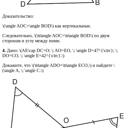
Доказательство:
\(\angle AOC=\angle BOD\) как вертикальные.
Следовательно, \(\triangle AOC=\triangle BOD\) по двум
сторонам и углу между ними.
4.
Дано: \(AE\cap DC=O; \; AO=EO, \; \angle D=47^{\circ}; \;
DO=CO, \; \angle E=42^{\circ}.\)
Докажите, что \(\triangle ADO=\triangle ECO,\) и найдите \
(\angle A, \; \angle C.\)