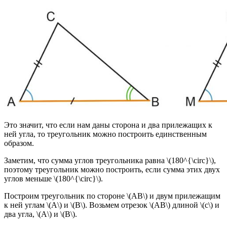
Это значит, что если нам даны сторона и два прилежащих к
ней угла, то треугольник можно построить единственным
образом.
Заметим, что сумма углов треугольника равна \(180^{\circ}\),
поэтому треугольник можно построить, если сумма этих двух
углов меньше \(180^{\circ}\).
Построим треугольник по стороне \(AB\) и двум прилежащим
к ней углам \(A\) и \(B\). Возьмем отрезок \(AB\) длиной \(c\) и
два угла, \(A\) и \(B\).