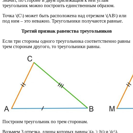
Значит, по стороне и двум прилежащим к ней углам
треугольник можно построить единственным образом.
Точка \(C\) может быть расположена над отрезком \(AB\) или
под ним – это неважно. Треугольники получаются равные.
Третий признак равенства треугольников
Если три стороны одного треугольника соответственно равны
трем сторонам другого, то треугольники равны.
Построим треугольник по трем сторонам.
Возьмем 3 отрезка, длины которых равны \(a, \; b\) и \(c\).