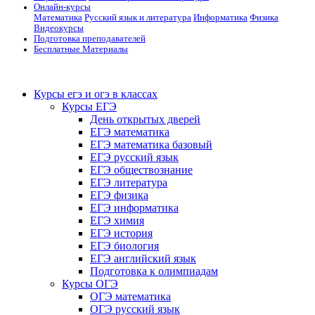
Онлайн-курсы
Математика
Русский язык и литература
Информатика
Физика
Видеокурсы
Подготовка преподавателей
Бесплатные Материалы
Курсы егэ и огэ в классах
Курсы ЕГЭ
День открытых дверей
ЕГЭ математика
ЕГЭ математика базовый
ЕГЭ русский язык
ЕГЭ обществознание
ЕГЭ литература
ЕГЭ физика
ЕГЭ информатика
ЕГЭ химия
ЕГЭ история
ЕГЭ биология
ЕГЭ английский язык
Подготовка к олимпиадам
Курсы ОГЭ
ОГЭ математика
ОГЭ русский язык