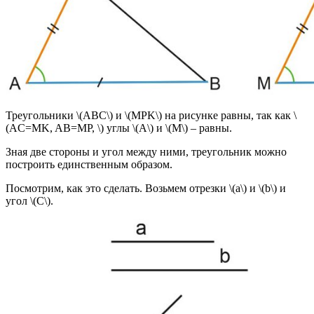
Треугольники \(ABC\) и \(MPK\) на рисунке равны, так как \
(AC=MK, AB=MP, \) углы \(A\) и \(M\) – равны.
Зная две стороны и угол между ними, треугольник можно
построить единственным образом.
Посмотрим, как это сделать. Возьмем отрезки \(a\) и \(b\) и
угол \(C\).