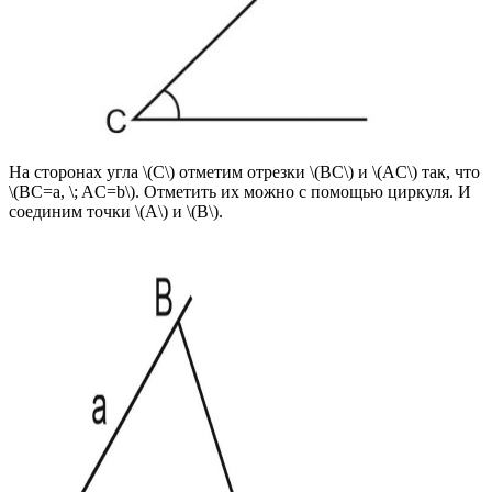
На сторонах угла \(C\) отметим отрезки \(BC\) и \(AC\) так, что
\(BC=a, \; AC=b\). Отметить их можно с помощью циркуля. И
соединим точки \(A\) и \(B\).