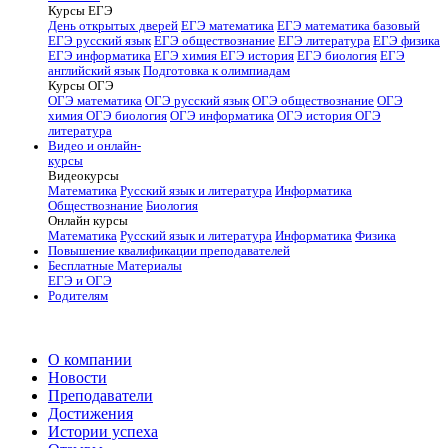
Курсы ЕГЭ
День открытых дверей
ЕГЭ математика
ЕГЭ математика базовый
ЕГЭ русский язык
ЕГЭ обществознание
ЕГЭ литература
ЕГЭ физика
ЕГЭ информатика
ЕГЭ химия
ЕГЭ история
ЕГЭ биология
ЕГЭ
английский язык
Подготовка к олимпиадам
Курсы ОГЭ
ОГЭ математика
ОГЭ русский язык
ОГЭ обществознание
ОГЭ
химия
ОГЭ биология
ОГЭ информатика
ОГЭ история
ОГЭ
литература
Видео и онлайн-
курсы
Видеокурсы
Математика
Русский язык и литература
Информатика
Обществознание
Биология
Онлайн курсы
Математика
Русский язык и литература
Информатика
Физика
Повышение квалификации преподавателей
Бесплатные Материалы
ЕГЭ и ОГЭ
Родителям
О компании
Новости
Преподаватели
Достижения
Истории успеха