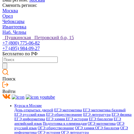
Сменить регион:
Москва
Орел
Чебоксары
Ивантеевка
Наб. Челны
Пушкинская Петровский б-р, 15
+7 (800) 775-06-82
+7 (495) 984-09-27
Бесплатно по РФ
Поиск
Войти
Курсы в Москве
День открытых дверей
ЕГЭ математика
ЕГЭ математика базовый
ЕГЭ русский язык
ЕГЭ обществознание
ЕГЭ литература
ЕГЭ физика
ЕГЭ информатика
ЕГЭ химия
ЕГЭ история
ЕГЭ биология
ЕГЭ
английский язык
Подготовка к олимпиадам
ОГЭ математика
ОГЭ
русский язык
ОГЭ обществознание
ОГЭ химия
ОГЭ биология
ОГЭ
информатика
ОГЭ история
ОГЭ литература