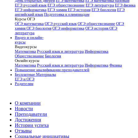
День открытых дверей
ЕГЭ математика
ЕГЭ математика базовый
ЕГЭ русский язык
ЕГЭ обществознание
ЕГЭ литература
ЕГЭ физика
ЕГЭ информатика
ЕГЭ химия
ЕГЭ история
ЕГЭ биология
ЕГЭ
английский язык
Подготовка к олимпиадам
Курсы ОГЭ
ОГЭ математика
ОГЭ русский язык
ОГЭ обществознание
ОГЭ
химия
ОГЭ биология
ОГЭ информатика
ОГЭ история
ОГЭ
литература
Видео и онлайн-
курсы
Видеокурсы
Математика
Русский язык и литература
Информатика
Обществознание
Биология
Онлайн курсы
Математика
Русский язык и литература
Информатика
Физика
Повышение квалификации преподавателей
Бесплатные Материалы
ЕГЭ и ОГЭ
Родителям
О компании
Новости
Преподаватели
Достижения
Истории успеха
Отзывы
Социальные инициативы