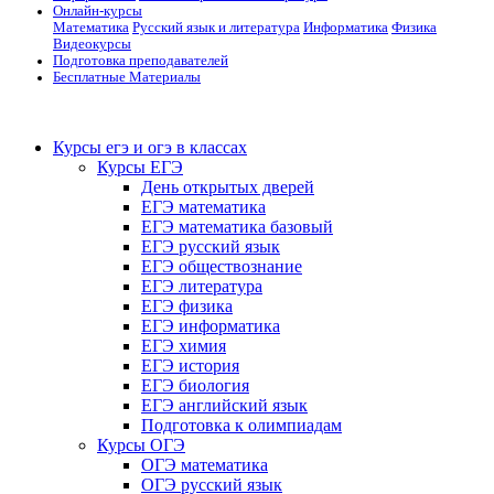
Онлайн-курсы
Математика
Русский язык и литература
Информатика
Физика
Видеокурсы
Подготовка преподавателей
Бесплатные Материалы
Курсы егэ и огэ в классах
Курсы ЕГЭ
День открытых дверей
ЕГЭ математика
ЕГЭ математика базовый
ЕГЭ русский язык
ЕГЭ обществознание
ЕГЭ литература
ЕГЭ физика
ЕГЭ информатика
ЕГЭ химия
ЕГЭ история
ЕГЭ биология
ЕГЭ английский язык
Подготовка к олимпиадам
Курсы ОГЭ
ОГЭ математика
ОГЭ русский язык