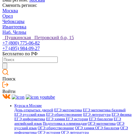
Сменить регион:
Москва
Орел
Чебоксары
Ивантеевка
Наб. Челны
Пушкинская Петровский б-р, 15
+7 (800) 775-06-82
+7 (495) 984-09-27
Бесплатно по РФ
Поиск
Войти
Курсы в Москве
День открытых дверей
ЕГЭ математика
ЕГЭ математика базовый
ЕГЭ русский язык
ЕГЭ обществознание
ЕГЭ литература
ЕГЭ физика
ЕГЭ информатика
ЕГЭ химия
ЕГЭ история
ЕГЭ биология
ЕГЭ
английский язык
Подготовка к олимпиадам
ОГЭ математика
ОГЭ
русский язык
ОГЭ обществознание
ОГЭ химия
ОГЭ биология
ОГЭ
информатика
ОГЭ история
ОГЭ литература