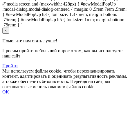
@media screen and (max-width: 428px) { #newModalPopUp
.modal-dialog.modal-dialog-centered { margin: 0 .5rem 7rem .5rem;
} #newModalPopUp h3 { font-size: 1.375rem; margin-bottom:
.75rem; } #newModalPopUp h5 { font-size: 1rem; margin-bottom:
.75rem; } }
×
Помогите нам стать лучше!
Просим пройти небольшой опрос о том, как вы используете
наш сайт
Пройти
Мы используем файлы cookie, чтобы персонализировать
контент, адаптировать и оценивать результативность рекламы,
а также обеспечить безопасность. Перейдя на сайт, вы
соглашаетесь с использованием файлов cookie.
ОК