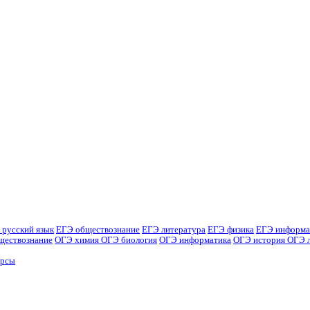
 русский язык
ЕГЭ обществознание
ЕГЭ литература
ЕГЭ физика
ЕГЭ информа
ществознание
ОГЭ химия
ОГЭ биология
ОГЭ информатика
ОГЭ история
ОГЭ 
урсы