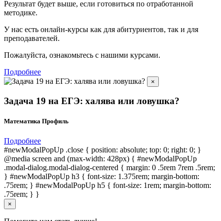
Результат будет выше, если готовиться по отработанной
методике.
У нас есть онлайн-курсы как для абитуриентов, так и для
преподавателей.
Пожалуйста, ознакомьтесь с нашими курсами.
Подробнее
×
Задача 19 на ЕГЭ: халява или ловушка?
Математика Профиль
Подробнее
#newModalPopUp .close { position: absolute; top: 0; right: 0; }
@media screen and (max-width: 428px) { #newModalPopUp
.modal-dialog.modal-dialog-centered { margin: 0 .5rem 7rem .5rem;
} #newModalPopUp h3 { font-size: 1.375rem; margin-bottom:
.75rem; } #newModalPopUp h5 { font-size: 1rem; margin-bottom:
.75rem; } }
×