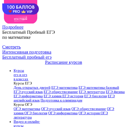
Подробнее
Бесплатный Пробный ЕГЭ
по математике
Смотреть
Интенсивная подготовка
Бесплатный пробный егэ
Расписание курсов
Курсы
егэ и огэ
в классах
Курсы ЕГЭ
День открытых дверей
ЕГЭ математика
ЕГЭ математика базовый
ЕГЭ русский язык
ЕГЭ обществознание
ЕГЭ литература
ЕГЭ физика
ЕГЭ информатика
ЕГЭ химия
ЕГЭ история
ЕГЭ биология
ЕГЭ
английский язык
Подготовка к олимпиадам
Курсы ОГЭ
ОГЭ математика
ОГЭ русский язык
ОГЭ обществознание
ОГЭ
химия
ОГЭ биология
ОГЭ информатика
ОГЭ история
ОГЭ
литература
Видео и онлайн-
курсы