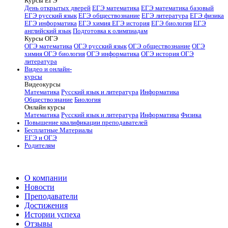
Курсы ЕГЭ
День открытых дверей
ЕГЭ математика
ЕГЭ математика базовый
ЕГЭ русский язык
ЕГЭ обществознание
ЕГЭ литература
ЕГЭ физика
ЕГЭ информатика
ЕГЭ химия
ЕГЭ история
ЕГЭ биология
ЕГЭ
английский язык
Подготовка к олимпиадам
Курсы ОГЭ
ОГЭ математика
ОГЭ русский язык
ОГЭ обществознание
ОГЭ
химия
ОГЭ биология
ОГЭ информатика
ОГЭ история
ОГЭ
литература
Видео и онлайн-
курсы
Видеокурсы
Математика
Русский язык и литература
Информатика
Обществознание
Биология
Онлайн курсы
Математика
Русский язык и литература
Информатика
Физика
Повышение квалификации преподавателей
Бесплатные Материалы
ЕГЭ и ОГЭ
Родителям
О компании
Новости
Преподаватели
Достижения
Истории успеха
Отзывы