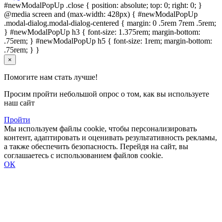
#newModalPopUp .close { position: absolute; top: 0; right: 0; }
@media screen and (max-width: 428px) { #newModalPopUp
.modal-dialog.modal-dialog-centered { margin: 0 .5rem 7rem .5rem;
} #newModalPopUp h3 { font-size: 1.375rem; margin-bottom:
.75rem; } #newModalPopUp h5 { font-size: 1rem; margin-bottom:
.75rem; } }
×
Помогите нам стать лучше!
Просим пройти небольшой опрос о том, как вы используете
наш сайт
Пройти
Мы используем файлы cookie, чтобы персонализировать
контент, адаптировать и оценивать результативность рекламы,
а также обеспечить безопасность. Перейдя на сайт, вы
соглашаетесь с использованием файлов cookie.
ОК