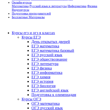
Онлайн-курсы
Математика
Русский язык и литература
Информатика
Физика
Видеокурсы
Подготовка преподавателей
Бесплатные Материалы
Курсы егэ и огэ в классах
Курсы ЕГЭ
День открытых дверей
ЕГЭ математика
ЕГЭ математика базовый
ЕГЭ русский язык
ЕГЭ обществознание
ЕГЭ литература
ЕГЭ физика
ЕГЭ информатика
ЕГЭ химия
ЕГЭ история
ЕГЭ биология
ЕГЭ английский язык
Подготовка к олимпиадам
Курсы ОГЭ
ОГЭ математика
ОГЭ русский язык