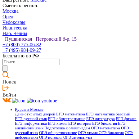
Сменить регион:
Москва
Орел
Чебоксары
Ивантеевка
Наб. Челны
Пушкинская Петровский б-р, 15
+7 (800) 775-06-82
+7 (495) 984-09-27
Бесплатно по РФ
Поиск
Войти
Курсы в Москве
День открытых дверей
ЕГЭ математика
ЕГЭ математика базовый
ЕГЭ русский язык
ЕГЭ обществознание
ЕГЭ литература
ЕГЭ физика
ЕГЭ информатика
ЕГЭ химия
ЕГЭ история
ЕГЭ биология
ЕГЭ
английский язык
Подготовка к олимпиадам
ОГЭ математика
ОГЭ
русский язык
ОГЭ обществознание
ОГЭ химия
ОГЭ биология
ОГЭ
информатика
ОГЭ история
ОГЭ литература