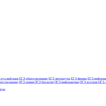
 русский язык
ЕГЭ обществознание
ЕГЭ литература
ЕГЭ физика
ЕГЭ информа
ществознание
ОГЭ химия
ОГЭ биология
ОГЭ информатика
ОГЭ история
ОГЭ 
урсы