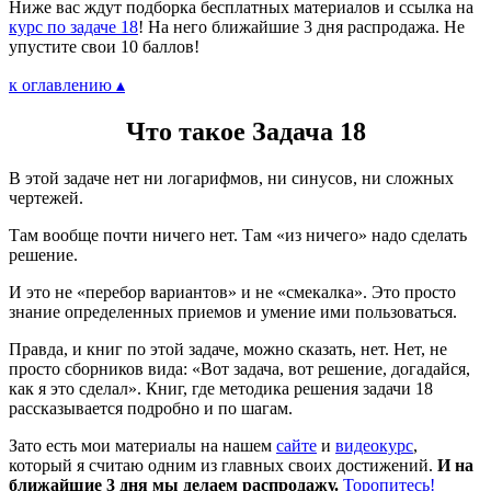
Ниже вас ждут подборка бесплатных материалов и ссылка на
курс по задаче 18
! На него ближайшие 3 дня распродажа. Не
упустите свои 10 баллов!
к оглавлению ▴
Что такое Задача 18
В этой задаче нет ни логарифмов, ни синусов, ни сложных
чертежей.
Там вообще почти ничего нет. Там «из ничего» надо сделать
решение.
И это не «перебор вариантов» и не «смекалка». Это просто
знание определенных приемов и умение ими пользоваться.
Правда, и книг по этой задаче, можно сказать, нет. Нет, не
просто сборников вида: «Вот задача, вот решение, догадайся,
как я это сделал». Книг, где методика решения задачи 18
рассказывается подробно и по шагам.
Зато есть мои материалы на нашем
сайте
и
видеокурс
,
который я считаю одним из главных своих достижений.
И на
ближайшие 3 дня мы делаем распродажу.
Торопитесь!