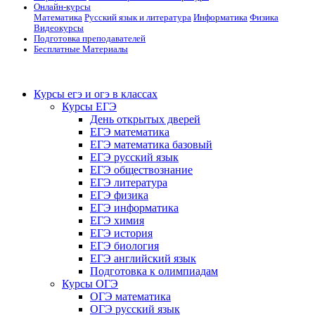
Онлайн-курсы
Математика
Русский язык и литература
Информатика
Физика
Видеокурсы
Подготовка преподавателей
Бесплатные Материалы
Курсы егэ и огэ в классах
Курсы ЕГЭ
День открытых дверей
ЕГЭ математика
ЕГЭ математика базовый
ЕГЭ русский язык
ЕГЭ обществознание
ЕГЭ литература
ЕГЭ физика
ЕГЭ информатика
ЕГЭ химия
ЕГЭ история
ЕГЭ биология
ЕГЭ английский язык
Подготовка к олимпиадам
Курсы ОГЭ
ОГЭ математика
ОГЭ русский язык