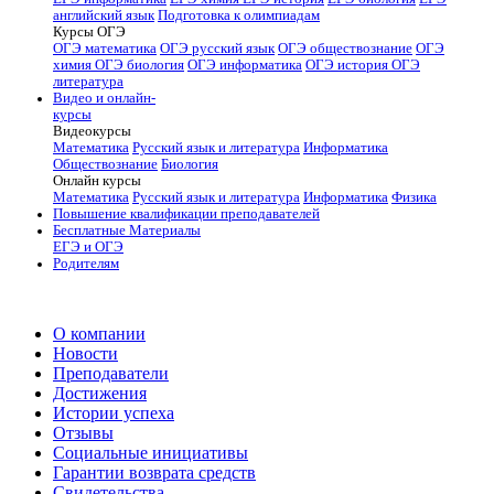
английский язык
Подготовка к олимпиадам
Курсы ОГЭ
ОГЭ математика
ОГЭ русский язык
ОГЭ обществознание
ОГЭ
химия
ОГЭ биология
ОГЭ информатика
ОГЭ история
ОГЭ
литература
Видео и онлайн-
курсы
Видеокурсы
Математика
Русский язык и литература
Информатика
Обществознание
Биология
Онлайн курсы
Математика
Русский язык и литература
Информатика
Физика
Повышение квалификации преподавателей
Бесплатные Материалы
ЕГЭ и ОГЭ
Родителям
О компании
Новости
Преподаватели
Достижения
Истории успеха
Отзывы
Социальные инициативы
Гарантии возврата средств
Свидетельства