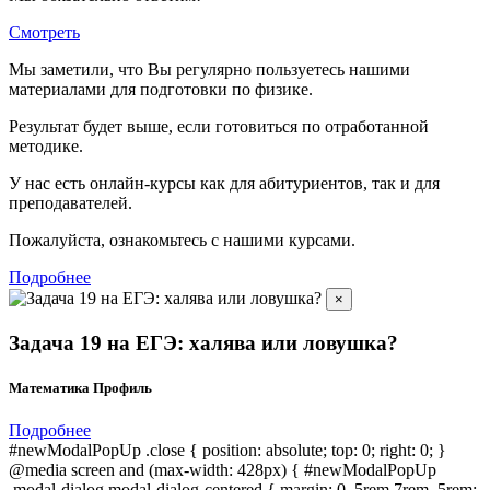
Смотреть
Мы заметили, что Вы регулярно пользуетесь нашими
материалами для подготовки по
физике.
Результат будет выше, если готовиться по отработанной
методике.
У нас есть онлайн-курсы как для абитуриентов, так и для
преподавателей.
Пожалуйста, ознакомьтесь с нашими курсами.
Подробнее
×
Задача 19 на ЕГЭ: халява или ловушка?
Математика Профиль
Подробнее
#newModalPopUp .close { position: absolute; top: 0; right: 0; }
@media screen and (max-width: 428px) { #newModalPopUp
.modal-dialog.modal-dialog-centered { margin: 0 .5rem 7rem .5rem;