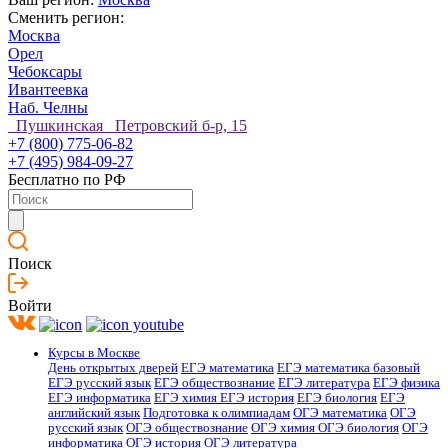
Сменить регион:
Москва
Орел
Чебоксары
Ивантеевка
Наб. Челны
Пушкинская Петровский б-р, 15
+7 (800) 775-06-82
+7 (495) 984-09-27
Бесплатно по РФ
Поиск
Войти
Курсы в Москве
День открытых дверей
ЕГЭ математика
ЕГЭ математика базовый
ЕГЭ русский язык
ЕГЭ обществознание
ЕГЭ литература
ЕГЭ физика
ЕГЭ информатика
ЕГЭ химия
ЕГЭ история
ЕГЭ биология
ЕГЭ
английский язык
Подготовка к олимпиадам
ОГЭ математика
ОГЭ
русский язык
ОГЭ обществознание
ОГЭ химия
ОГЭ биология
ОГЭ
информатика
ОГЭ история
ОГЭ литература