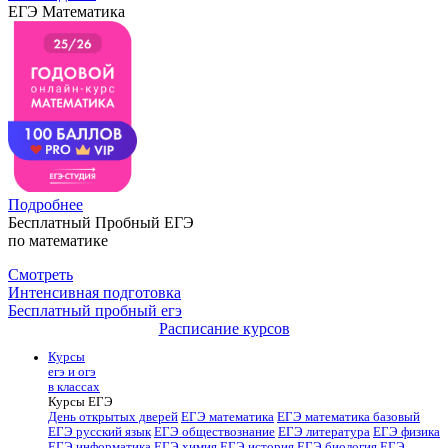
ЕГЭ Математика
Подробнее
Бесплатный Пробный ЕГЭ
по математике
Смотреть
Интенсивная подготовка
Бесплатный пробный егэ
Расписание курсов
Курсы
егэ и огэ
в классах
Курсы ЕГЭ
День открытых дверей
ЕГЭ математика
ЕГЭ математика базовый
ЕГЭ русский язык
ЕГЭ обществознание
ЕГЭ литература
ЕГЭ физика
ЕГЭ информатика
ЕГЭ химия
ЕГЭ история
ЕГЭ биология
ЕГЭ