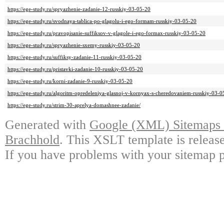
https://ege-study.ru/spryazhenie-zadanie-12-russkiy-03-05-20
https://ege-study.ru/svodnaya-tablica-po-glagolu-i-ego-formam-russkiy-03-05-20
https://ege-study.ru/pravopisanie-suffiksov-v-glagole-i-ego-formax-russkiy-03-05-20
https://ege-study.ru/spryazhenie-sxemy-russkiy-03-05-20
https://ege-study.ru/suffiksy-zadanie-11-russkiy-03-05-20
https://ege-study.ru/pristavki-zadanie-10-russkiy-03-05-20
https://ege-study.ru/korni-zadanie-9-russkiy-03-05-20
https://ege-study.ru/algoritm-opredeleniya-glasnoj-v-kornyax-s-cheredovaniem-russkiy-03-0
https://ege-study.ru/strim-30-aprelya-domashnee-zadanie/
Generated with
Google (XML) Sitemaps G
Brachhold
. This XSLT template is releas
If you have problems with your sitemap p