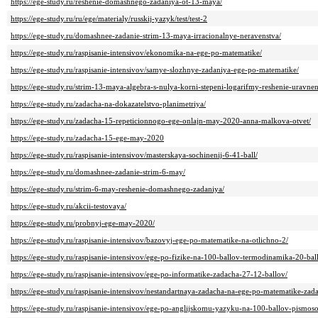
https://ege-study.ru/reshenie-domashnego-zadaniya-ot-13-maya/
https://ege-study.ru/ru/ege/materialy/russkij-yazyk/test/test-2
https://ege-study.ru/domashnee-zadanie-strim-13-maya-irracionalnye-neravenstva/
https://ege-study.ru/raspisanie-intensivov/ekonomika-na-ege-po-matematike/
https://ege-study.ru/raspisanie-intensivov/samye-slozhnye-zadaniya-ege-po-matematike/
https://ege-study.ru/strim-13-maya-algebra-s-nulya-korni-stepeni-logarifmy-reshenie-uravnen
https://ege-study.ru/zadacha-na-dokazatelstvo-planimetriya/
https://ege-study.ru/zadacha-15-repeticionnogo-ege-onlajn-may-2020-anna-malkova-otvet/
https://ege-study.ru/zadacha-15-ege-may-2020
https://ege-study.ru/raspisanie-intensivov/masterskaya-sochinenij-6-41-ball/
https://ege-study.ru/domashnee-zadanie-strim-6-may/
https://ege-study.ru/strim-6-may-reshenie-domashnego-zadaniya/
https://ege-study.ru/akcii-testovaya/
https://ege-study.ru/probnyj-ege-may-2020/
https://ege-study.ru/raspisanie-intensivov/bazovyj-ege-po-matematike-na-otlichno-2/
https://ege-study.ru/raspisanie-intensivov/ege-po-fizike-na-100-ballov-termodinamika-20-bal
https://ege-study.ru/raspisanie-intensivov/ege-po-informatike-zadacha-27-12-ballov/
https://ege-study.ru/raspisanie-intensivov/nestandartnaya-zadacha-na-ege-po-matematike-zad
https://ege-study.ru/raspisanie-intensivov/ege-po-anglijskomu-yazyku-na-100-ballov-pismos