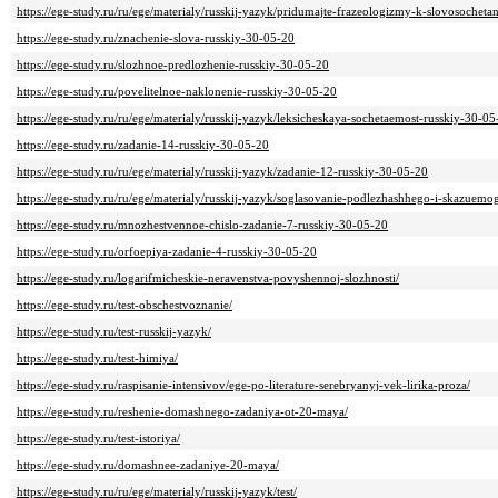
https://ege-study.ru/ru/ege/materialy/russkij-yazyk/pridumajte-frazeologizmy-k-slovosochet
https://ege-study.ru/znachenie-slova-russkiy-30-05-20
https://ege-study.ru/slozhnoe-predlozhenie-russkiy-30-05-20
https://ege-study.ru/povelitelnoe-naklonenie-russkiy-30-05-20
https://ege-study.ru/ru/ege/materialy/russkij-yazyk/leksicheskaya-sochetaemost-russkiy-30-05
https://ege-study.ru/zadanie-14-russkiy-30-05-20
https://ege-study.ru/ru/ege/materialy/russkij-yazyk/zadanie-12-russkiy-30-05-20
https://ege-study.ru/ru/ege/materialy/russkij-yazyk/soglasovanie-podlezhashhego-i-skazuem
https://ege-study.ru/mnozhestvennoe-chislo-zadanie-7-russkiy-30-05-20
https://ege-study.ru/orfoepiya-zadanie-4-russkiy-30-05-20
https://ege-study.ru/logarifmicheskie-neravenstva-povyshennoj-slozhnosti/
https://ege-study.ru/test-obschestvoznanie/
https://ege-study.ru/test-russkij-yazyk/
https://ege-study.ru/test-himiya/
https://ege-study.ru/raspisanie-intensivov/ege-po-literature-serebryanyj-vek-lirika-proza/
https://ege-study.ru/reshenie-domashnego-zadaniya-ot-20-maya/
https://ege-study.ru/test-istoriya/
https://ege-study.ru/domashnee-zadaniye-20-maya/
https://ege-study.ru/ru/ege/materialy/russkij-yazyk/test/